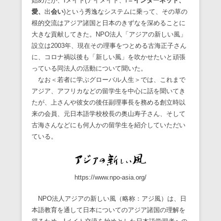
始めたが、Iメイト(アイメイト、I＝
インターネット、
愛、
出
会い
)という秀逸なシステムに乗って、その草の
根的交流はアジア諸国と日本のきずなを深めることに
大きな貢献してきた。NPO法人「アジアの新しい風」
設立は2003年、現在その理事をつとめる古海正子さん
に、コロナ禍以後も「新しい風」を吹かせたいと頑張
っている同法人の活動について聞いた。
なお＜若者に学ぶグローバル人生＞では、これまで
アジア、アフリカなどの留学生を中心に話を聞いてき
たが、上さんや彼女の後任副理事長を務める創立時以
来の会員、元日本語学校校長の奥山寿子さん、そして
古海さんなどにも何人かの留学生を紹介していただい
ている。
https://www.npo-asia.org/
NPO法人アジアの新しい風（略称：アジ風）は、日
本語教育を通して日本についてのアジア諸国の理解を