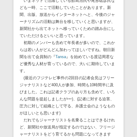
いまネットで活躍している鮫島浩氏や尾形聡彦氏な
ども一時、ここで活動していたことがあります。新
聞、出版、放送からインターネットへと、今後のジャ
ーナリズムの活動は舞台を移していくと思いますが、
新聞社から出てネットへ移っていくための踏み台にし
ていただけるといいと思っています。
初期のメンバーも含めて年長者が多いので、これか
らは若い人がどんどん加わってほしいですね。朝日新
聞を出て会員制の『
Tansa
』を始めている渡辺周君な
ど優秀な人材が育っているので、大いに期待していま
す。
(最近のフジテレビ事件の2回目の記者会見はフリー
ジャナリストなど400人が参加、時間も10時間半に及
びました。これは記者クラブのあり方も含めて、いろ
んな問題を提起しましたが‣‣‣)、(記者に対する迫害、
圧力に対して組織として守る、弁護士会のようなもの
がほしいとも思います)
だれでもジャーナリストを名乗ることはできるけれ
ど、新聞社や放送局が指定するのではない、フリージ
ャーナリストをどう育てるかも問題になってきます