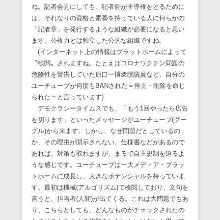
ね。記者会見にしても、記者側が主導権をとるために
は、それなりの資格と素養を持っている人に何らかの
「記者章」を発行するような組織が必要になると思い
ます。公権力とは独立した公的な組織ですね。
(インターネット上の情報はプラットホームによって
〝検閲〟されますね。たとえばコロナワクチン問題の
危険性を警告していた原口一博衆院議員など、自分の
ユーチューブが何度もBANされた＝停止・削除を命じ
られた＝と言っています)
デモクラシータイムスでも、「もう1回やったら広告
を切ります」といったメッセージがユーチューブ(グー
グル)から来ます。しかし、なぜ問題だとしているの
か、その理由が開示されない。仕様書などがあるので
あれば、対策も取れますが、まるで自主規制を迫るよ
うな感じです。ユーチューブは一大メディア・プラッ
トホームに成長し、大きなポテンシャルを持っていま
す。最初は機械(アルゴリズム)で検閲しており、文句を
言うと、担当者(人間)が出てくる。これは大問題でもあ
り、こちらとしても、どんなものがチェックされたの