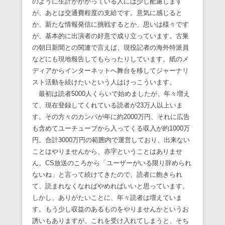
のように生計がかかっている人には少し配慮します
が、あとは交通費程度の支給です。意気に感じると
か、新たな情報発信に挑戦するとか、思いは様々です
が、基本的に出演者の好意で成り立っています。古巣
の朝日新聞との関連で言えば、現役記者の海外特派員
などにも現地報告してもらったりしています。紙のメ
ディアからインターネットへ舞台を移してジャーナリ
スト活動を続けたいという人はけっこういます。
最初は読者5000人くらいで始めましたが、年々増え
て、現在登録してくれている読者が23万人以上いま
す。その方々のカンパが年に約2000万円、それに広告
も含めてユーチューブから入ってくる収入が約1000万
円。合計3000万円の範囲内で運営しており、出来ない
ことはやりませんから、赤字ということはありませ
ん。CS放送のころから「ユーザーがいる限り辞められ
ないね」と言って続けてきたので、読者に飽きられ
て、読まれなくなればやめればいいと思っています。
しかし、ありがたいことに、年々読者は増えていま
す。もう少し収益のあるものをやりませんかというお
誘いもありますが、これを受け入れてしまうと、そち