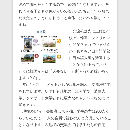
改めて調べたりもするので、勉強にもなりますが、そ
れよりも子どもや孫ぐらいの若い人たちと、年を離れ
た友だちのようになれること自体、たいへん楽しいで
すね。
交流校は先に上げた4
校で、韓国、フィリピン
などが含まれていません
が、もともと日本語学部
に日本語教師を派遣する
ことから始まっており、
とくに韓国からは「必要ない」と断られた経緯があり
ます（^o^）。
年に1～2回、Iメイトたちが現地を訪れ、交流校訪問
をしています。いずれも現地の一流大学で、清華大
学、タマサート大学ともに広大なキャンパスなのには
驚きます。
現在のIメイト参加者は70人強、学生の方は200人く
らいいるので、1人の会員で複数の方と交流しているこ
とになります。現地での交流会では学生たちの自宅に