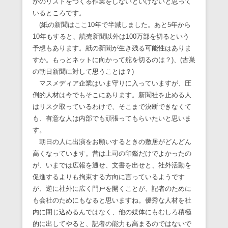
かのリストをつくる作業をしないといけないと思って
いるところです。
(紙の新聞はここ10年で半減しました。あと5年から
10年もすると、読売新聞以外は100万部を切るという
予想もあります。紙の新聞が生き残る可能性はありま
すか。もっとネットに向かって舵を切るのは？)、(古巣
の朝日新聞に対して思うことは？)
マスメディア企業はいま守りに入っていますが、圧
倒的人材は今でもそこにあります。新聞社を止める人
はリスク取っているわけで、そこまで決断できなくて
も、有意な人は内部でも頑張ってもらいたいと思いま
す。
朝日の人に出演をお願いするときの敷居がどんどん
高くなっています。昔は上司の印鑑だけでよかったの
が、いまでは広報を通せ、文書を出せと、社外活動を
促進するよりも拘束する方向に言っているようです
が、逆に社外に広く門戸を開くことが、記者のために
も会社のためにもなると思いますね。優秀な人材を社
内に閉じ込めるんではなく、他の媒体にもむしろ積極
的に出してやると、記者の能力も高まるのではないで