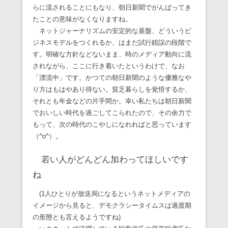
らに流されることにもなり、朝日新聞でがんばってき
たことの意味がなくなりますね。
ネットジャーナリズムの安定的な基盤、どういうビ
ジネスモデルをつくれるか、はまだ試行錯誤の段階で
す。明確な方針などないまま、時のメディア動向に流
されながら、ここに行き着いたというわけで、なお
「漂流中」です。かつての朝日新聞のような優雅なや
り方はもはやあり得ない。貧乏暮らしを覚悟するか、
それとも年金などの片手間か。幸い私たちは朝日新聞
でおいしい時代を過ごしてこられたので、その余力で
もって、次の時代のこやしになれればと思っています
（^o^）。
若い人がどんどん加わってほしいです
ね
(1人ひとりが放送局になるというネットメディアの
イメージから見ると、デモクラシータイムスは過渡期
の形態とも言えるようですね)