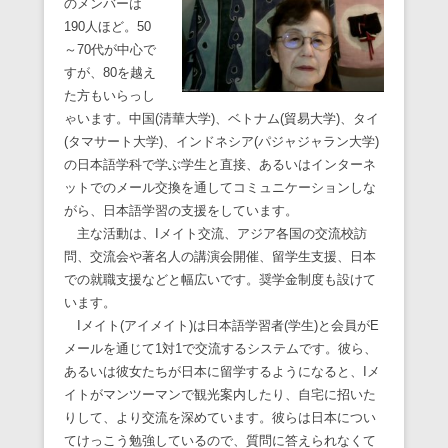
のメンバーは
190人ほど。50
～70代が中心で
すが、80を越え
た方もいらっし
ゃいます。中国(清華大学)、ベトナム(貿易大学)、タイ
(タマサート大学)、インドネシア(パジャジャラン大学)
の日本語学科で学ぶ学生と直接、あるいはインターネ
ットでのメール交換を通してコミュニケーションしな
がら、日本語学習の支援をしています。
主な活動は、Iメイト交流、アジア各国の交流校訪
問、交流会や著名人の講演会開催、留学生支援、日本
での就職支援などと幅広いです。奨学金制度も設けて
います。
Iメイト(アイメイト)は日本語学習者(学生)と会員がE
メールを通じて1対1で交流するシステムです。彼ら、
あるいは彼女たちが日本に留学するようになると、Iメ
イトがマンツーマンで観光案内したり、自宅に招いた
りして、より交流を深めています。彼らは日本につい
てけっこう勉強しているので、質問に答えられなくて