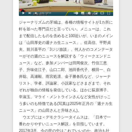
ジャーナリズムの牙城は、各種の情報サイトが1カ所に
軒を並べた専門店だと言っていい。メニューは、これ
まで配信したものを含めると100近いが、いまのメイン
は「山田厚史の週ナカ生ニュース」、佐高信、平野貞
夫、前川喜平の「3ジジ放談」、何人かのコメンテータ
ーがその週のニュースを解説する「ウィークエンドニ
ュース」など。参加メンバーは田岡俊次、竹信三恵
子、升味佐江子、山口二郎、池田香代子、横田一、白
井聡、高瀬毅、雨宮処凛、金子勝各氏など、ジャーナ
リスト、学者、評論家、小説家などさまざまで、それ
ぞれが独自の情報を発信している。ほかに荻原博子、
辛淑玉、マライ・メントラインさんなど女性がけっこ
う多いのも特徴である(写真は2025年正月の「週ナカ生
ニュース」の山田さんと升味さん)。
ウエブには＜デモクラシータイムスは、「日本で一
番わかりやすいニュース解説」を目指しています。
2017年3月、今の世の中はこれでいいのか、政治も社