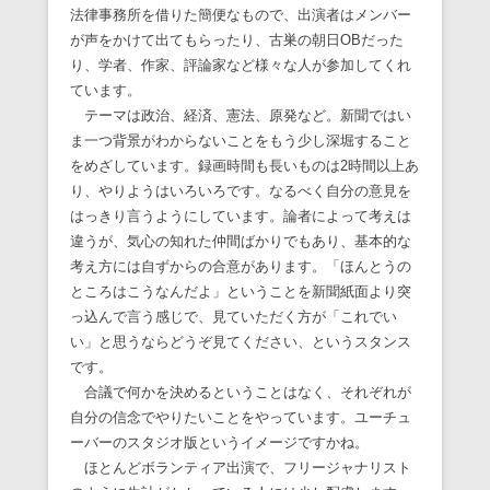
法律事務所を借りた簡便なもので、出演者はメンバー
が声をかけて出てもらったり、古巣の朝日OBだった
り、学者、作家、評論家など様々な人が参加してくれ
ています。
テーマは政治、経済、憲法、原発など。新聞ではい
ま一つ背景がわからないことをもう少し深堀すること
をめざしています。録画時間も長いものは2時間以上あ
り、やりようはいろいろです。なるべく自分の意見を
はっきり言うようにしています。論者によって考えは
違うが、気心の知れた仲間ばかりでもあり、基本的な
考え方には自ずからの合意があります。「ほんとうの
ところはこうなんだよ」ということを新聞紙面より突
っ込んで言う感じで、見ていただく方が「これでい
い」と思うならどうぞ見てください、というスタンス
です。
合議で何かを決めるということはなく、それぞれが
自分の信念でやりたいことをやっています。ユーチュ
ーバーのスタジオ版というイメージですかね。
ほとんどボランティア出演で、フリージャナリスト