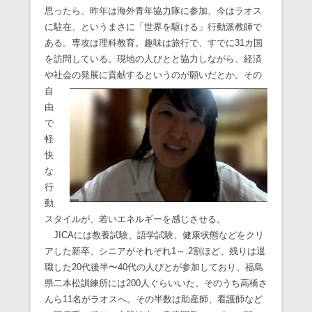
思ったら、昨年は海外青年協力隊に参加、今はラオス
に駐在、というまさに「世界を駆ける」行動派教師で
ある。専攻は理科教育。趣味は旅行で、すでに31カ国
を訪問している。現地の人びとと協力しながら、経済
や社
会の発展に貢献するというのが願いだとか。その
自
由
で
軽
快
な
行
動
スタイルが、若いエネルギーを感じさせる。
JICAには教養試験、語学試験、健康状態などをクリ
アした新卒、シニアがそれぞれ1～.2割ほど、残りは退
職した20代後半〜40代の人びとが参加しており、福島
県二本松訓練所には200人ぐらいいた。そのうち高橋さ
んら11名がラオスへ。その半数は助産師、看護師など