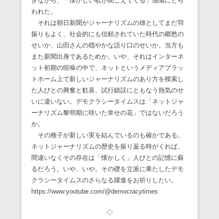
きながら、「懐かしい歌が聞こえてくる」感慨にとら
われた。
それは朝日新聞がジャーナリズムの雄としてまだ羽
振りもよく、社会的にも信頼されていた時代の郷愁の
せいか、山田さんの穏やかな語り口のせいか。当方も
また新聞出身であるためか。いや、それはインターネ
ット初期の喧噪の中で、ネットというメディアプラッ
トホーム上で新しいジャーナリズムのあり方を模索し
た人びとの興奮と歓喜、試行錯誤にともなう熱気のせ
いに違いない。デモクラシータイムスは「ネットジャ
ーナリズム黎明期に咲いた幸せの花」ではないだろう
か。
その種子が新しい実を結んでいるのも確かである。
ネットジャーナリズムの歴史を振り返る時がくれば、
間違いなくその存在は「懐かしく」人びとの記憶に蘇
るだろう。いや、いや。その礎を立派に果たしたデモ
クラシータイムスのさらなる躍進をお祈りしたい。
https://www.youtube.com/@democracytimes
◇