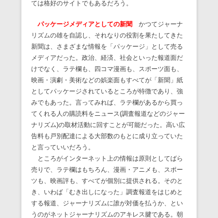
ては格好のサイトでもあるだろう。
パッケージメディアとしての新聞
かつてジャーナ
リズムの雄を自認し、それなりの役割を果たしてきた
新聞は、さまざまな情報を「パッケージ」として売る
メディアだった。政治、経済、社会といった報道面だ
けでなく、ラテ欄も、四コマ漫画も、スポーツ面も、
映画・演劇・美術などの娯楽面もすべてが「新聞」紙
としてパッケージされているところが特徴であり、強
みでもあった。言ってみれば、ラテ欄があるから買っ
てくれる人の購読料をニュース(調査報道などのジャー
ナリズム)の取材活動に回すことが可能だった。高い広
告料も戸別配達による大部数のもとに成り立っていた
と言っていいだろう。
ところがインターネット上の情報は原則としてばら
売りで、ラテ欄はもちろん、漫画・アニメも、スポー
ツも、映画評も、すべてが個別に提供される。そのと
き、いわば「むき出しになった」調査報道をはじめと
する報道、ジャーナリズムに誰が対価を払うか、とい
うのがネットジャーナリズムのアキレス腱である。朝