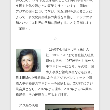
得るため、Iメイト交流を始めとした日本語学習者への
支援や文化交流などの事業を行っています。同時に、
アジアの国々について学び、相互理解を深めることに
よって、多文化共生社会の実現を目指し、アジアの平
和とひいては世界の平和に貢献することを目指します
（定款）。
◇
1970年4月日本IBM（株）入
社、1982~1987まで全社新入社員
研修を担当、1987後半から海外人
事マネジャーになり、その後、国
際人事及び福利厚生などを担当。
日本IBMの上部組織にあたるアジアパシフィックで国
際人事や秘書のマネジャーを経験した。2009年にアジ
風会員となり、2012年から理事、2017年から3年間事
務局長、その後現在に至るまで理事。
アジ風の現在