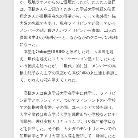
か。現地ラオスからのご登壇だったが、たまたま当日
は、高橋さんをご紹介くださった学芸大学教授の岩田
康之さんが長期滞在先の香港から、そして海外青年協
力隊の先輩でもあり、現在フィリピンで起業している
メンバーの鮎川優さんがフィリピンから参加、13人の
参加者中3人が海外からと、なかなかのグローバル模様
になった。
本塾をOnline塾DOORSと改名した時、＜国境を越
え、世代を越えたコミュニケーション塾＞にしたいと
いう抱負を述べたが、「世代」的には、メンバーの高
橋由紀子さん主宰の教室から高校1年の女生徒も参加し
て、かれんな花を添えてくれた。
高橋さんは東京学芸大学在学中に休学し、フィリピ
ン留学とボランティア、ついでフィンランドの小学校
での短期教育実習、その間、ユーラシア大陸を回り、
大学卒業後は東京学芸大学附属世田谷小学校などに4年
間勤務、理科実験カリキュラムづくりや異年齢学級な
どを担当した。その後、カナダのモントリオールでの
短期留学とアメリカ南北大陸を歴訪して、帰国したと