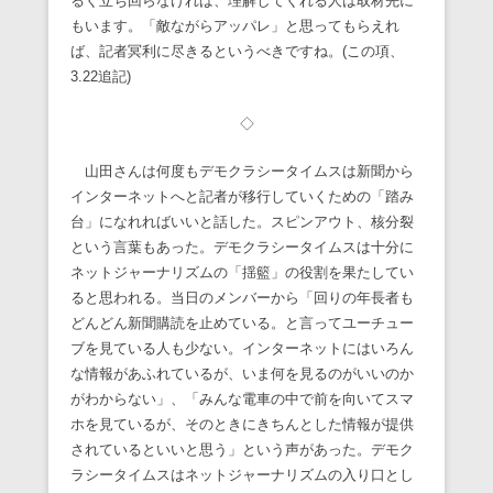
るく立ち回らなければ、理解してくれる人は取材先に
もいます。「敵ながらアッパレ」と思ってもらえれ
ば、記者冥利に尽きるというべきですね。(この項、
3.22追記)
◇
山田さんは何度もデモクラシータイムスは新聞から
インターネットへと記者が移行していくための「踏み
台」になれればいいと話した。スピンアウト、核分裂
という言葉もあった。デモクラシータイムスは十分に
ネットジャーナリズムの「揺籃」の役割を果たしてい
ると思われる。当日のメンバーから「回りの年長者も
どんどん新聞購読を止めている。と言ってユーチュー
ブを見ている人も少ない。インターネットにはいろん
な情報があふれているが、いま何を見るのがいいのか
がわからない」、「みんな電車の中で前を向いてスマ
ホを見ているが、そのときにきちんとした情報が提供
されているといいと思う」という声があった。デモク
ラシータイムスはネットジャーナリズムの入り口とし