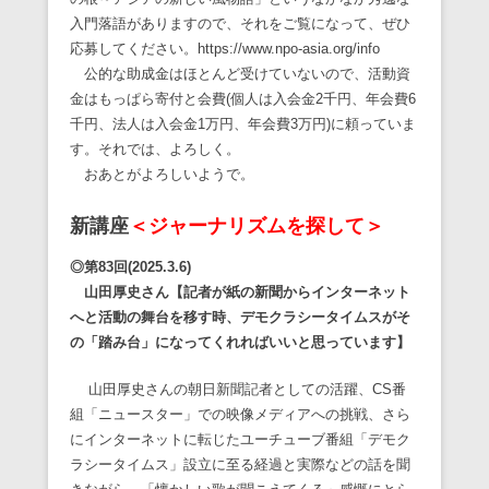
入門落語がありますので、それをご覧になって、ぜひ
応募してください。https://www.npo-asia.org/info
公的な助成金はほとんど受けていないので、活動資
金はもっぱら寄付と会費(個人は入会金2千円、年会費6
千円、法人は入会金1万円、年会費3万円)に頼っていま
す。それでは、よろしく。
おあとがよろしいようで。
新講座
＜ジャーナリズムを探して＞
◎
第83
回(2025.3.6)
山田厚史さん【記者が紙の新聞からインターネット
へと活動の舞台を移す時、デモクラシータイムスがそ
の「踏み台」になってくれればいいと思っています】
山田厚史さんの朝日新聞記者としての活躍、CS番
組「ニュースター」での映像メディアへの挑戦、さら
にインターネットに転じたユーチューブ番組「デモク
ラシータイムス」設立に至る経過と実際などの話を聞