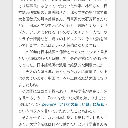
はり理事長にもなっていただいた作家の林望さん、日
本総合研究所の寺島実郎さん、比較文学の専門家で東
大名誉教授の川本皓嗣さん、写真家の大石芳野さんな
どに、日本とアジアとのかかわり、言語とナショナリ
ズム、アジアにおける日本のサブカルチャー人気、ウ
クライナ情勢など、時々のトピックスにそった話を聞
いています。これはたいへん勉強になりますね。
この20年は日本経済の停滞と一方でのアジアの発展
という激動の時代を反映して、会の運営にも変化があ
りました。日本語教師の派遣は経済的な問題のほか
に、先方の希望水準が高くなったなどの事情で、いま
はやめています。中国は日本を上回る経済大国になり
ましたしね。
その間にはコロナ禍もあり、直接交流が途絶えた隙
を埋めるように、Zoomを使った交流が始まりました
(奥山さんに＜
Zoom
が「アジアの新しい風」に新風
＞
というコラムを書いていただいたこともある)。
そんな中でも、なお日本に魅力を感じてくれる人も
多く、大学卒業後は日本で働きたいという学生さんも