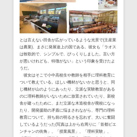
とは言えない田舎が広がっているような光景で(主産業
は農業)、まさに発展途上の国である。彼女も「ラオス
は牧歌的で、シンプルで、びっくりしました。言い方
が悪いけれども、特徴がない」という印象を受けたよ
うだ。
彼女はそこで小中高校生や教師を相手に理科教育に
ついて教えている。ほしい機材がないかと思うと、同
じ機材が山のようにあったり、立派な実験教室がある
のに理科教師がいないために放置されていたり、新校
舎が建ったために、まだ立派な木造校舎が廃校になっ
たり、開発援助の矛盾に悩まされながら、専門の理科
教育について、持ち前の明るさを忘れず、大いに奮闘
しているようだった(写真は上から右周りに「首都ビエ
ンチャンの街角」、「授業風景」、「理科実験」、