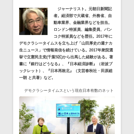
ジャーナリスト。元朝日新聞記
者。経済部で大蔵省、外務省、自
動車業界、金融業界などを担当。
ロンドン特派員、編集委員、バン
コク特派員などを歴任。2017
年に
デモクラシータイムスを立ち上げ「山田厚史の週ナカ
生ニュース」で情報発信を続けている。2017
年衆院選
挙で立憲民主党(
千葉5
区)
から出馬した経験がある。著
書に『銀行はどうなる』、『日本経済診断』（岩波ブ
ックレット）、『日本再敗北』（文芸春秋社・田原総
一朗
と共著）など。
デモクラシータイムスという現在日本有数のネット