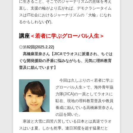
に生きること、そこでのジャーナリズムの意味を考え
直し、支援の輪がより広がれば、デモクラシータイム
スはIT社会におけるジャーナリズムの「大輪」になれ
るかもしれない
(Y
)。
講座
＜若者に学ぶグローバル人生＞
◎第
82
回(2025.2.22)
髙橋麻里奈さん【JICA
でラオスに派遣され、ちぐは
ぐな開発援助の矛盾に悩みながらも、元気に理科教育
普及に励んでいます】
今回は久しぶりの＜若者に学ぶ
グローバル人生＞で、海外青年協
力隊(JICA)の一員としてラオスに
駐在、現地の理科教育普及や教員
養成に励んでいる高橋麻里奈さん
の話を聞いた。
寒波と大雪に四苦八苦している日本とは真逆でラオ
スはいま夏、しかも乾季。連日30度を超す猛暑だと