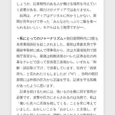
しょうか。記者根性のある人が働ける場所を与えてい
く必要がある。紙だけがメディアではありません。
結局は、メディアはデジタルに向かうしかない。新
聞が百年かけて作った「みんながたっぷりご飯を食べ
られるおいしい」モデルはもう無理ですが‣‣‣。
＜私にとってのジャーナリズム＞
朝日新聞時代に3度も
名誉棄損訴訟を起こされました。最初は青森支局で学
園紛争取材に絡んで理事長から、次は大蔵省批判で国
税庁長官から、最後は粉飾決算がバレた証券会社の内
幕をテレビで語って安倍晋三首相から。いずれも「和
解・訴訟取り下げ」で決着しています。社内で「凶状
持ち」と言われたりもしましたが（^o^）、当時の朝日
新聞には外部の圧力から正論を守る、記者を守る気概
があったように思います。
記者を続けるためには、強いものを敵に回す覚悟が
必要です。攻撃や圧力にさらされるのは当然で、私は
「働いた先々に爪痕を残してくる」ことを常に考えて
いました。おかしいことを「おかしい」と主張し、ず