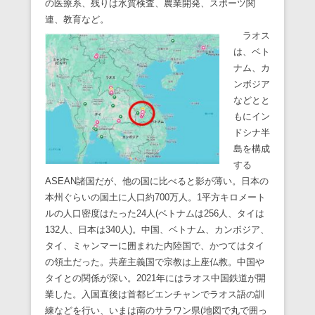
の医療系、残りは水質検査、農業開発、スポーツ関
連、教育など。
ラオス
は、ベト
ナム、カ
ンボジア
などとと
もにイン
ドシナ半
島を構成
する
ASEAN諸国だが、他の国に比べると影が薄い。日本の
本州ぐらいの国土に人口約700万人。1平方キロメート
ルの人口密度はたった24人(ベトナムは256人、タイは
132人、日本は340人)。中国、ベトナム、カンボジア、
タイ、ミャンマーに囲まれた内陸国で、かつてはタイ
の領土だった。共産主義国で宗教は上座仏教。中国や
タイとの関係が深い。2021年にはラオス中国鉄道が開
業した。入国直後は首都ビエンチャンでラオス語の訓
練などを行い、いまは南のサラワン県(地図で丸で囲っ