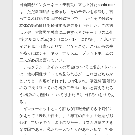
日新聞がインターネット黎明期に立ち上げたasahi.com
は、ただ新聞紙面を模倣し、そのモデルを踏襲し、言
って見れば紙の新聞の付録扱いで、しかもその付録が
本体の紙の価値を軽減する結果をもたらした。この辺
はメディア業界で独自に工夫すべきジャーナリズム仕
様(アルゴリズム)をシリコンバレーに丸投げした米メデ
ィアも似たり寄ったりで、だからこそ、これからの生
き残りにはジャーネットナリズム・プラットホームの
工夫が必須と言っていい。
デモクラシータイムスの寄金(カンパ)に頼るスタイル
は、他の同種サイトでも見られるが、これはどちらか
というと、内容がそれぞれに特化され、購読料(書籍代)
のみで成り立っている出版モデルに近いと言えるだろ
う(出版の可能性についてはまた取り上げるつもりであ
る)。
インターネットという誰もが情報発信できる時代に
かえって「表現の自由」、「報道の自由」の理念が形
骸化しているのも、現下のジャーナリズム衰退の大き
な要因である。私たち一人ひとりがあらためてIT社会