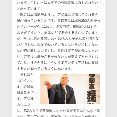
います。これからは日本での就職支援に力を入れたい
と思っています。
悩みは経済情勢よりも、アジ風に参加してくれる会
員が減っていることです。最盛期には総数250人近かっ
たメンバーが今は190人。創立当時、60歳の人はもう
80過ぎですから、病気などで退会する人が出ています
が、それに代わる若い50～60代の人がそれほど増えな
いんですね。現役で働いている人は仕事が忙しくなか
なか暇が取れないですし、最近は定年が延長になった
り、定年後も働かざるを得ない人が増えてきたりもし
ており、社会全般にこういうボランティア活動に参加
する人が減っているように思います。
それはと
もかく、い
ま、絶賛会
員募集中で
す。アジ風
のウエブ
に、第2の人生で落語家になった参遊亭遊助さんの「草
の根～アジアの新しい風物語」というなかなか秀逸な