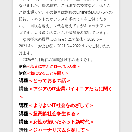
なりました。塾の精神、これまでの授業など、ほとん
ど従来通りで、その趣旨は別稿のOnline塾DOORSへの
招待、＜ネットのオアシスを求めて＞をご覧くださ
い。「国境を越え、世代を超えて」がキャッチフレー
ズです。より多くの皆さんの参加を希望しています。
なお従来の履歴はOnlineシニア塾①＜2020.5～
2021.4＞、および②＜2021.5～2022.4＞でご覧いただ
けます。
2025年1月現在の講義は以下の通りです。
講座
＜若者に学ぶグローバル人生＞
講座
＜気になることを聞く＞
講座
＜とっておきの話＞
講座
＜アジアのIT企業パイオニアたちに聞く
＞
講座
＜よりよいIT社会をめざして＞
講座
＜超高齢社会を生きる＞
講座
＜女性が拓いたネット新時代＞
講座
＜ジャーナリズムを探して＞