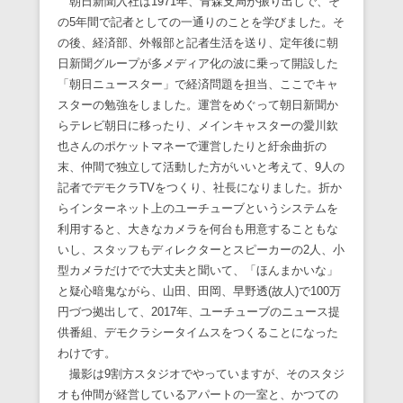
朝日新聞入社は1971年、青森支局が振り出しで、そ
の5年間で記者としての一通りのことを学びました。そ
の後、経済部、外報部と記者生活を送り、定年後に朝
日新聞グループが多メディア化の波に乗って開設した
「朝日ニュースター」で経済問題を担当、ここでキャ
スターの勉強をしました。運営をめぐって朝日新聞か
らテレビ朝日に移ったり、メインキャスターの愛川欽
也さんのポケットマネーで運営したりと紆余曲折の
末、仲間で独立して活動した方がいいと考えて、9人の
記者でデモクラTVをつくり、社長になりました。折か
らインターネット上のユーチューブというシステムを
利用すると、大きなカメラを何台も用意することもな
いし、スタッフもディレクターとスピーカーの2人、小
型カメラだけでで大丈夫と聞いて、「ほんまかいな」
と疑心暗鬼ながら、山田、田岡、早野透(故人)で100万
円づつ拠出して、2017年、ユーチューブのニュース提
供番組、デモクラシータイムスをつくることになった
わけです。
撮影は9割方スタジオでやっていますが、そのスタジ
オも仲間が経営しているアパートの一室と、かつての