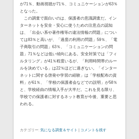
が71％、動画視聴が71％、コミュニケーションが63％
となった。
この調査で面白いのは、保護者の意識調査だ。イン
ターネットを安全・安心に使うための注意点の認知
は、「出会い系や著作権等の違法情報の問題」につい
ては83％と高いが、「過度の利用の問題」59％、「電
子商取引の問題」63％、「コミュニケーションの問
題」71％などは低い傾向にある。安全対策では「フィ
ルタリング」が41％程度いるが、「利用時間帯のルー
ルを決めている」は22％ほどに過ぎない。「インター
ネットに関する啓発や学習の経験」は「学校配布の資
料」が61％、「学校の保護者会などでの説明」が58％
と、学校経由の情報入手が大半だ。これを見る限り、
学校での保護者に対するネット教育が今後、重要と思
われる。
カテゴリー:
気になる調査＆サイト
|
コメントを残す