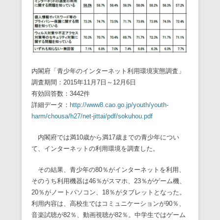
内閣府「青少年のインターネット利用環境実態調査」
調査期間：2015年11月7日～12月6日
有効回答数：3442件
詳細データ：
http://www8.cao.go.jp/youth/youth-
harm/chousa/h27/net-jittai/pdf/sokuhou.pdf
内閣府では満10歳から満17歳までの青少年につい
て、インターネットの利用環境を調査した。
その結果、青少年の80％がインターネットを利用、
そのうち利用機器は46％がスマホ、23％がゲーム機、
20％がノートパソコン、18％がタブレットとなった。
利用内容は、高校生ではコミュニケーションが90％、
音楽試聴が82％、動画視聴が82％。中学生ではゲーム