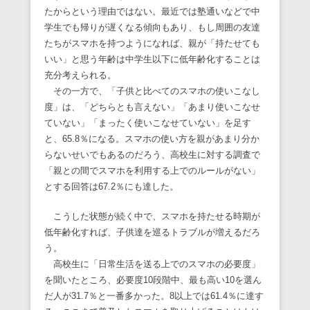
たからという理由ではない。最近では塾通いなどで中
学生でも帰りが遅くなる傾向もあり、もし周囲の友達
たちがスマホを持つようになれば、親が「持たせても
いい」と思う年齢は中学生以下に低年齢化することは
充分考えられる。
その一方で、「子供と比べてのスマホの使いこなし
度」は、「どちらとも言えない」「あまり使いこなせ
ていない」「まったく使いこなせていない」を足す
と、65.8％になる。スマホの使い方を親があまり分か
らないせいでもあるのだろう、高校生に対する調査で
「親との間でスマホを利用する上でのルールがない」
とする回答は67.2％にも達した。
こうした状態が続く中で、スマホを持たせる時期が
低年齢化すれば、子供達を巡るトラブルが増えるだろ
う。
高校生に「日常生活を送る上でのスマホの必要度」
を聞いたところ、必要度10段階中、最も高い10を選ん
だ人が31.7％と一番多かった。8以上では61.4％に達す