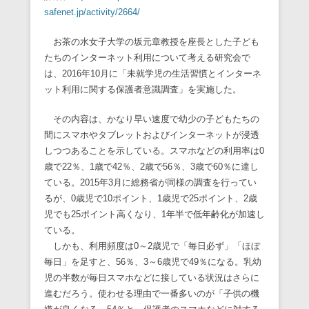
safenet.jp/activity/2664/
お茶の水女子大学の坂元章教授を座長とした子ども
たちのインターネット利用について考える研究会で
は、2016年10月に「未就学児の生活習慣とインターネ
ット利用に関する保護者意識調査」を実施した。
その内容は、かなり早い速度で幼少の子どもたちの
間にスマホやタブレットおよびインターネットが浸透
しつつあることを示している。スマホなどの利用率は0
歳で22％、1歳で42％、2歳で56％、3歳で60％に達し
ている。2015年3月に総務省が同様の調査を行ってい
るが、0歳児で10ポイント、1歳児で25ポイント、2歳
児でも25ポイント高くなり、1年半で低年齢化が加速し
ている。
しかも、利用頻度は0～2歳児で「毎日必ず」「ほぼ
毎日」を足すと、56％、3～6歳児で49％になる。乳幼
児の半数が毎日スマホなどに接している状況はさらに
進むだろう。使わせる理由で一番多いのが「子供の機