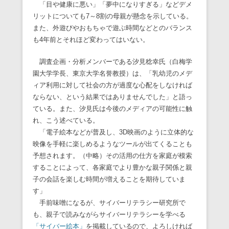
「目や健康に悪い」「夢中になりすぎる」などデメ
リットについても7～8割の母親が懸念を示している。
また、外遊びやおもちゃで遊ぶ時間などとのバランス
も4年前とそれほど変わってはいない。
調査企画・分析メンバーである汐見稔幸氏（白梅学
園大学学長、東京大学名誉教授）は、「乳幼児のメデ
ィア利用に対して社会の方が過度な心配をしなければ
ならない、という結果ではありませんでした」と語っ
ている。また、汐見氏は今後のメディアの可能性に触
れ、こう述べている。
「電子絵本などが普及し、3D映画のように立体的な
映像を手軽に楽しめるようなツールが出てくることも
予想されます。（中略）その活用の仕方を家庭が模索
することによって、各家庭でより豊かな親子関係と親
子の会話を楽しむ時間が増えることを期待していま
す」
手前味噌になるが、サイバーリテラシー研究所で
も、親子で読みながらサイバーリテラシーを学べる
「サイバー絵本」
を掲載しているので、よろしければ