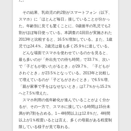
その結果、乳幼児の約2割がスマートフォン（以下、
スマホ）に「ほとんど毎日」接していることが分かっ
た。年齢別に見ても驚くことに、0歳後半の乳児でも2
割がほぼ毎日使っている。本調査の1回目が実施された
2013年と比較すると、16.5％増加している。また、1歳
児では24.4％、2歳児は最も多く25.9％に達している。
どんな場面でスマホを使わせているのかを見ると、
最も多いのが「外出先での待ち時間」で33.7％、次い
で「子どもが使いたがるとき」が29.7％、「子どもが
さわぐとき」が23.5％となっている。2013年と比較し
て増えているのが「子どもがさわぐとき」で6.5％増、
「親が家事で手をはなせないとき」は7.7％から15.2％
へと7.5％増えた。
スマホ利用の低年齢化が進んでいることがよく分か
るが、その一方で、スマホに接している時間は15分未
満が約7割を占める。1～4時間以上は12.8％だ。4時間
以上が1％程度いるとは言え、多くの母親がある程度制
限している様子が見て取れる。