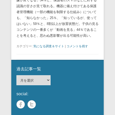
嫌が良くなる」54％と、保護者のスマホなどに対する
認識の甘さが見て取れる。機器に備え付けてある保護
者管理機能（一部の機能を制限する仕組み）について
も、「知らなかった」25％、「知っているが、使って
はいない」59％と、8割以上が放置状態だ。子供の見る
コンテンツの一番多くが「動画を見る」44％であるこ
とを考えると、思わぬ悪影響が出る可能性が高い。
カテゴリー:
気になる調査＆サイト
|
コメントを残す
過去記事一覧
過
去
記
social:
事
一
覧