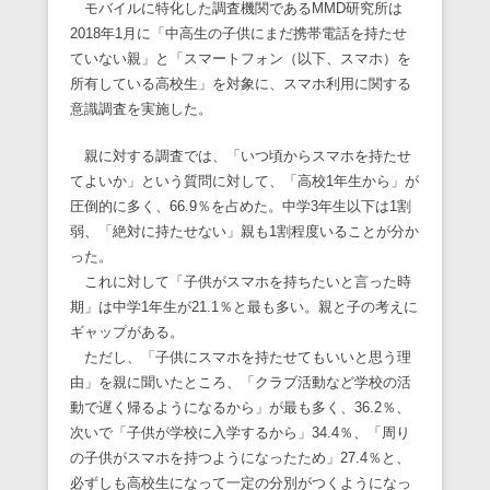
モバイルに特化した調査機関であるMMD研究所は
2018年1月に「中高生の子供にまだ携帯電話を持たせ
ていない親」と「スマートフォン（以下、スマホ）を
所有している高校生」を対象に、スマホ利用に関する
意識調査を実施した。
親に対する調査では、「いつ頃からスマホを持たせ
てよいか」という質問に対して、「高校1年生から」が
圧倒的に多く、66.9％を占めた。中学3年生以下は1割
弱、「絶対に持たせない」親も1割程度いることが分か
った。
これに対して「子供がスマホを持ちたいと言った時
期」は中学1年生が21.1％と最も多い。親と子の考えに
ギャップがある。
ただし、「子供にスマホを持たせてもいいと思う理
由」を親に聞いたところ、「クラブ活動など学校の活
動で遅く帰るようになるから」が最も多く、36.2％、
次いで「子供が学校に入学するから」34.4％、「周り
の子供がスマホを持つようになったため」27.4％と、
必ずしも高校生になって一定の分別がつくようになっ