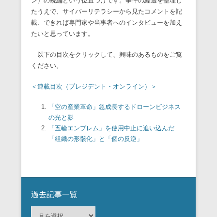
ン）の続編という位置づけです。
事件の経過を整理し
たうえで、
サイバーリテラシーから見たコメントを記
載、
できれば専門家や当事者へのインタビューを加え
たいと思っていま
す。
以下の目次をクリックして、興味のあるものをご覧
ください。
＜連載目次（プレジデント・オンライン）＞
「空の産業革命」急成長するドローンビジネス
の光と影
「五輪エンブレム」を使用中止に追い込んだ
「組織の形骸化」
と「個の反逆」
過去記事一覧
過