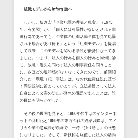
・組織モデルからInforg
論へ
しかし、板倉宏『企業犯罪の理論と現実』（1975
年、有斐閣）が、「個人には可罰性がないとされる非
違行為であっても、企業体の組織活動全体を見て処罰
される場合があり得る」という「組織モデル」を提唱
して以来、このモデルを認める学説が優勢になってき
ました。つまり、法人の行為を個人の行為と同列に論
じ、故意・過失を問わず法人の刑事責任を問うこと
に、さほどの違和感がなくなってきたのです。前回紹
介した「環境（犯）罪法」は、なお代位責任説に基づ
く両罰規制に留まっていますが、立法趣旨として法人
自身による公害の防止が緊急の課題であることは、誰
の目にも明らかでした。
その後の展開を見ると、1980年代半ばのインターネ
ットの商用化と1989年の東西冷戦の終結以降は、アメ
リカ企業の急成長が顕著で、一時「独り勝ち」の状態
になりました。そして、新技術を駆使した法人の活動