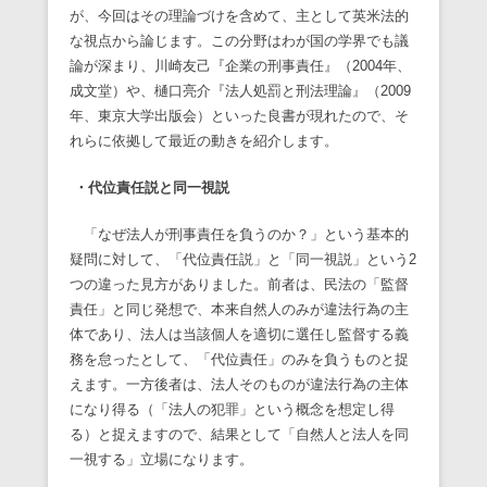
が、今回はその理論づけを含めて、主として英米法的
な視点から論じます。この分野はわが国の学界でも議
論が深まり、川崎友己『企業の刑事責任』（2004年、
成文堂）や、樋口亮介『法人処罰と刑法理論』（2009
年、東京大学出版会）といった良書が現れたので、そ
れらに依拠して最近の動きを紹介します。
・代位責任説と同一視説
「なぜ法人が刑事責任を負うのか？」という基本的
疑問に対して、「代位責任説」と「同一視説」という2
つの違った見方がありました。前者は、民法の「監督
責任」と同じ発想で、本来自然人のみが違法行為の主
体であり、法人は当該個人を適切に選任し監督する義
務を怠ったとして、「代位責任」のみを負うものと捉
えます。一方後者は、法人そのものが違法行為の主体
になり得る（「法人の犯罪」という概念を想定し得
る）と捉えますので、結果として「自然人と法人を同
一視する」立場になります。