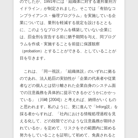
のでしたが、1991年には「組織体に対する連邦量刑ガ
イドライン」が制定されました。そこでは「有効なコ
ンプライアンス・倫理プログラム」を実施している企
業については、量刑を軽減する規定を設けるととも
に、このようなプログラムを構築していない企業に
は、罰金刑を宣告する前に猶予期間を与え、同プログ
ラムを作成・実施することを前提に保護観察
（probation）とすることができる、としていることが
目を引きます。
これは、「同一視説」「組織体説」のいずれに拠る
のであれ、法人処罰の実効性が「企業の代表者や従業
者などの個人とは切り離された企業自身のシステム面
での注意義務を具体的に提示できるかどうかにかかっ
ている」（川崎 [2004]）と考えれば、納得がいくもの
と思われます。私のように、更に進んで「Inforg説」を
採る者からすれば、「社内における情報処理過程を見
える化して、どの段階でどのような注意義務が期待さ
れているか」を定めて、リスクをその範囲内に留める
努力をしていることを証明して初めて、免責されると