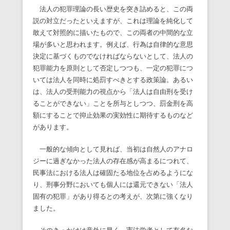
法人の犯罪理論の長い歴史を突き詰めると、この両
説の対立だったといえますが、これは理論を純化して
敢えて対照的に描いたもので、この両者の中間的な立
場が多いと思われます。例えば、行為は自律的な意思
決定に基づくものでなければならないとして、法人の
犯罪能力を原則として否定しつつも、一定の犯罪につ
いては法人を同時に処罰すべきとする政策論。あるい
は、法人の受刑能力の視点から「法人は自由刑を受け
ることができない」ことを所与としつつ、罰金刑を高
額にすることで抑止効果の実効性に期待するものなど
があります。
一般的な傾向として見れば、当初は自然人のアナロ
ジーに過ぎなかった法人の存在感が高まるにつれて、
民事法における法人は確固たる地位を占めるようにな
り、刑事分野においても個人には還元できない「法人
固有の犯罪」があり得るとの考えが、次第に強くなり
ました。