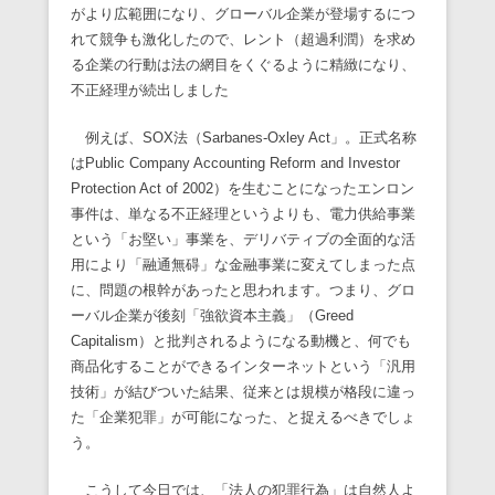
がより広範囲になり、グローバル企業が登場するにつ
れて競争も激化したので、レント（超過利潤）を求め
る企業の行動は法の網目をくぐるように精緻になり、
不正経理が続出しました
例えば、SOX法（Sarbanes-Oxley Act」。正式名称
はPublic Company Accounting Reform and Investor
Protection Act of 2002）を生むことになったエンロン
事件は、単なる不正経理というよりも、電力供給事業
という「お堅い」事業を、デリバティブの全面的な活
用により「融通無碍」な金融事業に変えてしまった点
に、問題の根幹があったと思われます。つまり、グロ
ーバル企業が後刻「強欲資本主義」（Greed
Capitalism）と批判されるようになる動機と、何でも
商品化することができるインターネットという「汎用
技術」が結びついた結果、従来とは規模が格段に違っ
た「企業犯罪」が可能になった、と捉えるべきでしょ
う。
こうして今日では、「法人の犯罪行為」は自然人よ