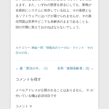
えます。また、いずれの態度を採るにしても、業務が
全面的にシステムに依存している以上、その基礎とな
るソフトウェアにはバグが避けられませんが、その責
任問題は世界中どこでも未解決のままであることも、
頭の片隅に覚えておかねばならないでしょう。
カテゴリー:
林紘一郎「情報法のリーガル・マインド その
日その日」
投稿ナビゲーション
←
森「憲法の今」（1）
名和「後期高齢者」(1)
→
コメントを残す
メールアドレスが公開されることはありません。
※
が
付いている欄は必須項目です
コメント
※