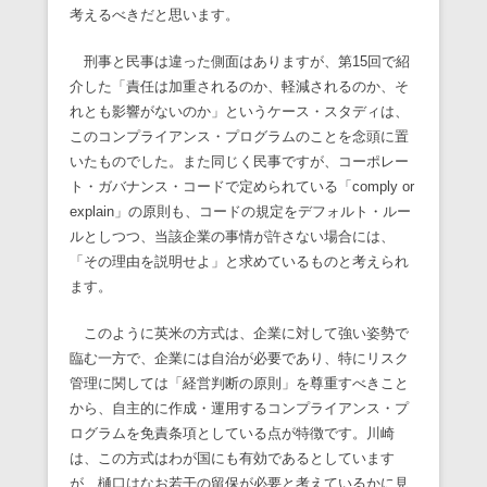
考えるべきだと思います。
刑事と民事は違った側面はありますが、第15回で紹
介した「責任は加重されるのか、軽減されるのか、そ
れとも影響がないのか」というケース・スタディは、
このコンプライアンス・プログラムのことを念頭に置
いたものでした。また同じく民事ですが、コーポレー
ト・ガバナンス・コードで定められている「comply or
explain」の原則も、コードの規定をデフォルト・ルー
ルとしつつ、当該企業の事情が許さない場合には、
「その理由を説明せよ」と求めているものと考えられ
ます。
このように英米の方式は、企業に対して強い姿勢で
臨む一方で、企業には自治が必要であり、特にリスク
管理に関しては「経営判断の原則」を尊重すべきこと
から、自主的に作成・運用するコンプライアンス・プ
ログラムを免責条項としている点が特徴です。川崎
は、この方式はわが国にも有効であるとしています
が、樋口はなお若干の留保が必要と考えているかに見