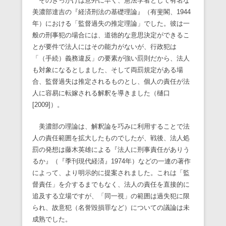
そのきっかけは意外に早く、憲法学者として有名な
美濃部達吉の『経済刑法の基礎理論』（有斐閣、1944
年）における「監督過失の推定理論」でした。彼は一
般の刑事犯の場合には、道徳的な意思決定ができるこ
とが要件で法人にはその能力がないが、行政犯は
「（手続）義務違反」の要素が強い罰則だから、法人
も対象になるとしました、そして両罰規定がある場
合、監督過失は推定されるものとし、個人の責任が法
人に容易に転嫁される解釈を導きました（樋口
[2009]）。
美濃部の理論は、解釈論を巧みに利用することで法
人の責任範囲を拡大したものでしたが、戦後、法人処
罰の発想は藤木英雄による『法人に刑事責任がありう
るか』（『季刊現代経済』1974年）などの一連の著作
によって、より明示的に提案されました。これは「監
督責任」を介するまでもなく、法人の責任を直接的に
追及する立場ですが、「同一視」の範囲は過失犯に限
られ、故意犯（名誉毀損罪など）についての議論は未
成熟でした。