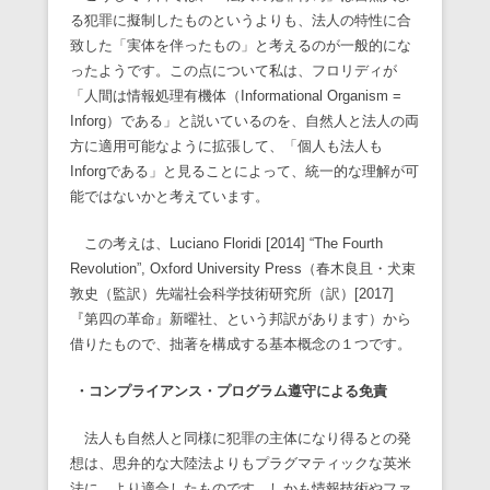
る犯罪に擬制したものというよりも、法人の特性に合
致した「実体を伴ったもの」と考えるのが一般的にな
ったようです。この点について私は、フロリディが
「人間は情報処理有機体（Informational Organism =
Inforg）である」と説いているのを、自然人と法人の両
方に適用可能なように拡張して、「個人も法人も
Inforgである」と見ることによって、統一的な理解が可
能ではないかと考えています。
この考えは、Luciano Floridi [2014] “The Fourth
Revolution”, Oxford University Press（春木良且・犬束
敦史（監訳）先端社会科学技術研究所（訳）[2017]
『第四の革命』新曜社、という邦訳があります）から
借りたもので、拙著を構成する基本概念の１つです。
・コンプライアンス・プログラム遵守による免責
法人も自然人と同様に犯罪の主体になり得るとの発
想は、思弁的な大陸法よりもプラグマティックな英米
法に、より適合したものです。しかも情報技術やファ