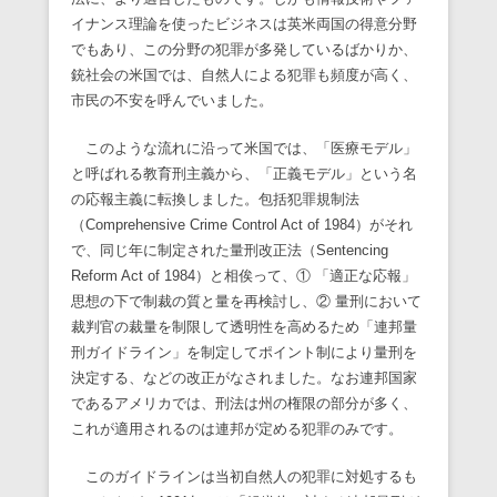
イナンス理論を使ったビジネスは英米両国の得意分野
でもあり、この分野の犯罪が多発しているばかりか、
銃社会の米国では、自然人による犯罪も頻度が高く、
市民の不安を呼んでいました。
このような流れに沿って米国では、「医療モデル」
と呼ばれる教育刑主義から、「正義モデル」という名
の応報主義に転換しました。包括犯罪規制法
（Comprehensive Crime Control Act of 1984）がそれ
で、同じ年に制定された量刑改正法（Sentencing
Reform Act of 1984）と相俟って、① 「適正な応報」
思想の下で制裁の質と量を再検討し、② 量刑において
裁判官の裁量を制限して透明性を高めるため「連邦量
刑ガイドライン」を制定してポイント制により量刑を
決定する、などの改正がなされました。なお連邦国家
であるアメリカでは、刑法は州の権限の部分が多く、
これが適用されるのは連邦が定める犯罪のみです。
このガイドラインは当初自然人の犯罪に対処するも