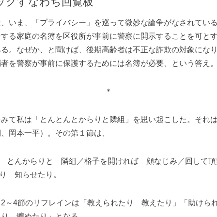
ックすなわち回覧板
、いま、「プライバシー」を巡って微妙な論争がなされている
活する家庭の名簿を区役所が事前に警察に開示することを可と
ある。なぜか、と聞けば、後期高齢者は不正な詐欺の対象にな
弱者を警察が事前に保護するためには名簿が必要、という答え
＊
みて私は「とんとんとからりと隣組」を思い起こした。それは
詞、岡本一平）。その第１節は、
 とんからりと 隣組／格子を開ければ 顔なじみ／回して頂
り 知らせたり。
2～4節のリフレインは「教えられたり 教えたり」「助けら
たり 纏めたり」となる。