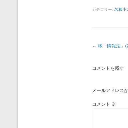
カテゴリー:
名和小
投稿ナビゲーシ
←
林「情報法」(2
コメントを残す
メールアドレス
コメント
※