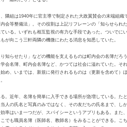
隣組は1940年に官主導で制定された大政翼賛会の末端組織
町内会等整備法」。その役割は上記リフレーンの「知らせられ
れている。いずれも相互監視の有力な手段であった。ついでに
れもが向こう三軒両隣の機微にわたる消息を知悉していた。
り知らせたり」などの機能を支えるものは町内会の名簿だろう
、学会名簿、町内会名簿など、かつては社会に溢れていた。そ
え始め、いまでは、新規に発行されるものは（更新を含めて）
た。
る。近年、名簿を簡単に入手できる場所が急増している。たと
は当人の氏名と写真のみではなく、その友だちの氏名まで、し
。効率はいま一つだが、スパイシーというアプリもある。また
ここでも職員名簿（医師名、教師名）をみることができる。こ