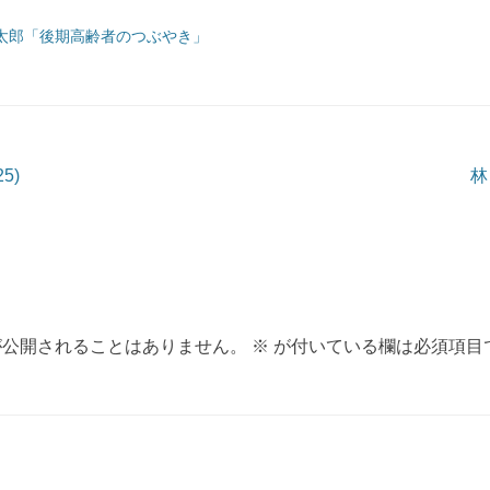
太郎「後期高齢者のつぶやき」
ョン
5)
林
が公開されることはありません。
※
が付いている欄は必須項目