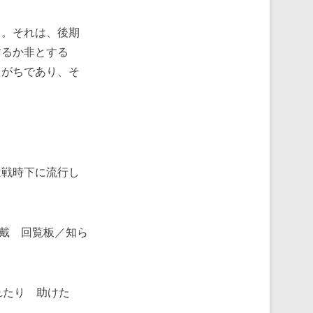
。それは、後期
するか非とする
りがちであり、そ
。
戦時下に流行し
戴 回覧板／知ら
れたり 助けた