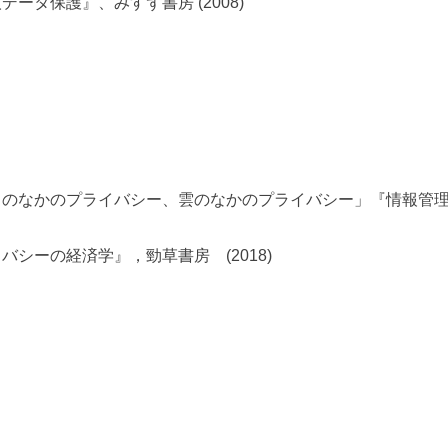
ータ保護』、みすず書房 (2008)
なかのプライバシー、雲のなかのプライバシー」『情報管理』、v.6
バシーの経済学』，勁草書房 (2018)