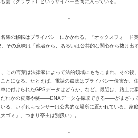
れも雲（クラウド）というサイバー空間に入っている。
＊
名簿の移転はプライバシーにかかわる。『オックスフォード英
紀、その意味は「他者から、あるいは公共的な関心から抜け出
り、この言葉は法律家によって法的領域にもちこまれ、その後
ることになる。たとえば、電話の盗聴はプライバシー侵害か、
車に付けられたGPSデータはどうか、など。最近は、路上に
だれかの皮膚や髪――DNAデータを採取できる――がまざっ
ている。いずれもセンサーは公共的な場所に置かれている。家
粗大ゴミ」、つまり亭主は別扱い）。
＊