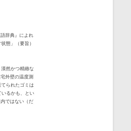
語辞典』によれ
す状態」（要旨）
、漠然かつ精緻な
住宅外壁の温度測
棄てられたゴミは
ているかも、とい
庭内ではない（だ