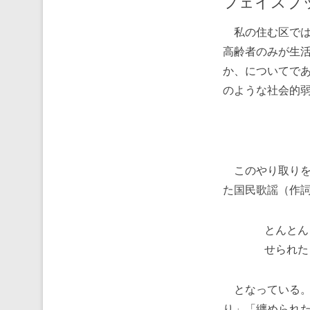
フェイスブ
私の住む区では
高齢者のみが生
か、についてで
のような社会的
このやり取りを
た国民歌謡（作
とんとん
せられた
となっている。
り」「纏められ