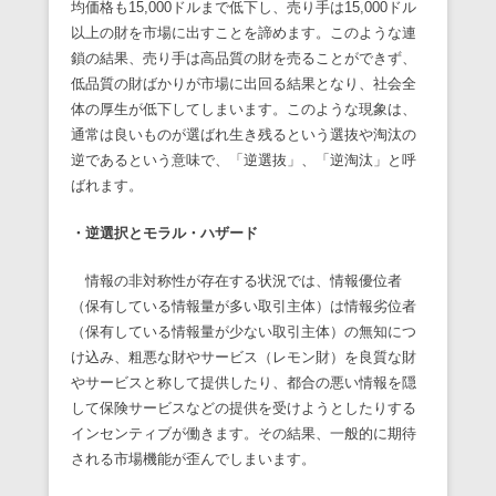
均価格も15,000ドルまで低下し、売り手は15,000ドル
以上の財を市場に出すことを諦めます。このような連
鎖の結果、売り手は高品質の財を売ることができず、
低品質の財ばかりが市場に出回る結果となり、社会全
体の厚生が低下してしまいます。このような現象は、
通常は良いものが選ばれ生き残るという選抜や淘汰の
逆であるという意味で、「逆選抜」、「逆淘汰」と呼
ばれます。
・逆選択とモラル・ハザード
情報の非対称性が存在する状況では、情報優位者
（保有している情報量が多い取引主体）は情報劣位者
（保有している情報量が少ない取引主体）の無知につ
け込み、粗悪な財やサービス（レモン財）を良質な財
やサービスと称して提供したり、都合の悪い情報を隠
して保険サービスなどの提供を受けようとしたりする
インセンティブが働きます。その結果、一般的に期待
される市場機能が歪んでしまいます。