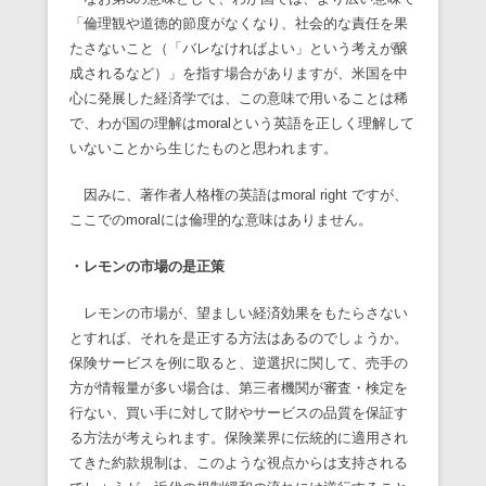
「倫理観や道徳的節度がなくなり、社会的な責任を果
たさないこと（「バレなければよい」という考えが醸
成されるなど）」を指す場合がありますが、米国を中
心に発展した経済学では、この意味で用いることは稀
で、わが国の理解はmoralという英語を正しく理解して
いないことから生じたものと思われます。
因みに、著作者人格権の英語はmoral right ですが、
ここでのmoralには倫理的な意味はありません。
・レモンの市場の是正策
レモンの市場が、望ましい経済効果をもたらさない
とすれば、それを是正する方法はあるのでしょうか。
保険サービスを例に取ると、逆選択に関して、売手の
方が情報量が多い場合は、第三者機関が審査・検定を
行ない、買い手に対して財やサービスの品質を保証す
る方法が考えられます。保険業界に伝統的に適用され
てきた約款規制は、このような視点からは支持される