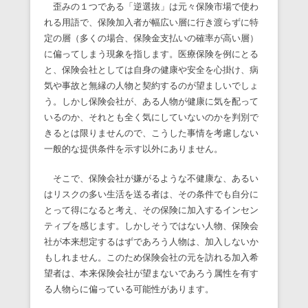
歪みの１つである「逆選抜」は元々保険市場で使わ
れる用語で、保険加入者が幅広い層に行き渡らずに特
定の層（多くの場合、保険金支払いの確率が高い層）
に偏ってしまう現象を指します。医療保険を例にとる
と、保険会社としては自身の健康や安全を心掛け、病
気や事故と無縁の人物と契約するのが望ましいでしょ
う。しかし保険会社が、ある人物が健康に気を配って
いるのか、それとも全く気にしていないのかを判別で
きるとは限りませんので、こうした事情を考慮しない
一般的な提供条件を示す以外にありません。
そこで、保険会社が嫌がるような不健康な、あるい
はリスクの多い生活を送る者は、その条件でも自分に
とって得になると考え、その保険に加入するインセン
ティブを感じます。しかしそうではない人物、保険会
社が本来想定するはずであろう人物は、加入しないか
もしれません。このため保険会社の元を訪れる加入希
望者は、本来保険会社が望まないであろう属性を有す
る人物らに偏っている可能性があります。