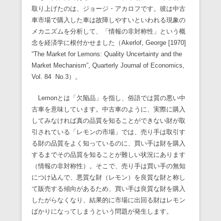
取り上げたのは、ジョージ・アカロフです。彼は中古
車市場で購入した車は故障しやすいといわれる現象の
メカニズムを分析して、「情報の非対称性」という概
念を経済学に根付かせました（Akerlof, George [1970]
“The Market for Lemons: Quality Uncertainty and the
Market Mechanism”, Quarterly Journal of Economics,
Vol. 84 No.3）。
Lemonとは「欠陥品」を指し、俗語では質の悪い中
古車を意味しています。中古車のように、実際に購入
してみなければ真の品質を知ることができない財が取
引されている「レモンの市場」では、売り手は取引す
る財の品質をよく知っているのに、買い手は財を購入
するまでその品質を知ることが難しい状況にあります
（情報の非対称性）。そこで、売り手は買い手の無知
につけ込んで、悪質な財（レモン）を良質な財と称し
て販売する傾向があるため、買い手は良質な財を購入
したがらなくなり、結果的に市場に出回る財はレモン
ばかりになってしまうという問題が発生します。