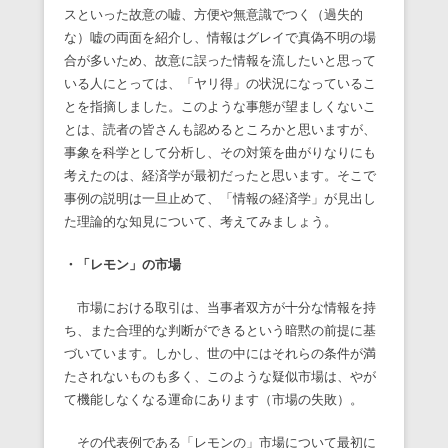
スといった故意の嘘、方便や無意識でつく（過失的
な）嘘の両面を紹介し、情報はグレイで真偽不明の場
合が多いため、故意に誤った情報を流したいと思って
いる人にとっては、「ヤリ得」の状況になっているこ
とを指摘しました。このような事態が望ましくないこ
とは、読者の皆さんも認めるところかと思いますが、
事象を科学として分析し、その対策を曲がりなりにも
考えたのは、経済学が最初だったと思います。そこで
事例の説明は一旦止めて、「情報の経済学」が見出し
た理論的な知見について、考えてみましょう。
・「レモン」の市場
市場における取引は、当事者双方が十分な情報を持
ち、また合理的な判断ができるという暗黙の前提に基
づいています。しかし、世の中にはそれらの条件が満
たされないものも多く、このような疑似市場は、やが
て機能しなくなる運命にあります（市場の失敗）。
その代表例である「レモンの」市場について最初に