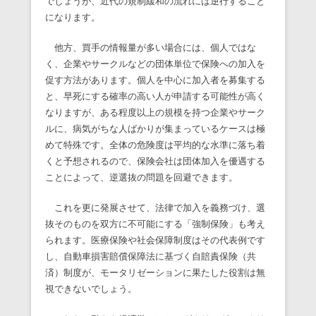
でしょうが、近代の規制緩和の流れには逆行すること
になります。
他方、買手の情報量が多い場合には、個人ではな
く、企業やサークルなどの団体単位で保険への加入を
促す方法があります。個人を中心に加入者を募集する
と、早死にする確率の高い人が申請する可能性が高く
なりますが、ある程度以上の規模を持つ企業やサーク
ルに、病気がちな人ばかりが集まっているケースは極
めて特殊です。全体の危険度は平均的な水準に落ち着
くと予想されるので、保険会社は団体加入を優遇する
ことによって、逆選抜の問題を回避できます。
これを更に発展させて、法律で加入を義務づけ、選
抜そのものを双方に不可能にする「強制保険」も考え
られます。医療保険や社会保障制度はその代表例です
し、自動車損害賠償保障法に基づく自賠責保険（共
済）制度が、モータリゼーションに果たした役割は無
視できないでしょう。