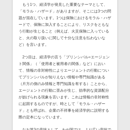
もう1つ、経済学が発見した重要なテーマとして、
「モラル・ハザード」がありますが、そこには3つの問
題が混在しています。1つは保険におけるモラル・ハザ
ードで、保険に加入することにより、リスクをともな
う行動が生じること（例えば、火災保険に入っている
と、火の取り扱いに関して十分な注意を払わないな
ど）を言います。
2つ目は、経済学の言う「プリンシパル=エージェン
ト関係」（「使用者と被用者の関係」など）におい
て、情報の非対称性によりエージェントの行動につい
てプリンシパルが知りえない情報や専門知識がある
（片方の側のみ情報と専門知識を有する）ことから、
エージェントの行動に歪みが生じ、効率的な資源配分
が妨げられる現象を言います。これは情報の非対称性
に起因するものですが、時として「モラル・ハザー
ド」とも呼ばれ、企業の不祥事を経済学的に説明する
際の定本になっています。
なお第3の意味として、わが国では、より広い意味で