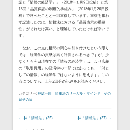
証と『情報の経済学』」（2018年１月9日投稿）と第
13回「品質保証の制度的枠組み」（2018年1月26日投
稿）で述べたことと一部重複しています。重複を厭わ
ず記述したのは、情報法における「品質表示の重要
性」がそれだけ高い、と理解していただければ幸いで
す。
なお、この点に世間の関心を引き付けたという限り
では、経済学の貢献は高く評価されるべきですが、少
なくとも今日現在での「情報の経済学」は、より広義
の「取引費用」の経済学の一部ではあっても、「財と
しての情報」の経済学ではないように思えます。この
点についても、上記2回分の記述をお読みください。
カテゴリー:
林紘一郎「情報法のリーガル・マインド その
日その日」
投稿ナビゲーション
←
林「情報法」(35)
林「情報法」(37)
→