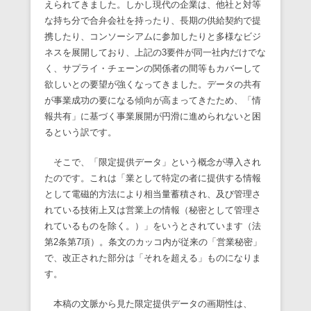
えられてきました。しかし現代の企業は、他社と対等
な持ち分で合弁会社を持ったり、長期の供給契約で提
携したり、コンソーシアムに参加したりと多様なビジ
ネスを展開しており、上記の3要件が同一社内だけでな
く、サプライ・チェーンの関係者の間等もカバーして
欲しいとの要望が強くなってきました。データの共有
が事業成功の要になる傾向が高まってきたため、「情
報共有」に基づく事業展開が円滑に進められないと困
るという訳です。
そこで、「限定提供データ」という概念が導入され
たのです。これは「業として特定の者に提供する情報
として電磁的方法により相当量蓄積され、及び管理さ
れている技術上又は営業上の情報（秘密として管理さ
れているものを除く。）」をいうとされています（法
第2条第7項）。条文のカッコ内が従来の「営業秘密」
で、改正された部分は「それを超える」ものになりま
す。
本稿の文脈から見た限定提供データの画期性は、