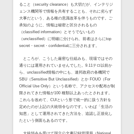
ること（security clearance）も大切だが、インテリジ
ェンス機関等で情報を共有することも、それに劣らず
大事だという、ある種の意識改革を伴うものです。ご
承知のように、情報は秘密と区分されるもの
（classified information）とそうでないもの
（unclassified）に明確に分けられ、前者はさらにtop
secret・secret・confidentialに三分されます。
ところが、こうした厳密な仕組みも、現場ではその
通りには運用されていませんでした。9.11テロ以前か
ら、unclassified情報の中にも、連邦政府の各機関で
SBU（Sensitive But Unclassified）とか FOUO（For
Official Use Only）という名称で、アクセスや配布が制
限されてきた情報が100 種類以上あったとされます。
これらを改めて、CUIという形で統一的に扱う方針を
定めたのが上記の大統領令なのです。いわば「生活の
知恵」として運用されてきた方法を、追認し正規化し
たという側面もあるのです。
大統領令を受けて国立公文書記録管理局（National