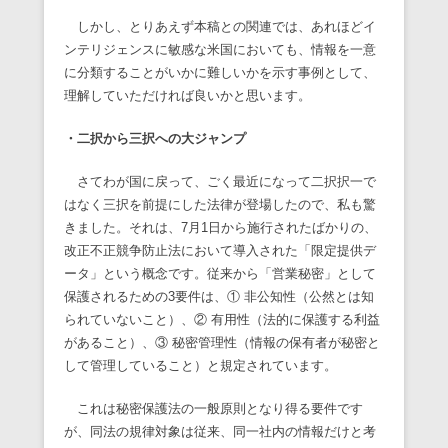
しかし、とりあえず本稿との関連では、あれほどイ
ンテリジェンスに敏感な米国においても、情報を一意
に分類することがいかに難しいかを示す事例として、
理解していただければ良いかと思います。
・二択から三択への大ジャンプ
さてわが国に戻って、ごく最近になって二択択一で
はなく三択を前提にした法律が登場したので、私も驚
きました。それは、7月1日から施行されたばかりの、
改正不正競争防止法において導入された「限定提供デ
ータ」という概念です。従来から「営業秘密」として
保護されるための3要件は、① 非公知性（公然とは知
られていないこと）、② 有用性（法的に保護する利益
があること）、③ 秘密管理性（情報の保有者が秘密と
して管理していること）と規定されています。
これは秘密保護法の一般原則となり得る要件です
が、同法の規律対象は従来、同一社内の情報だけと考