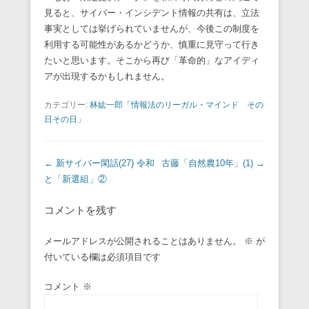
見ると、サイバー・インシデント情報の共有は、立法
事実としては挙げられていませんが、今後この制度を
利用する可能性があるかどうか、慎重に見守って行き
たいと思います。そこから再び「革命的」なアイディ
アが出現するかもしれません。
カテゴリー:
林紘一郎「情報法のリーガル・マインド その
日その日」
投稿ナビゲーション
←
新サイバー閑話(27) 令和
古藤「自然農10年」(1)
→
と「新選組」②
コメントを残す
メールアドレスが公開されることはありません。
※
が
付いている欄は必須項目です
コメント
※