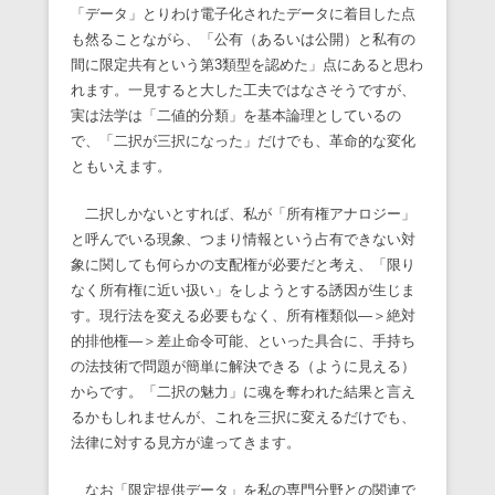
「データ」とりわけ電子化されたデータに着目した点
も然ることながら、「公有（あるいは公開）と私有の
間に限定共有という第3類型を認めた」点にあると思わ
れます。一見すると大した工夫ではなさそうですが、
実は法学は「二値的分類」を基本論理としているの
で、「二択が三択になった」だけでも、革命的な変化
ともいえます。
二択しかないとすれば、私が「所有権アナロジー」
と呼んでいる現象、つまり情報という占有できない対
象に関しても何らかの支配権が必要だと考え、「限り
なく所有権に近い扱い」をしようとする誘因が生じま
す。現行法を変える必要もなく、所有権類似―＞絶対
的排他権―＞差止命令可能、といった具合に、手持ち
の法技術で問題が簡単に解決できる（ように見える）
からです。「二択の魅力」に魂を奪われた結果と言え
るかもしれませんが、これを三択に変えるだけでも、
法律に対する見方が違ってきます。
なお「限定提供データ」を私の専門分野との関連で