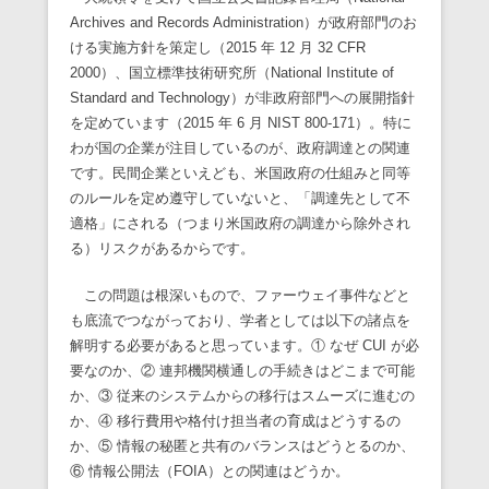
Archives and Records Administration）が政府部門のお
ける実施方針を策定し（2015 年 12 月 32 CFR
2000）、国立標準技術研究所（National Institute of
Standard and Technology）が非政府部門への展開指針
を定めています（2015 年 6 月 NIST 800-171）。特に
わが国の企業が注目しているのが、政府調達との関連
です。民間企業といえども、米国政府の仕組みと同等
のルールを定め遵守していないと、「調達先として不
適格」にされる（つまり米国政府の調達から除外され
る）リスクがあるからです。
この問題は根深いもので、ファーウェイ事件などと
も底流でつながっており、学者としては以下の諸点を
解明する必要があると思っています。① なぜ CUI が必
要なのか、② 連邦機関横通しの手続きはどこまで可能
か、③ 従来のシステムからの移行はスムーズに進むの
か、④ 移行費用や格付け担当者の育成はどうするの
か、⑤ 情報の秘匿と共有のバランスはどうとるのか、
⑥ 情報公開法（FOIA）との関連はどうか。