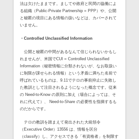
法は欠けたままです。ましてや政府と民間の協働によ
る組織（Public-Private Partnership = PPP）や、公開
と秘匿の境目にある情報の扱いなどは、カバーされて
いません。
・Controlled Unclassified Information
公開と秘匿の中間があるなんて信じられないかもし
れませんが、米国でCUI = Controlled Unclassified
Information（秘密情報に分類されないが、なお取扱い
に制限が課せられる情報）という矛盾に満ちた名前で
呼ばれているものは、9.11でテロの事前抑止に失敗し
た教訓として注目されるようになった概念です。従来
の Need-to-Know の原則に加え（場合によっては、そ
れに代えて）、 Need-to-Share の必要性を指摘するも
のだからです。
テロの教訓を踏まえて発出された大統領令
（Executive Order）13556 は、情報を区分
（classify）し、アクセスできる「有資格者」を制限す