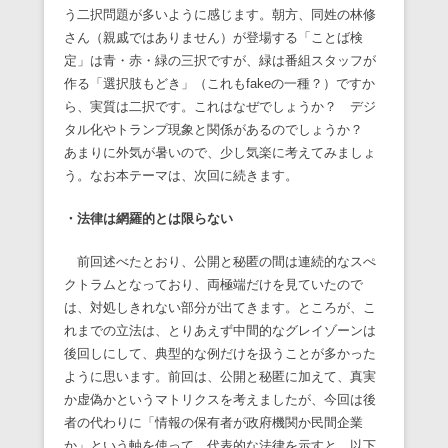
う二択問題が多いように感じます。朝方、同姓の林修
さん（親戚ではありません）が登場する「ことば検
定」は青・赤・緑の三択ですが、緑は番組スタッフが
作る「選択肢もどき」（これもfakeの一種？）ですか
ら、実質は二択です。これはなぜでしょうか？ デジ
タル化やトランプ現象と関係があるのでしょうか？
あまりに外気が暑いので、少し気楽に考えてみましょ
う。なお本テーマは、次回に続きます。
・法律は網羅的とは限らない
前回述べたとおり、公開と秘匿の間は連続的なスぺ
クトラムとなっており、両極端だけを見ていたので
は、対処しきれない部分が出てきます。ところが、こ
れまでの立法は、とりあえず中間的なグレイゾーンは
後回しにして、典型的な例だけを扱うことが多かった
ように思います。前回は、公開と秘匿に加えて、真実
か虚偽かというマトリクスを考えましたが、今回は後
者の代わりに「情報の保有者が政府機関か民間企業
か」という軸を使って、代表的な法律を示すと、以下