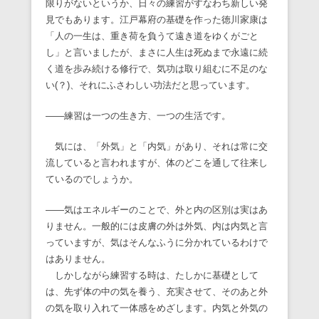
限りがないというか、日々の練習がすなわち新しい発
見でもあります。江戸幕府の基礎を作った徳川家康は
「人の一生は、重き荷を負うて遠き道をゆくがごと
し」と言いましたが、まさに人生は死ぬまで永遠に続
く道を歩み続ける修行で、気功は取り組むに不足のな
い(？)、それにふさわしい功法だと思っています。
――練習は一つの生き方、一つの生活です。
気には、「外気」と「内気」があり、それは常に交
流していると言われますが、体のどこを通して往来し
ているのでしょうか。
――気はエネルギーのことで、外と内の区別は実はあ
りません。一般的には皮膚の外は外気、内は内気と言
っていますが、気はそんなふうに分かれているわけで
はありません。
しかしながら練習する時は、たしかに基礎として
は、先ず体の中の気を養う、充実させて、そのあと外
の気を取り入れて一体感をめざします。内気と外気の