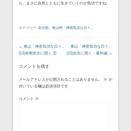
ら、まさに自然とともに生きていくのが気功ですね。
カテゴリー:
未分類
、
東山明「禅密気功な日々」
投稿ナビゲーション
←
東山「禅密気功な日々」
東山「禅密気功な日々」
(13)朱剛先生に聞く ②
(15)先生に聞く・番外編
→
コメントを残す
メールアドレスが公開されることはありません。
※
が
付いている欄は必須項目です
コメント
※