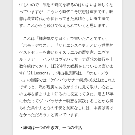
忙しいので、瞑想の時間を取るのはいよいよ難しくな
っていますが、こういう時代こそ瞑想は重要です。瞑
想は農業時代から伝わってきた素晴らしい養生法で
す。これからも続けて伝えられていくと思います。
これは「禅密気功な日々」で書いたことですが、
『ホモ・デウス』、『サピエンス全史』という世界的
ベストセラーを書いたイスラエルの歴史家、ユヴァ
ル・ノア・ ハラリはヴィバッサーナ瞑想の修行を十
数年続けており、1日2時間の瞑想をしていると言いま
す(『21 Lessons』、河出書房新社)。『ホモ・デウ
ス』の謝辞では「(ヴィパッサナー瞑想の)技法はこれま
でずっと、私が現実をあるがままに見て取り、心とこ
の世界を前よりよく知るのに役立ってきた。過去15年
にわたってヴィパッサナー瞑想を実践することから得
られた集中力と心の平安と洞察なしには、本書は書け
なかっただろう」と書いています。
・練習は一つの生き方、一つの生活