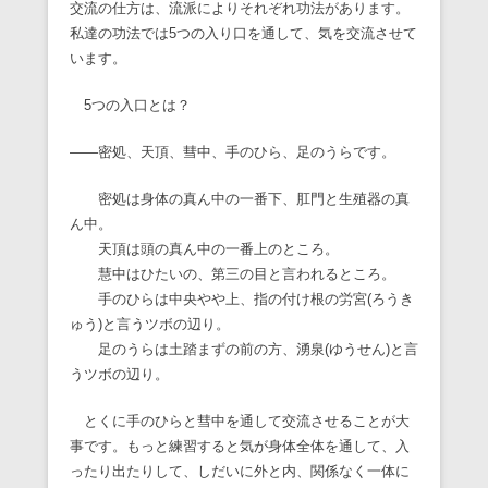
交流の仕方は、流派によりそれぞれ功法があります。
私達の功法では5つの入り口を通して、気を交流させて
います。
5つの入口とは？
――密処、天頂、彗中、手のひら、足のうらです。
密処は身体の真ん中の一番下、肛門と生殖器の真
ん中。
天頂は頭の真ん中の一番上のところ。
慧中はひたいの、第三の目と言われるところ。
手のひらは中央やや上、指の付け根の労宮(ろうき
ゅう)と言うツボの辺り。
足のうらは土踏まずの前の方、湧泉(ゆうせん)と言
うツボの辺り。
とくに手のひらと彗中を通して交流させることが大
事です。もっと練習すると気が身体全体を通して、入
ったり出たりして、しだいに外と内、関係なく一体に