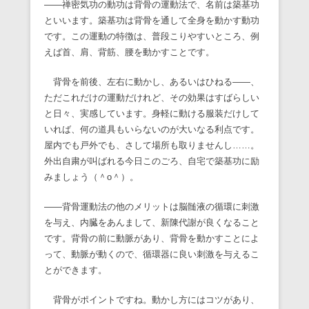
――禅密気功の動功は背骨の運動法で、名前は築基功
といいます。築基功は背骨を通して全身を動かす動功
です。この運動の特徴は、普段こりやすいところ、例
えば首、肩、背筋、腰を動かすことです。
背骨を前後、左右に動かし、あるいはひねる――、
ただこれだけの運動だけれど、その効果はすばらしい
と日々、実感しています。身軽に動ける服装だけして
いれば、何の道具もいらないのが大いなる利点です。
屋内でも戸外でも、さして場所も取りませんし……。
外出自粛が叫ばれる今日このごろ、自宅で築基功に励
みましょう（＾o＾）。
――背骨運動法の他のメリットは脳髄液の循環に刺激
を与え、内臓をあんまして、新陳代謝が良くなること
です。背骨の前に動脈があり、背骨を動かすことによ
って、動脈が動くので、循環器に良い刺激を与えるこ
とができます。
背骨がポイントですね。動かし方にはコツがあり、