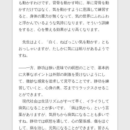
も動かすわけです。背骨を動かす時に、単に背骨を動
かすだけではなく、気を動かすように意識して練習す
ると、身体の重力が無くなって、気の世界にふわふわ
と浮かんでいるような気持になります。そういう訓練
をすると、心を整える効果がより高くなります。
先生はよく、「白く、ねばっこい気を動かす」とも
おっしゃいますが、たしかに気には粘りがあるようで
すね。
――一方、静功は狭い意味での瞑想のことで、基本的
に大事なポイントは外部の刺激を受けないようにし
て、微妙な感覚を追求して見守ることです。静功を練
習していくと、心身の奥、芯までリラックスさせるこ
とができます。
現代社会は生活リズムがすべて早く、イライラして
病気になることが多いです。「病は気から」という言
葉がありますが、気持ちから病気になることも多いで
すね。静功では瞑想を通して、心の緊張感、傷をほぐ
して、病を治し、元気になることができます。皆さん