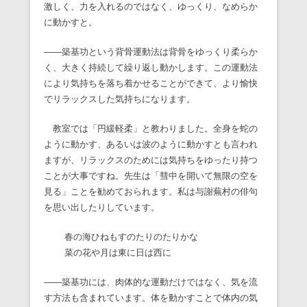
激しく、力を入れるのではなく、ゆっくり、なめらか
に動かすと。
――築基功という背骨運動法は背骨をゆっくり柔らか
く、大きく持続して繰り返し動かします。この運動法
により気持ちを落ち着かせることができて、より愉快
でリラックスした気持ちになります。
教室では「円緩軽柔」と教わりました。全身を蛇の
ように動かす、あるいは波のように動かすとも言われ
ますが、リラックスのためには気持ちをゆったり持つ
ことが大事ですね。先生は「彗中を開いて無限の空を
見る」ことを勧めておられます。私は与謝蕪村の俳句
を思い出したりしています。
春の海ひねもすのたりのたりかな
菜の花や月は東に日は西に
――築基功には、肉体的な運動だけではなく、気を流
す方法も含まれています。体を動かすことで体内の気