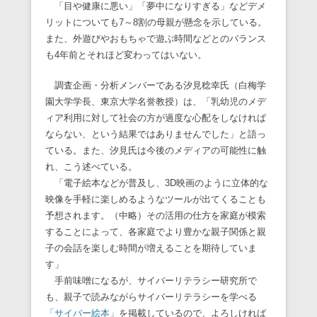
「目や健康に悪い」「夢中になりすぎる」などデメ
リットについても7～8割の母親が懸念を示している。
また、外遊びやおもちゃで遊ぶ時間などとのバランス
も4年前とそれほど変わってはいない。
調査企画・分析メンバーである汐見稔幸氏（白梅学
園大学学長、東京大学名誉教授）は、「乳幼児のメデ
ィア利用に対して社会の方が過度な心配をしなければ
ならない、という結果ではありませんでした」と語っ
ている。また、汐見氏は今後のメディアの可能性に触
れ、こう述べている。
「電子絵本などが普及し、3D映画のように立体的な
映像を手軽に楽しめるようなツールが出てくることも
予想されます。（中略）その活用の仕方を家庭が模索
することによって、各家庭でより豊かな親子関係と親
子の会話を楽しむ時間が増えることを期待していま
す」
手前味噌になるが、サイバーリテラシー研究所で
も、親子で読みながらサイバーリテラシーを学べる
「サイバー絵本」
を掲載しているので、よろしければ