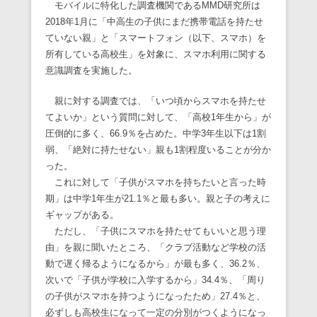
モバイルに特化した調査機関であるMMD研究所は
2018年1月に「中高生の子供にまだ携帯電話を持たせ
ていない親」と「スマートフォン（以下、スマホ）を
所有している高校生」を対象に、スマホ利用に関する
意識調査を実施した。
親に対する調査では、「いつ頃からスマホを持たせ
てよいか」という質問に対して、「高校1年生から」が
圧倒的に多く、66.9％を占めた。中学3年生以下は1割
弱、「絶対に持たせない」親も1割程度いることが分か
った。
これに対して「子供がスマホを持ちたいと言った時
期」は中学1年生が21.1％と最も多い。親と子の考えに
ギャップがある。
ただし、「子供にスマホを持たせてもいいと思う理
由」を親に聞いたところ、「クラブ活動など学校の活
動で遅く帰るようになるから」が最も多く、36.2％、
次いで「子供が学校に入学するから」34.4％、「周り
の子供がスマホを持つようになったため」27.4％と、
必ずしも高校生になって一定の分別がつくようになっ