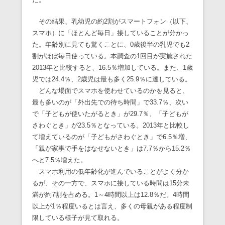
その結果、乳幼児の約2割がスマートフォン（以下、
スマホ）に「ほとんど毎日」接していることが分かっ
た。年齢別に見ても驚くことに、0歳後半の乳児でも2
割がほぼ毎日使っている。本調査の1回目が実施された
2013年と比較すると、16.5％増加している。また、1歳
児では24.4％、2歳児は最も多く25.9％に達している。
どんな場面でスマホを使わせているのかを見ると、
最も多いのが「外出先での待ち時間」で33.7％、次い
で「子どもが使いたがるとき」が29.7％、「子どもが
さわぐとき」が23.5％となっている。2013年と比較し
て増えているのが「子どもがさわぐとき」で6.5％増、
「親が家事で手をはなせないとき」は7.7％から15.2％
へと7.5％増えた。
スマホ利用の低年齢化が進んでいることがよく分か
るが、その一方で、スマホに接している時間は15分未
満が約7割を占める。1～4時間以上は12.8％だ。4時間
以上が1％程度いるとは言え、多くの母親がある程度制
限している様子が見て取れる。