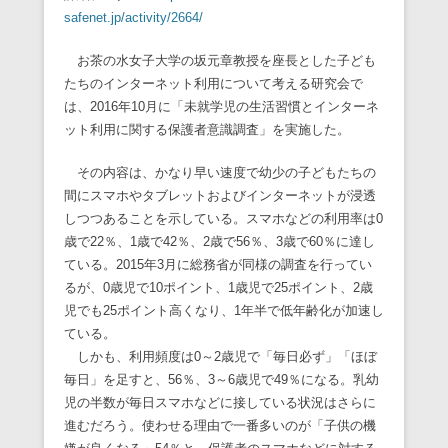
safenet.jp/activity/2664/
お茶の水女子大学の坂元章教授を座長とした子ども
たちのインターネット利用について考える研究会で
は、2016年10月に「未就学児の生活習慣とインターネ
ット利用に関する保護者意識調査」を実施した。
その内容は、かなり早い速度で幼少の子どもたちの
間にスマホやタブレットおよびインターネットが浸透
しつつあることを示している。スマホなどの利用率は0
歳で22％、1歳で42％、2歳で56％、3歳で60％に達し
ている。2015年3月に総務省が同様の調査を行ってい
るが、0歳児で10ポイント、1歳児で25ポイント、2歳
児でも25ポイント高くなり、1年半で低年齢化が加速し
ている。
しかも、利用頻度は0～2歳児で「毎日必ず」「ほぼ
毎日」を足すと、56％、3～6歳児で49％になる。乳幼
児の半数が毎日スマホなどに接している状況はさらに
進むだろう。使わせる理由で一番多いのが「子供の機