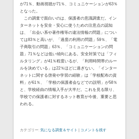
が71％、動画視聴が71％、コミュニケーションが63％
となった。
この調査で面白いのは、保護者の意識調査だ。イン
ターネットを安全・安心に使うための注意点の認知
は、「出会い系や著作権等の違法情報の問題」につい
ては83％と高いが、「過度の利用の問題」59％、「電
子商取引の問題」63％、「コミュニケーションの問
題」71％などは低い傾向にある。安全対策では「フィ
ルタリング」が41％程度いるが、「利用時間帯のルー
ルを決めている」は22％ほどに過ぎない。「インター
ネットに関する啓発や学習の経験」は「学校配布の資
料」が61％、「学校の保護者会などでの説明」が58％
と、学校経由の情報入手が大半だ。これを見る限り、
学校での保護者に対するネット教育が今後、重要と思
われる。
カテゴリー:
気になる調査＆サイト
|
コメントを残す