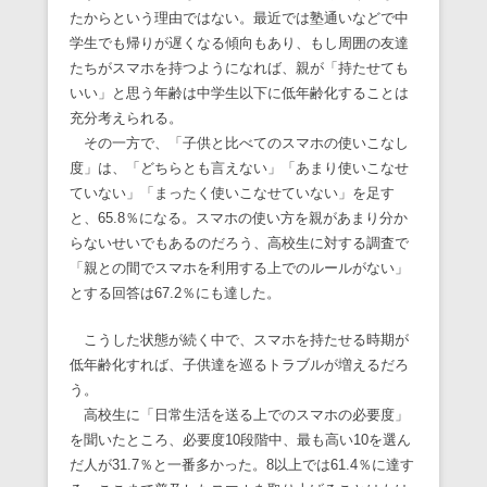
たからという理由ではない。最近では塾通いなどで中
学生でも帰りが遅くなる傾向もあり、もし周囲の友達
たちがスマホを持つようになれば、親が「持たせても
いい」と思う年齢は中学生以下に低年齢化することは
充分考えられる。
その一方で、「子供と比べてのスマホの使いこなし
度」は、「どちらとも言えない」「あまり使いこなせ
ていない」「まったく使いこなせていない」を足す
と、65.8％になる。スマホの使い方を親があまり分か
らないせいでもあるのだろう、高校生に対する調査で
「親との間でスマホを利用する上でのルールがない」
とする回答は67.2％にも達した。
こうした状態が続く中で、スマホを持たせる時期が
低年齢化すれば、子供達を巡るトラブルが増えるだろ
う。
高校生に「日常生活を送る上でのスマホの必要度」
を聞いたところ、必要度10段階中、最も高い10を選ん
だ人が31.7％と一番多かった。8以上では61.4％に達す