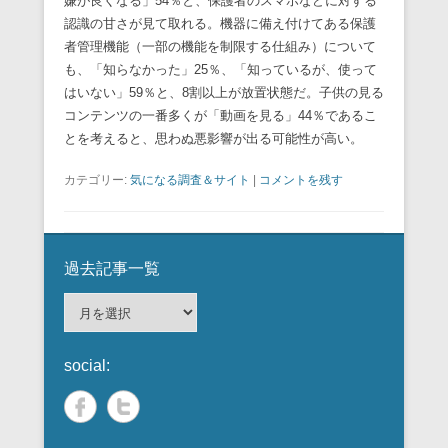
嫌が良くなる」54％と、保護者のスマホなどに対する
認識の甘さが見て取れる。機器に備え付けてある保護
者管理機能（一部の機能を制限する仕組み）について
も、「知らなかった」25％、「知っているが、使って
はいない」59％と、8割以上が放置状態だ。子供の見る
コンテンツの一番多くが「動画を見る」44％であるこ
とを考えると、思わぬ悪影響が出る可能性が高い。
カテゴリー:
気になる調査＆サイト
|
コメントを残す
過去記事一覧
過
去
記
social:
事
一
覧