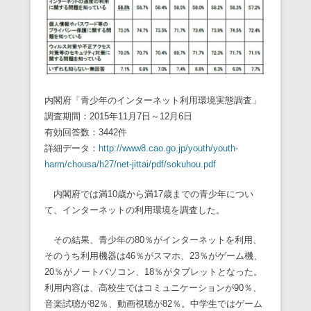
内閣府「青少年のインターネット利用環境実態調査」
調査期間：2015年11月7日～12月6日
有効回答数：3442件
詳細データ：
http://www8.cao.go.jp/youth/youth-
harm/chousa/h27/net-jittai/pdf/sokuhou.pdf
内閣府では満10歳から満17歳までの青少年につい
て、インターネットの利用環境を調査した。
その結果、青少年の80％がインターネットを利用、
そのうち利用機器は46％がスマホ、23％がゲーム機、
20％がノートパソコン、18％がタブレットとなった。
利用内容は、高校生ではコミュニケーションが90％、
音楽試聴が82％、動画視聴が82％。中学生ではゲーム