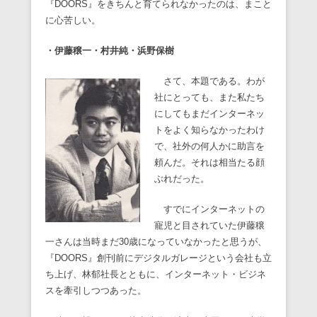
『DOORS』をきちんと育てられなかったのは、まこと
に心苦しい。
・伊藤穣一・村井純・浜野保樹
さて、本題である。わが
社にとっても、また私たち
にしてもまだインターネッ
トをよく知らなかったわけ
で、社外の何人かに助言を
頼んだ。それは相当たる顔
ぶれだった。
すでにインターネットの
寵児と目されていた伊藤穣
一さんは当時まだ30歳になっていなかったと思うが、
『DOORS』創刊前にデジタルガレージという会社も立
ち上げ、林郁社長とともに、インターネット・ビジネ
スを牽引しつつあった。