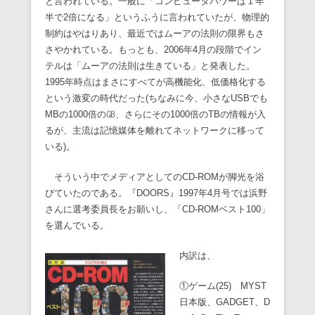
と言われている。一般に「コンピュータパワーは１年
半で2倍になる」というふうに言われていたが、物理的
制約はやはりあり、最近ではムーアの法則の限界もさ
さやかれている。もっとも、2006年4月の段階でイン
テルは「ムーアの法則は生きている」と発表した。
1995年時点はまさにすべてが高機能化、低価格化する
という激変の時代だった(ちなみに今、小さなUSBでも
MBの1000倍の㎇、さらにその1000倍のTBの情報が入
るが、主流は記憶媒体を離れてネットワークに移って
いる)。
そういう中でメディアとしてのCD-ROMが脚光を浴
びていたのである。『DOORS』1997年4月号では浜野
さんに選考委員長をお願いし、「CD-ROMベスト100」
を選んでいる。
内訳は、
①ゲーム(25) MYST
日本版、GADGET、D