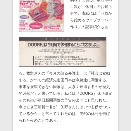
目次が「休刊」のお知ら
せで、表紙には「ゼロか
ら始めるウエブサーバー
作り」の記事紹介もあ
る。牧野さんの「今月の怒る弁護士」は「社会は変動
する。かつての経済先進国日本は今急速に凋落する。
未来を展望できない国家は、大きく衰退するのが歴史
的必然だ」と書いている。私には『DOORS』休刊決定
そのものが朝日新聞凋落の予告のようにも思われた。
今は亡き三浦賢一君が「矢野さんにはいつも僕がつい
ているから」と言ってくれたのは、突然の休刊を告げ
られた夜のことである。