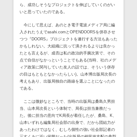
ら、成功しそうなプロジェクトを伸ばしていくのがい
いと思っていたのである。
今にして思えば、あのとき電子電波メディア局に編
入されたうえでasahi.comとOPENDOORSを併存させ
つつ『DOORS』プロジェクトを遂行する方法もあった
かもしれない。大組織に抗って潰されるよりは良かっ
たとも言えるが、成否は私の政治的手腕次第で、その
点で自信がなかっということでもある(当時、社のメデ
ィア政策に関与していた友人の話では、そういう併存
の目はもともとなかったらしい)。山本博出版局次長の
考えもあり、出版局独自の路線を選ぶことになったの
である。
ここは微妙なところで、当時の出版局は桑島久男担
当、山本局次長という体制で、局長は担当兼務だっ
た。後に担当の意向でK局長が着任したが、桑島、K、
山本いずれも編集局社会部の出身で、だから団結力が
あったわけではなく、むしろ個性の強い社会部記者の
三すくみに近い状態だった(出版局の植民地支配の典型