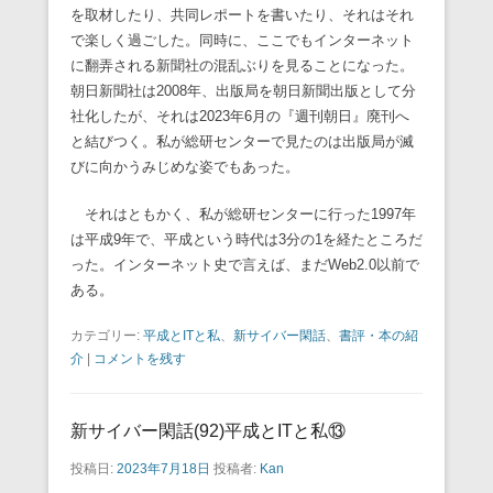
を取材したり、共同レポートを書いたり、それはそれ
で楽しく過ごした。同時に、ここでもインターネット
に翻弄される新聞社の混乱ぶりを見ることになった。
朝日新聞社は2008年、出版局を朝日新聞出版として分
社化したが、それは2023年6月の『週刊朝日』廃刊へ
と結びつく。私が総研センターで見たのは出版局が滅
びに向かうみじめな姿でもあった。
それはともかく、私が総研センターに行った1997年
は平成9年で、平成という時代は3分の1を経たところだ
った。インターネット史で言えば、まだWeb2.0以前で
ある。
カテゴリー:
平成とITと私
、
新サイバー閑話
、
書評・本の紹
介
|
コメントを残す
新サイバー閑話(92)平成とITと私⑬
投稿日:
2023年7月18日
投稿者:
Kan