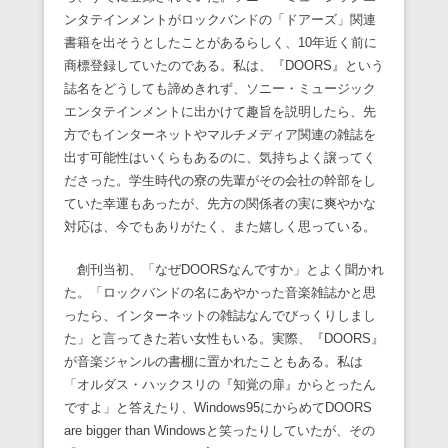
ンタテインメントがロックバンドの「ドアーズ」関連
書籍を出そうとしたことがあるらしく、10年近く前に
商標登録していたのである。私は、『DOORS』という
誌名をどうしても諦めきれず、ソニー・ミュージック
エンタテインメントに出かけて趣旨を説明したら、先
方でもインターネットやマルチメディア関連の雑誌を
出す可能性はいくらもあるのに、気持ちよく譲ってく
ださった。学生時代の寮の先輩がその会社の幹部をし
ていた幸運もあったが、先方の関係者の実に爽やかな
対応は、今でもありがたく、また嬉しく思っている。
創刊当初、「なぜDOORSなんですか」とよく聞かれ
た。「ロックバンドの名にあやかった音楽雑誌かと思
ったら、インターネットの雑誌なんでびっくりしまし
た」と言ってきた若い女性もいる。実際、『DOORS』
が音楽ジャンルの書棚に置かれたこともある。私は
「オルダス・ハックスリの『知覚の扉』からとったん
ですよ」と答えたり、Windows95にからめてDOORS
are bigger than Windowsと笑ったりしていたが、その