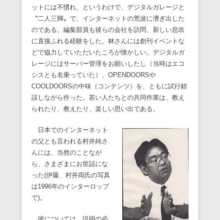
ットには不慣れ、というわけで、デジタルガレージと
〝二人三脚〟で、インターネットの荒波に漕ぎ出した
のである。編集部員も彼らの会社を訪問、新しい息吹
に直接ふれる経験をした。林さんには創刊イベントな
どで協力していただいたころが懐かしい。デジタルガ
レージにはサーバー管理をお願いしたし（当時はエコ
シスとも名乗っていた）、OPENDOORSや
COOLDOORSの中味（コンテンツ）を、ともに試行錯
誤しながら作った。若い人たちとの共同作業は、教え
られたり、教えたり、楽しい思い出である。
日本でのインターネット
の父とも言われる村井純さ
んには、当然のことなが
ら、さまざまにお世話にな
った(伊藤、村井両氏の写真
は1996年のインターロップ
で)。
彼については、説明の必