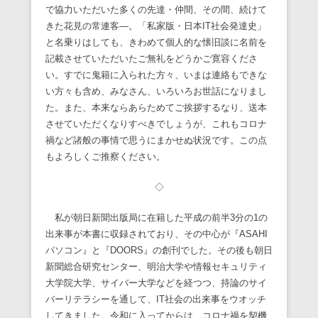
で協力いただいた多くの先達・仲間、その間、続けて
きた花見の常連客―。「私家版・日本IT社会発達史」
と名乗りはしても、きわめて個人的な懐旧談に名前を
記載させていただいたご無礼をどうかご寛容くださ
い。すでに鬼籍に入られた方々、いまは連絡もできな
い方々も含め、みなさん、いろいろお世話になりまし
た。また、本来ならあらためてご挨拶するなり、送本
させていただくなりすべきでしょうが、これもコロナ
禍など諸般の事情で思うにまかせぬ状況です。この点
もよろしくご推察ください。
◇
私が朝日新聞出版局に在籍した平成の前半3分の1の
出来事が本書に収録されており、その中心が『ASAHI
パソコン』と『DOORS』の創刊でした。その後も朝日
新聞総合研究センター、明治大学や情報セキュリティ
大学院大学、サイバー大学などを経つつ、持論のサイ
バーリテラシーを通して、IT社会の出来事をウオッチ
してきました。令和に入ってからは、コロナ禍を契機