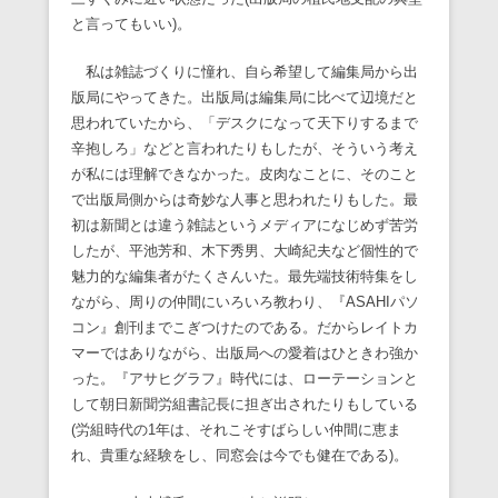
と言ってもいい)。
私は雑誌づくりに憧れ、自ら希望して編集局から出
版局にやってきた。出版局は編集局に比べて辺境だと
思われていたから、「デスクになって天下りするまで
辛抱しろ」などと言われたりもしたが、そういう考え
が私には理解できなかった。皮肉なことに、そのこと
で出版局側からは奇妙な人事と思われたりもした。最
初は新聞とは違う雑誌というメディアになじめず苦労
したが、平池芳和、木下秀男、大崎紀夫など個性的で
魅力的な編集者がたくさんいた。最先端技術特集をし
ながら、周りの仲間にいろいろ教わり、『ASAHIパソ
コン』創刊までこぎつけたのである。だからレイトカ
マーではありながら、出版局への愛着はひときわ強か
った。『アサヒグラフ』時代には、ローテーションと
して朝日新聞労組書記長に担ぎ出されたりもしている
(労組時代の1年は、それこそすばらしい仲間に恵ま
れ、貴重な経験をし、同窓会は今でも健在である)。