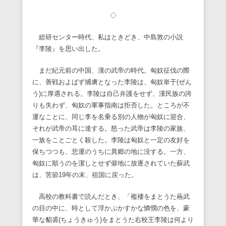
◇
総研センター時代、私はときどき、中島敦の小説
『李陵』を思い出した。
まだ紀元前の中国、漢の武帝の時代。匈奴征伐の際
に、善戦およばず捕虜となった李陵は、匈奴単于(ぜん
う)に厚遇される。李陵は自己弁護をせず、漢民族の誇
りも失わず、匈奴の軍事指南は拒否した。ところが不
運なことに、同じ李を名乗る別の人物が匈奴に迎合、
それが武帝の耳に達する。怒った武帝は李陵の家族、
一族をことごとく殺した。李陵は匈奴と一定の友好を
保ちつつも、悲運のうちに異郷の地に没する。一方、
匈奴に順うのを潔しとせず僻地に放逐されていた蘇武
は、苦節19年の末、祖国に戻った。
高校の教科書で読んだとき、「襤褸をまとうた蘓武
の目の中に、時として浮かぶかすかな憐憫の色を、豪
華な貂裘(ちょうきゅう)をまとうた右校王李陵は何より