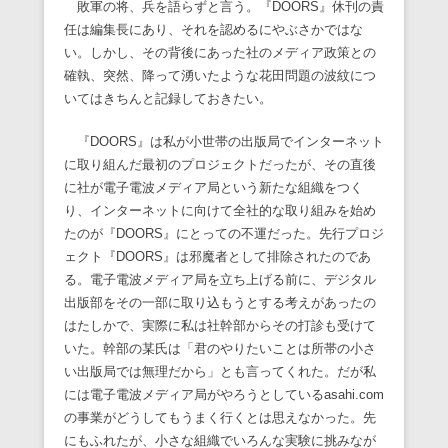
敗軍の将、兵を語らずと言う。『DOORS』休刊の責
任は編集長にあり、それを認めるにやぶさかではな
い。しかし、その背後にあった社のメディア政策との
確執、突然、降って湧いたような花田問題の波紋につ
いてはきちんと記録しておきたい。
『DOORS』は私が小世帯の出版局でインターネット
に取り組んだ最初のプロジェクトだったが、その直後
に社が電子電波メディア局という新たな組織をつく
り、インターネットに向けて全社的な取り組みを始め
たのが『DOORS』にとっての不運だった。先行プロジ
ェクト『DOORS』は邪魔者として排除されたのであ
る。電子電波メディア局を立ち上げる前に、デジタル
出版部をその一部に取り込もうとする考えがあったの
はたしかで、実際に私は社幹部からその打診も受けて
いた。幹部の某氏は「君のやりたいことは所帯の小さ
い出版局では無理だから」とも言ってくれた。だが私
には電子電波メディア局がやろうとしているasahi.com
の事業がどうしてもうまく行くとは思えなかった。先
にもふれたが、小さな組織でいろんな実験に挑みなが