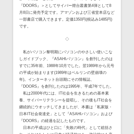
『DOORS』＞としてサイバー燈台叢書第4弾として8
月8日に発売予定です。アマゾンおよび三省堂本店など
一部書店で購入できます。定価1350円(税込み1485円)
です。
◇
私がパソコン黎明期にパソコンのやさしい使いこな
しガイドブック、『ASAHIパソコン』を創刊したのは
すでに35年前、1988年10月でした。翌1989年から元号
の平成が始まります(1989年はベルリンの壁崩壊の
年)。インターネット台頭期にその情報誌、
『DOORS』を創刊したのは1995年、平成7年でした。
私は2000年代には、IT社会を生きるための基本素
養、サイバーリテラシーを提唱し、その後もIT社会を
継続的にウオッチしてきましたが、本書は「私家版・
日本IT社会発達史」として『ASAHIパソコン』および
『DOORS』の経過を記したものです。
日本の平成はひと口に「失敗の時代」として総括さ