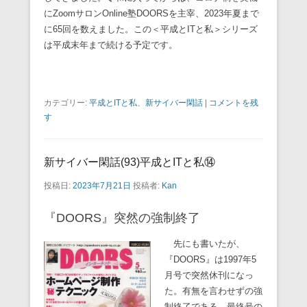
にZoomサロンOnline塾DOORSを主宰、2023年夏まで
に65回を数えました。この＜平成とITと私＞シリーズ
は平成末年まで続ける予定です。
カテゴリー:
平成とITと私
、
新サイバー閑話
|
コメントを残
す
新サイバー閑話(93)平成とITと私⑭
投稿日:
2023年7月21日
投稿者:
Kan
『DOORS』突然の強制終了
先にも書いたが、
『DOORS』は1997年5
月号で突然休刊になっ
た。有無を言わせずの強
制終了である。最終号の