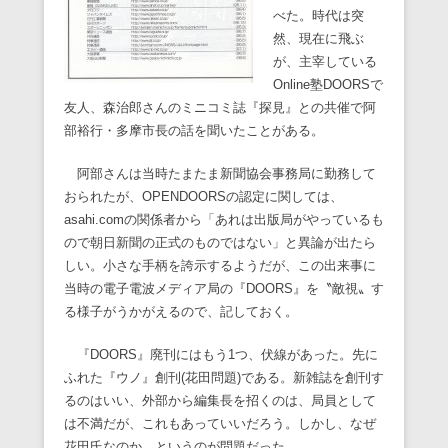
べた。時代は突
然、現在に飛ぶ
が、主宰している
Online塾DOORSで
友人、森治郎さんのミニコミ誌『探見』との共催で阿
部裕行・多摩市長の話を聞いたことがある。
阿部さんは当時たまたま新聞協会事務局に勤務して
おられたが、OPENDOORSの認定に関しては、
asahi.comの関係者から「あれは出版局がやっているも
ので朝日新聞の正式のものではない」と異論が出たら
しい。小さな手柄を誇示するようだが、この出来事に
当時の電子電波メディア局の『DOORS』を〝敵視〟す
る様子がうかがえるので、記しておく。
『DOORS』廃刊にはもう1つ、伏線があった。先に
ふれた『ウノ』創刊(花田問題)である。新雑誌を創刊す
るのはいい、外部から編集長を招くのは、局員として
は不満だが、これもあっていいだろう。しかし、なぜ
花田氏なのか、というのが問題だった。