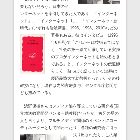
要もないだろう。日本のイ
ンターネットを牽引してきた人であり、『インターネ
ット』、『インターネットⅡ』、『インターネット新
時代』(いずれも岩波新書、1995、1998、2010)などの
著書もある。彼はインタビュー(1996
年6月号)で「これからは技術者ではな
く、社会の第一線で活躍している実務
のプロがインターネットを始めるとき
である」と、インターネットの伝道師
らしく、熱っぽく語っている(当時は
慶応義塾大学助教授だったが、その後
教授になり、現在は内閣官房参与、デジタル庁顧問な
ども努めている)。
浜野保樹さんはメディア論を専攻している研究者(国
立放送教育開発センター助教授)だったが、象牙の塔の
人と言うより、マルチメディア関係のイベントにコー
ディネーターとして関わったり、各種の研究会に引っ
張り出
されたり、この業