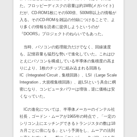
た。フロッピーディスクの容量は約1MB(メガバイト)
だが、CD-ROM1枚にその500倍、500MB以上の情報が
入る。そのCD-ROMを雑誌の付録につけることで、よ
り多くの情報を読者に提供しようというのが
『DOORS』プロジェクトのねらいでもあった。
当時、パソコンの処理能力だけでなく、回線速度
も、記憶容量も猛烈な勢いで進化していた。これはひ
とえにパソコンを構成している半導体の集積度の高ま
りにより、1枚のチップに組み込まれる回路も
IC（Integrated Circuit，集積回路）、LSI（Large Scale
Integration，大規模集積回路）、超LSIという具合に稠
密になり、コンピュータパワーは増強，逆に価格は安
くなっていた。
ICの進化については、半導体メーカーのインテル社
社長，ゴードン・ムーアが1965年の時点で，「一定の
シリコン上にエッチングできるトランジスタの数は18
カ月ごとに倍になる」という予測をし、ムーアの法則