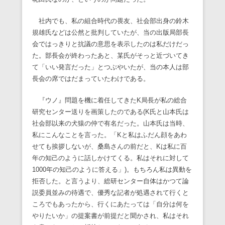
社内でも、私の組合時代の畏友、社会部出身の鈴木
規雄氏などは公然と批判していたが、当の出版局部長
会ではっきりと抗議の意思を表示したのは私だけだっ
た。部長会が終わったあと、某氏がそっと近づいてき
て「いい発言だった」とつぶやいたが、当の本人は部
長会の席ではだまっていたわけである。
『ウノ』問題を機に着任してきたK局長が私の総合
研究センター送りを画策したのである(K氏と山本氏は
社会部以来の犬猿の仲で有名だった。山本氏は当時、
私にこんなことを言った。「Kと私はふだん顔をあわ
せても挨拶しないが、桑島さんの前だと、Kは私に百
年の知己のように話しかけてくる。私はそれに対して
1000年の知己のように答える」)。もちろん私は異動を
拒否した。と言うより、総研センター自体はかつて論
説委員並みの待遇で、優秀な記者が処遇されて行くと
ころでもあったから、行くにあたっては「自分は何を
やりたいか」の提案書が前提だと聞かされ、私はそれ