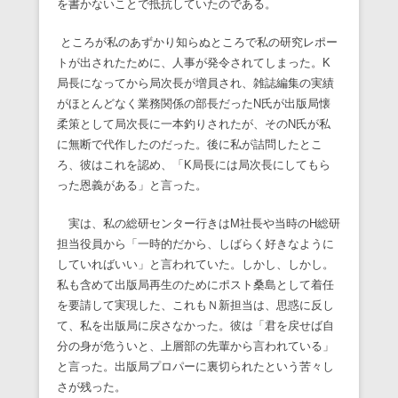
を書かないことで抵抗していたのである。
ところが私のあずかり知らぬところで私の研究レポー
トが出されたために、人事が発令されてしまった。K
局長になってから局次長が増員され、雑誌編集の実績
がほとんどなく業務関係の部長だったN氏が出版局懐
柔策として局次長に一本釣りされたが、そのN氏が私
に無断で代作したのだった。後に私が詰問したとこ
ろ、彼はこれを認め、「K局長には局次長にしてもら
った恩義がある」と言った。
実は、私の総研センター行きはM社長や当時のH総研
担当役員から「一時的だから、しばらく好きなように
していればいい」と言われていた。しかし、しかし。
私も含めて出版局再生のためにポスト桑島として着任
を要請して実現した、これもＮ新担当は、思惑に反し
て、私を出版局に戻さなかった。彼は「君を戻せば自
分の身が危ういと、上層部の先輩から言われている」
と言った。出版局プロパーに裏切られたという苦々し
さが残った。