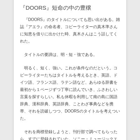
『DOORS』短命の中の豊穣
『DOORS』のタイトルについても思い出がある。雑
誌『アエラ』の命名者、コピーライターの真木準さん
に知恵を借りに出かけた時、真木さんはこう話してく
れた。
タイトルの要諦は、明・短・強である。
明るく、短く、強い。これが条件なのだという。コ
ピーライターたちはタイトルを考えるとき、英語、ド
イツ語、フランス語、ラテン語など、あらゆる辞書を
最初から１ページずつ丁寧に読んでいき、ふさわしい
言葉を探すらしい。私も休暇を利用して南の島に国語
辞典、漢和辞典、英語辞典、ことわざ事典などを携
帯、それを読破しつつ、DOORSのタイトルを考えつい
た。
それを商標登録しようと、刊行部で調べてもらった
ら、すでに登録されていた。ソニー・ミュージックエ