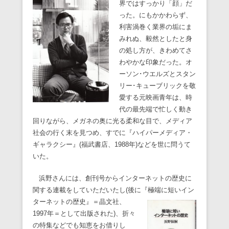
界ではすっかり「顔」だ
った。にもかかわらず、
利害渦巻く業界の垢にま
みれぬ、毅然としたと身
の処し方が、きわめてさ
わやかな印象だった。オ
ーソン･ウエルズとスタン
リー･キューブリックを敬
愛する元映画青年は、時
代の最先端で忙しく動き
回りながら、メガネの奥に光る柔和な目で、メディア
社会の行く末を見つめ、すでに『ハイパーメディア・
ギャラクシー』(福武書店、1988年)などを世に問うて
いた。
浜野さんには、創刊号からインターネットの歴史に
関する連載をしていただいたし(後に『極端に短いイン
ターネットの歴
史』＝晶文社、
1997年＝として出版された)、折々
の特集などでも知恵をお借りし