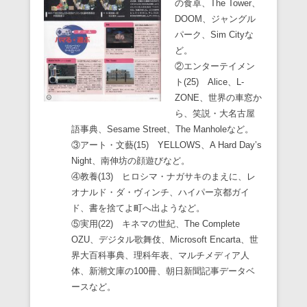
の食卓、The Tower、
DOOM、ジャングル
パーク、Sim Cityな
ど。
②エンターテイメン
ト(25) Alice、L-
ZONE、世界の車窓か
ら、笑説・大名古屋
語事典、Sesame Street、The Manholeなど。
③アート・文藝(15) YELLOWS、A Hard Day’s
Night、南伸坊の顔遊びなど。
④教養(13) ヒロシマ・ナガサキのまえに、レ
オナルド・ダ・ヴィンチ、ハイパー京都ガイ
ド、書を捨てよ町へ出ようなど。
⑤実用(22) キネマの世紀、The Complete
OZU、デジタル歌舞伎、Microsoft Encarta、世
界大百科事典、理科年表、マルチメディア人
体、新潮文庫の100冊、朝日新聞記事データベ
ースなど。