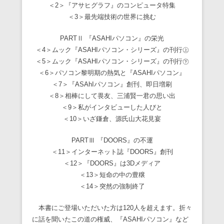
＜2＞『アサヒグラフ』のコンピュータ特集
＜3＞最先端技術の世界に挑む
PARTⅡ 『ASAHIパソコン』の栄光
＜4＞ムック『ASAHIパソコン・シリーズ』の刊行㊤
＜5＞ムック『ASAHIパソコン・シリーズ』の刊行㊦
＜6＞パソコン黎明期の熱気と『ASAHIパソコン』
＜7＞『ASAhIパソコン』創刊、即日増刷
＜8＞相棒にして畏友、三浦賢一君の思い出
＜9＞私がインタビューした人びと
＜10＞いざ鎌倉、源氏山大花見宴
PARTⅢ 『DOORS』の不運
＜11＞インターネット誌『DOORS』創刊
＜12＞『DOORS』は3Dメディア
＜13＞短命の中の豊穣
＜14＞突然の強制終了
本書にご登場いただいた方は120人を超えます。折々
に話を聞いたこの道の権威、『ASAHIパソコン』など