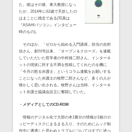
た。彼はその後、東大教授になっ
たが、2014年に62歳で夭折したの
はまことに残念である(写真は
『ASAHIパソコン』インタビュー
時のもの)。
そのほか、「ゼロから始める入門講座」担当の吉村
信さん、創刊号以来、「オープン＆クローズ」を連載
していただいた哲学者の中村雄二郎さん、インターネ
ットの現状に対する不満を投稿してくれたのを機に
「今月の怒る弁護士」というコラム連載をお願いする
ことになった弁護士の牧野二郎さんなど、多くの人が
懐かしく思い出される。牧野さんは当時、インターネ
ット弁護士協議会設立に奮闘していた。
・メディアとしてのCD-ROM
情報のデジタル化で大部の本1冊分の情報が1枚のロ
ッピーディスクにまるまる入り、そのためにムック制
作中に遭遇した思わぬトラブルについてはすでに述べ