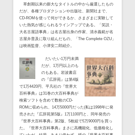
草創期以来の膨大なタイトルの中から厳選したもの
だが、各種プロダクションや出版社、新聞社まで、
CD-ROMを使って何ができるか、さまざまに実験して
いた熱気が感じられるラインアップである。「笑説・
大名古屋語事典」は名古屋出身の作家、清水義範が名
古屋弁普及に取り組んだもの、「The Complete OZU」
は映画監督、小津安二郎紹介。
だいたい1万円未満
だが、1万円以上のも
のもある。岩波書店
の『広辞苑』は第4版
で1万4420円、平凡社の『世界大
百科事典』は31巻の大百科事典が
検索ソフトを含めて数枚のCD-
ROMに収められ、14万5000円だった(私は1998年に発
売された『広辞苑第5版』1万1100円と、同年発売の
『世界大百科事典』第2版、5枚組で5万9000円を買っ
た。『世界大百科事典』まさに高機能化、低価格化し
ていたが、結局、あまり使わず、紙の『世界大百科事