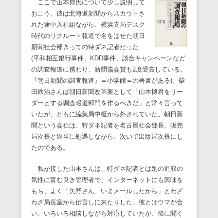
ここで山本博氏について少し説明して
おこう。彼は北海道新聞からスカウトさ
れた途中入社組ながら、横浜支局デスク
時代のリクルート報道で名をはせた朝日
新聞社会部きっての特ダネ記者だった
(平和相互銀行事件、KDD事件、談合キャンペーンなど
の調査報道に携わり、新聞協会賞も2度受賞している。
『朝日新聞の調査報道』＝小学館＝の著書がある)。柴
田鉄治さんは朝日新聞改革案として「山本博君をリー
ダーとする調査報道部門を作るべきだ」と常々言って
いたが、ともに編集局中枢から外されていた。朝日新
聞という会社は、特ダネ記者を名古屋社会部長、販売
局次長と適当に処遇しながら、次いで出版局次長にし
たのである。
私が接した山本さんは、特ダネ記者とは別の進取の
気性に富む良き管理者で、インターネットにも興味を
もち、よく「矢野さん、いまメールしたから」とわざ
わざ局長室から伝言しに来たりした。彼とはウマが合
い、いろいろ相談しながら対応していたが、後に聞く