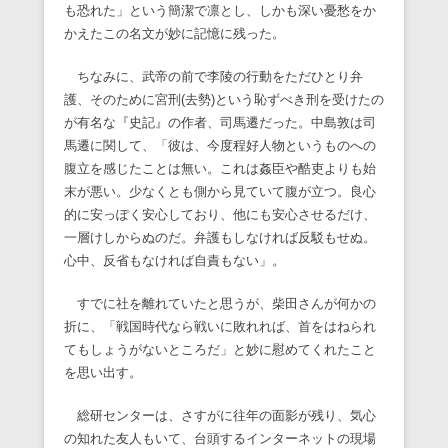
も恐れた」という簡潔で凛とし、しかも深い憂愁をか
かえたこの名文が妙に記憶に残った。
ちなみに、武帝の前で李陵の行動をただひとり弁
護、そのために宮刑(去勢)という恥ずべき刑を受けたの
が有名な『史記』の作者、司馬遷だった。中島敦は司
馬遷に関して、「彼は、今度程好人物というものへの
腹立を感じたことは無い。これは姦臣や酷吏よりも始
末が悪い。少なくとも側から見ていて腹が立つ。良心
的に安っぽく安心しており、他にも安心させるだけ、
一層けしからぬのだ。弁護もしなければ反駁もせぬ。
心中、反省もなければ自責もない」。
すでに社を離れていたと思うが、柴田さんが何かの
折に、「戦国時代なら戦いに敗れれば、首をはねられ
てもしょうがないところだ」と妙に慰めてくれたこと
を思い出す。
総研センターは、さすがに往年の面影が残り、気心
の知れた友人もいて、台頭するインターネットの現場