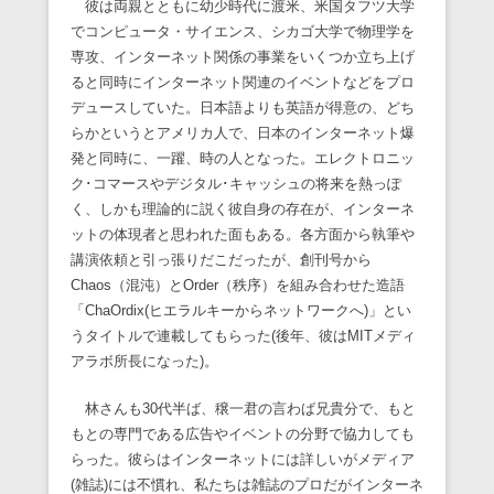
彼は両親とともに幼少時代に渡米、米国タフツ大学
でコンピュータ・サイエンス、シカゴ大学で物理学を
専攻、インターネット関係の事業をいくつか立ち上げ
ると同時にインターネット関連のイベントなどをプロ
デュースしていた。日本語よりも英語が得意の、どち
らかというとアメリカ人で、日本のインターネット爆
発と同時に、一躍、時の人となった。エレクトロニッ
ク･コマースやデジタル･キャッシュの将来を熱っぽ
く、しかも理論的に説く彼自身の存在が、インターネ
ットの体現者と思われた面もある。各方面から執筆や
講演依頼と引っ張りだこだったが、創刊号から
Chaos（混沌）とOrder（秩序）を組み合わせた造語
「ChaOrdix(ヒエラルキーからネットワークへ)」とい
うタイトルで連載してもらった(後年、彼はMITメディ
アラボ所長になった)。
林さんも30代半ば、穣一君の言わば兄貴分で、もと
もとの専門である広告やイベントの分野で協力しても
らった。彼らはインターネットには詳しいがメディア
(雑誌)には不慣れ、私たちは雑誌のプロだがインターネ