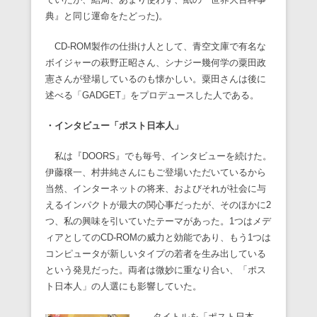
典』と同じ運命をたどった)。
CD-ROM製作の仕掛け人として、青空文庫で有名な
ボイジャーの萩野正昭さん、シナジー幾何学の粟田政
憲さんが登場しているのも懐かしい。粟田さんは後に
述べる「GADGET」をプロデュースした人である。
・インタビュー「ポスト日本人」
私は『DOORS』でも毎号、インタビューを続けた。
伊藤穣一、村井純さんにもご登場いただいているから
当然、インターネットの将来、およびそれが社会に与
えるインパクトが最大の関心事だったが、そのほかに2
つ、私の興味を引いていたテーマがあった。1つはメデ
ィアとしてのCD-ROMの威力と効能であり、もう1つは
コンピュータが新しいタイプの若者を生み出している
という発見だった。両者は微妙に重なり合い、「ポス
ト日本人」の人選にも影響していた。
タイトルを「ポスト日本