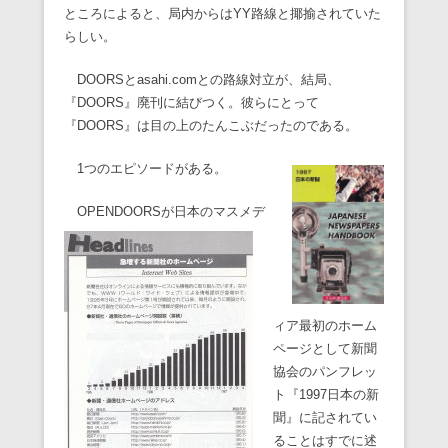
ところによると、局内からはYY路線と揶揄されていた
らしい。
DOORSとasahi.comとの路線対立が、結局、
『DOORS』廃刊に結びつく。彼らにとって
『DOORS』は目の上のたんこぶだったのである。
1つのエピソードがある。
OPENDOORSが日本のマスメデ
ィア最初のホーム
ページとして新聞
協会のパンフレッ
ト『1997日本の新
聞』に記されてい
ることはすでに述