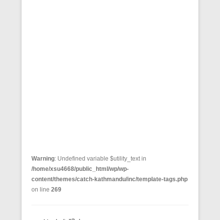
Warning
: Undefined variable $utility_text in
/home/xsu4668/public_html/wp/wp-
content/themes/catch-kathmandu/inc/template-tags.php
on line
269