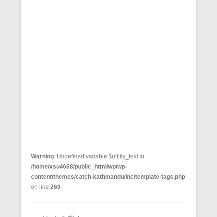
Warning
: Undefined variable $utility_text in
/home/xsu4668/public_html/wp/wp-
content/themes/catch-kathmandu/inc/template-tags.php
on line
269