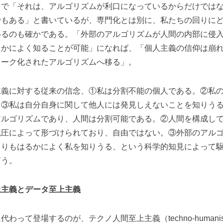
とで「それは、アルゴリズムが利口になっているからだけでは
でもある」と書いているが、専門化とは別に、私たちの回りに
いるのも確かである。「外部のアルゴリズムが人間の内部に侵
るかによく知ることが可能」になれば、「個人主義の信仰は崩
ワーク化されたアルゴリズムへ移る」。
義に対する従来の信念、①私は分割不能の個人である。②私の
。③私は自分自身に関して他人には発見しえないことを知りう
アルゴリズムであり、人間は分割可能である。②人間を構成し
境圧によって形づけられており、自由ではない。③外部のアル
よりもはるかによく私を知りうる、という科学的知見によって
言う。
上主義とデータ至上主義
わって登場するのが、テクノ人間至上主義（techno-human