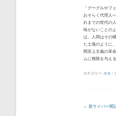
「グーグルやフ
おそらく代理人
れまでの世代の
味がないことの
は、人間はその
た土塊のように、
間至上主義の革
ムに権限を与え
カテゴリー:
ホモ・
投稿ナビゲーシ
←
新サイバー閑話(