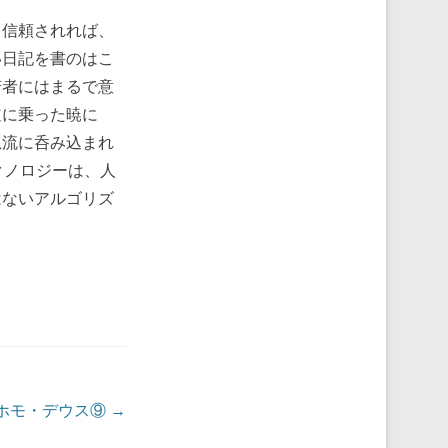
て信頼されれば、
い日記を書のはこ
若者にはまるで意
道に乗った暁に
急流に呑み込まれ
クノロジーは、人
はないアルゴリズ
) ホモ・デウス⑨
→