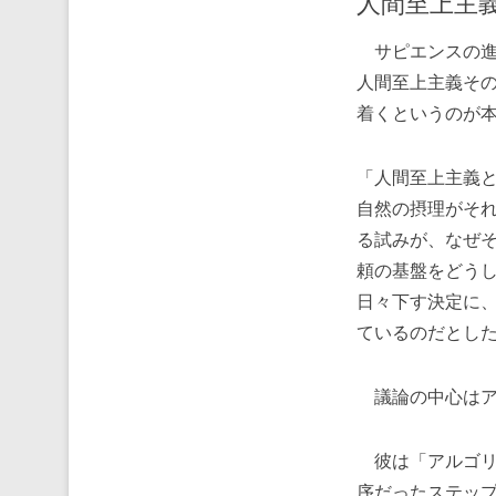
人間至上主
サピエンスの進化
人間至上主義そ
着くというのが
「人間至上主義
自然の摂理がそ
る試みが、なぜ
頼の基盤をどう
日々下す決定に
ているのだとし
議論の中心はア
彼は「アルゴリ
序だったステッ