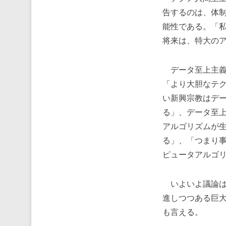
告するのは、体制
能性である。「
将来は、特大の
データ至上主義
「より大胆なテ
い新興宗教はデ
る」、データ至
アルゴリズムが
る」、「つまり
ピュータアルゴ
いよいよ議論は
進しつつある巨
も言える。