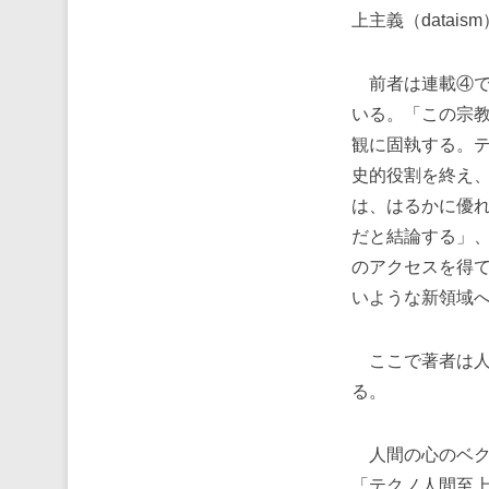
上主義（datais
前者は連載④で
いる。「この宗
観に固執する。
史的役割を終え
は、はるかに優
だと結論する」
のアクセスを得
いような新領域
ここで著者は人
る。
人間の心のベク
「テクノ人間至