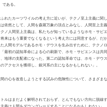
m）である。
ふれたカーツワイルの考え方に近いが、テクノ至上主義に関し
教は依然として、人間を森羅万象の頂点とみなし、人間至上主
テクノ人間至上主義は、私たちが知っているようなホモ・サピ
、将来はもう重要でなくなるという考え方には同意するが、だ
れた人間モデルであるホモ・デウスを生み出すために、テクノ
、「最初の認知革命による心の刷新で、ホモ・サピエンスは共
て、地球の支配者になった。第二の認知革命では、ホモ・デウ
へのアクセスを獲得し、銀河系の主になるかもしれない」。
間の心を改造しようとする試みの危険性について、さまざまな
トルはまだよく解明されておらず、とんでもない方向に脱線す
上主義は人間をダウングレードすることになるかもしれない」