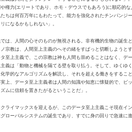
や権力(エリートであり、ホモ・デウスでもあろう)に順応的な
私たちは何百万年にもわたって、能力を強化されたチンパンジ
アリになるかもしれない」。
では、人間の心そのものが無視される。非有機的生物の誕生と
クノ宗教は、人間至上主義のへその緒をすぱっと切断しようと
ータ至上主義で、この宗教は神も人間も崇めることはなく、デ
上主義は「動物と機械を隔てる壁を取り払う。そして、ゆくゆ
生化学的なアルゴリズムを解読し、それを超える働きをするこ
事実上、データ至上主義者は人間の知識や知恵に懐疑的で、ビ
リズムに信頼を置きたがるということだ」。
クライマックスを迎えるが、このデータ至上主義こそ現在イン
大グローバルシステムの誕生であり、すでに身の回りで急速に