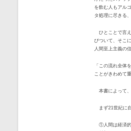
を飲む人もアル
タ処理に尽きる
ひとことで言え
びついて、そこ
人間至上主義の
「この流れ全体
ことがきわめて
本書によって、
まず21世紀に
①人間は経済的