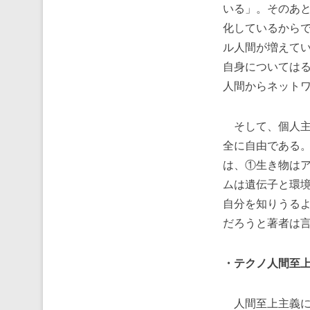
いる」。そのあ
化しているから
ル人間が増えて
自身については
人間からネット
そして、個人主
全に自由である
は、①生き物は
ムは遺伝子と環
自分を知りうる
だろうと著者は
・テクノ人間至
人間至上主義に代