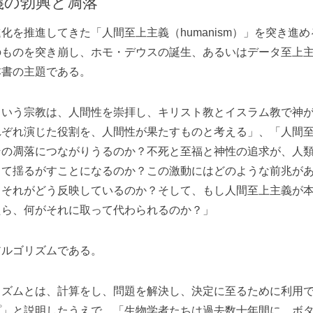
義の勃興と凋落
を推進してきた「人間至上主義（humanism）」を突き進
のものを突き崩し、ホモ・デウスの誕生、あるいはデータ至上
本書の主題である。
という宗教は、人間性を崇拝し、キリスト教とイスラム教で神
れぞれ演じた役割を、人間性が果たすものと考える」、「人間
その凋落につながりうるのか？不死と至福と神性の追求が、人
して揺るがすことになるのか？この激動にはどのような前兆が
、それがどう反映しているのか？そして、もし人間至上主義が
たら、何がそれに取って代わられるのか？」
ルゴリズムである。
ズムとは、計算をし、問題を解決し、決定に至るために利用で
プ」と説明したうえで、「生物学者たちは過去数十年間に、ボ