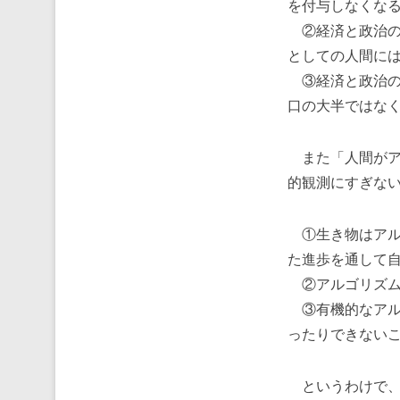
を付与しなくな
②経済と政治の
としての人間に
③経済と政治の
口の大半ではな
また「人間がア
的観測にすぎな
①生き物はアル
た進歩を通して
②アルゴリズム
③有機的なアル
ったりできない
というわけで、