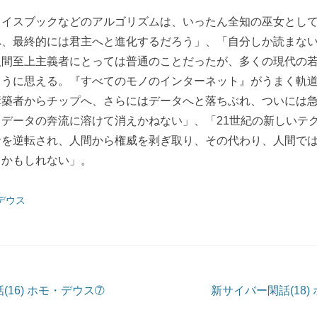
ェイスブックなどのアルゴリズムは、いったん全知の巫女とし
へ、最終的には君主へと進化するだろう」、「自分しか読まな
人間至上主義者にとっては普通のことだったが、多くの現代の
ように思える。『すべてのモノのインターネット』がうまく軌
構築者からチップへ、さらにはデータへと落ちぶれ、ついには
データの奔流に溶けて消えかねない」、「21世紀の新しいテ
命を逆転され、人間から権威を剥ぎ取り、その代わり、人間で
るかもしれない」。
デウス
ョン
16) ホモ・デウス➆
新サイバー閑話(18