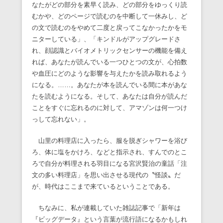
なたがどの部分を素早く読み、どの部分をゆっくり読
むかや、どのページで読むのを中断して一休みし、ど
の文で読むのをやめて二度と戻ってこなかったかをモ
ニターしている」、「キンドルがアップグレードさ
れ、顔認識とバイオメトリックセンサーの機能を備え
れば、あなたが読んでいる一つひとつの文が、心拍数
や血圧にどのような影響を与えたかを読み取れるよう
になる。……。あなたが本を読んでいる間に本があな
たを読むようになる。そして、あなたは自分が読んだ
ことをすぐに忘れるのに対して、アマゾンは何一つけ
っして忘れない」。
山里の料理店に入ったら、服を脱ぎシャワーを浴び
ろ、体に塩をかけろ、などと指示され、すんでのとこ
ろで自分が料理される羽目になる宮沢賢治の童話「注
文の多い料理店」を思い出させる現代の〝怪談〟だ
が、時代はここまで来ているということである。
ちなみに、私が連載していた雑誌記事で「新年は
『ビッグデータ』という言葉が流行語になるかもしれ