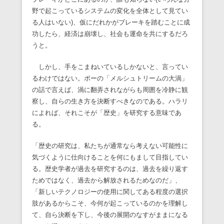
野で起こっているシステムの変化を全体として見てい
る人はいない)、仮にだれかがブレーキを踏むことに成
功したら、経済は崩壊し、社会も運命を共にするだろ
うと。
しかし、手をこまねいているしかないと、言ってい
るわけではない。ポーの「メルシュトリームの大渦」
の話で言えば、渦に翻弄されながらも周囲を冷静に観
察し、自らの生き方を決断すべきなのである。ハラリ
によれば、それこそが「歴史」を研究する意味であ
る。
「歴史の研究は、私たちが通常なら考えない可能性に
気づくように仕向けることを何にもまして目指してい
る。歴史学者が過去を研究するのは、過去を繰り返す
ためではなく、過去から解放されるためなのだ」、
「新しいテクノロジーの使用に関してある程度の選択
肢があるからこそ、今何が起こっているのかを理解し
て、自ら決断を下し、今後の展開のなすがままになる