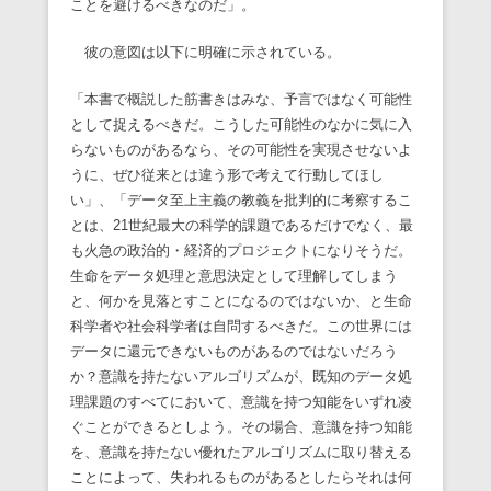
ことを避けるべきなのだ」。
彼の意図は以下に明確に示されている。
「本書で概説した筋書きはみな、予言ではなく可能性
として捉えるべきだ。こうした可能性のなかに気に入
らないものがあるなら、その可能性を実現させないよ
うに、ぜひ従来とは違う形で考えて行動してほし
い」、「データ至上主義の教義を批判的に考察するこ
とは、21世紀最大の科学的課題であるだけでなく、最
も火急の政治的・経済的プロジェクトになりそうだ。
生命をデータ処理と意思決定として理解してしまう
と、何かを見落とすことになるのではないか、と生命
科学者や社会科学者は自問するべきだ。この世界には
データに還元できないものがあるのではないだろう
か？意識を持たないアルゴリズムが、既知のデータ処
理課題のすべてにおいて、意識を持つ知能をいずれ凌
ぐことができるとしよう。その場合、意識を持つ知能
を、意識を持たない優れたアルゴリズムに取り替える
ことによって、失われるものがあるとしたらそれは何