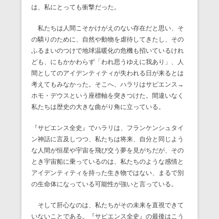
は、私にとっても衝撃だった。
私たちは人間こそかけがえのない存在だと思い、そ
の驕りのために、自然や動物を虐待してきたし、その
ふるまいのつけで地球温暖化の危機も招いているけれ
ども、にもかかわらず「われ思うゆえに我あり」、人
間としてのアイデンティティが失われる日が来るとは
考えてもみなかった。そこへ、ハラリはサピエンス→
ホモ・デウスという座標軸を突きつけた。間違いなく
私たちは歴史の大きな曲がり角に立っている。
『サピエンス全史』でハラリは、フランケンシュタイ
ン神話に言及しつつ、私たちは将来、自分と同じよう
な人間が恒星や宇宙を飛び交う夢を見がちだが、その
とき宇宙船に乗っているのは、私たちのような感情と
アイデンティティを持った生き物ではない、まるで別
の生命体になっている可能性が強いと言っている。
そして肝心なのは、私たちがその未来を直視できて
いないことである。『サピエンス全史』の最後はこう