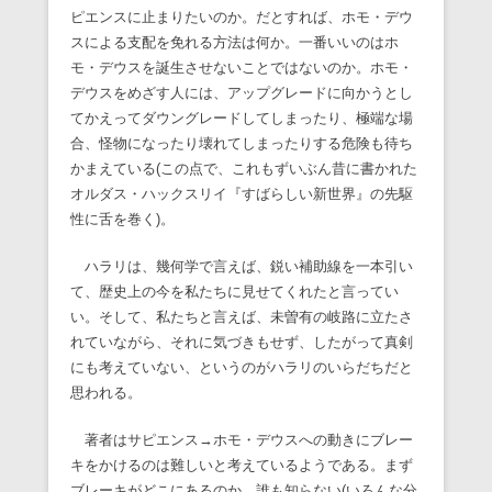
ピエンスに止まりたいのか。だとすれば、ホモ・デウ
スによる支配を免れる方法は何か。一番いいのはホ
モ・デウスを誕生させないことではないのか。ホモ・
デウスをめざす人には、アップグレードに向かうとし
てかえってダウングレードしてしまったり、極端な場
合、怪物になったり壊れてしまったりする危険も待ち
かまえている(この点で、これもずいぶん昔に書かれた
オルダス・ハックスリイ『すばらしい新世界』の先駆
性に舌を巻く)。
ハラリは、幾何学で言えば、鋭い補助線を一本引い
て、歴史上の今を私たちに見せてくれたと言ってい
い。そして、私たちと言えば、未曽有の岐路に立たさ
れていながら、それに気づきもせず、したがって真剣
にも考えていない、というのがハラリのいらだちだと
思われる。
著者はサピエンス→ホモ・デウスへの動きにブレー
キをかけるのは難しいと考えているようである。まず
ブレーキがどこにあるのか、誰も知らない(いろんな分