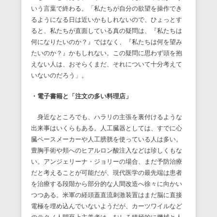
いう言葉で終わる。「私たちが自分の欲望を操作でき
るようになる日は近いかもしれないので、ひょっとす
ると、私たちが直面している真の疑問は、『私たちは
何になりたいのか？』ではなく、『私たちは何を望み
たいのか？』かもしれない。この疑問に思わず頭を抱
えない人は、おそらくまだ、それについて十分考えて
いないのだろう」。
・電子書籍と「注文の多い料理店」
身近なところでも、ハラリの主張を裏付けるような
出来事はいくらもある。人工臓器としては、すでに心
臓ペースメーカーや人工膀胱を使っている人は多い。
豊胸手術や頬へのヒアルロン酸注入などは珍しくもな
い。アンジェリーナ・ジョリーの場合、まだ予防治療
だと考えることが可能だが、現代医学の最先端は患者
を治療する段階から部分的な人間改造へ徐々に向かい
つつある。米軍の経頭蓋直流刺激装置はまだ脳に直接
電極を埋め込んでいないようだが、カーツワイルなど