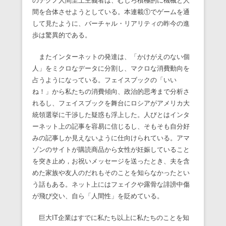
のテクノ人間至上主義者は、むしろ積極的に機械と人
間を合体させようとしている。本連載①でゲームを通
して見たように、バーチャル・リアリティの昨今の進
歩は驚異的である。
またインターネットの発達は、「かけがえのない個
人」をミクロなデータに分割し、マクロな消費動向を
占うようになっている。フェイスブックの「いい
ね！」から私たちの消費傾向、政治的思考まで分析さ
れるし、フェイスブックを舞台にロシアがアメリカ大
統領選挙に干渉した疑惑も浮上した。人びとはインタ
ーネット上の記事を容易に信じるし、そもそも自分好
みの記事しか見えないように仕向けられている。アマ
ゾンのサイトが購読商品から女性が妊娠していること
を突き止め，お祝いメッセージを送ったとき、夫を含
めた家族や友人のだれもそのことを知らなかったとい
う話もある。ネット上にはフェイクや露骨な誹謗中傷
が飛び交い、自ら「人間性」を貶めている。
巨大IT企業はすでに私たち以上に私たちのことを知