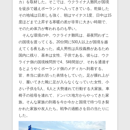
カ）を取材した。そこでは、ウクライナ人難民が国境
を徒歩で越えポーランドへ入ってきている。乾燥した
その地域は日差しも強く、朝はマイナス1度、日中は15
度ほどまで上昇する寒暖の差が非常に大きい時期で、
そのため体力が奪われるのも早い。
そんな環境の中、ウクライナ難民は、昼夜問わずこ
の国境を渡ってくる。20分間に500人以上が国境を越
えてくる夜もあった。成人男性は兵役義務があるため
国内に残り、基本は女性、子供である。彼らは、ウク
ライナ側の国境検問所で4、5時間並び、それを通過す
るとようやくポーランド側のメディカへ到着する。
皆、本当に疲れ切った表情をしていた。足が腫れ上が
り、履いてきた靴に足が入らなくなっていた女性、小
さい子供を5人、6人と大勢連れて行動する大家族。車
椅子の祖母を連れて、ドンバス地方からやってきた家
族。そんな家族の到着を今か今かと国境で待つ引き裂
かれた家族や友人たち。戦争の過酷さを目の当たりに
した。