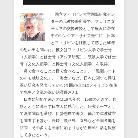
国立フィリピン大学国際研究セン
ターの元教授兼所長で、フェリス女
子大学の交換教授として横浜に滞在
中のシンシア・サヤス先生に、日本
とフィリピンを往復して感じた50年
の思い出を聞いた。彼女はフィリピン大学で学士号
（人類学）と修士号（アジア研究）、筑波大学で修士
号（文化人類学）と博士号（文化人類学）を取得、
「鼻で食べることと目で食べること」、「黒潮ルート
のイモ栽培文化」、「海女」など、日本に関する興味
深い研究も発表している(今回の担当はフィリピン在住
で先生と交流の深い鮎澤優さん)。
日本に初めて来たのは1970年代、16歳のときで、自
然とともに暮らす日本人に感心した。研究テーマとし
て漁業関係を選び、伊勢志摩で海女、仙台で津波被害
を調査するほか、長崎、淡路島、直島など全国各地を
訪問、その多くを民家に泊まりながら庶民生活を観察
してきたという。