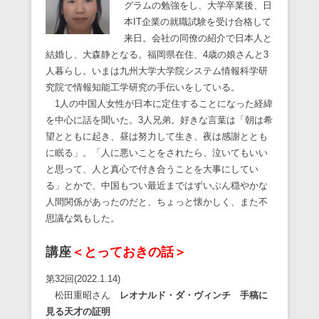
グラムの勉強をし、大学卒業後、日
本IT企業の就職試験を受け合格して
来日。会社の同僚の紹介で日本人と
結婚し、大森静となる。福岡県在住、4歳の娘さんと3
人暮らし。いまは九州大学大学院システム情報科学研
究院で情報知能工学研究の手伝いをしている。
1人の中国人女性が日本に定住することになった経緯
を中心に話を聞いた。3人兄弟。好きな言葉は「朝は希
望とともに起き、昼は努力して生き、夜は感謝ととも
に眠る」。「人に悪いことをされたら、泣いてもいい
と思って、人と真心で付き合うことを大事にしてい
る」とかで、中国もつい最近まではずいぶん穏やかな
人間関係があったのだと、ちょっと懐かしく、また不
思議な気もした。
講座
＜とっておきの話＞
第32回(2022.1.14)
松田重昭さん
レオナルド・ダ・ヴィンチ 手稿に
見る天才の証明