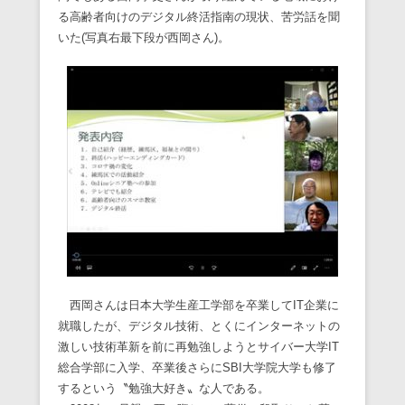
る高齢者向けのデジタル終活指南の現状、苦労話を聞
いた(写真右最下段が西岡さん)。
西岡さんは日本大学生産工学部を卒業してIT企業に
就職したが、デジタル技術、とくにインターネットの
激しい技術革新を前に再勉強しようとサイバー大学IT
総合学部に入学、卒業後さらにSBI大学院大学も修了
するという〝勉強大好き〟な人である。