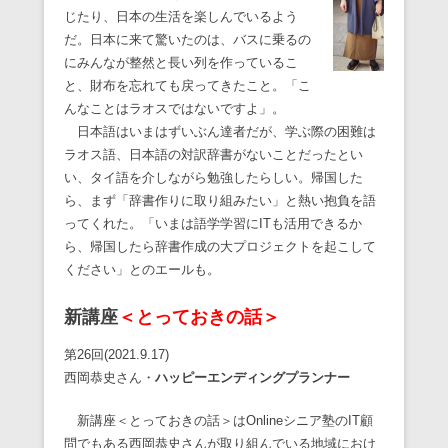
じたり、日本の生活を楽しんでいるよう
だ。日本に来て驚いたのは、バスに乗るの
にみんなが整然と長い列を作っているこ
と、財布を忘れても戻ってきたこと。「こ
んなことはラオスではないですよ」。
日本語はいまはずいぶん達者だが、学ぶ際の困難は
ラオス語、日本語の対訳辞書がないことだったとい
い、タイ語を介しながら勉強したらしい。帰国した
ら、まず「辞書作りに取り組みたい」と熱い抱負を語
ってくれた。「いまは語学学習にITも活用できるか
ら、帰国したら辞書作成の大プロジェクトを起こして
ください」とのエールも。
新講座
＜とっておきの話＞
第26回(2021.9.17)
西岡恭史さん・
ハッピーエンディングプランナー
新講座＜とっておきの話＞はOnlineシニア塾のIT顧
問でもある西岡恭史さんが取り組んでいる地域におけ