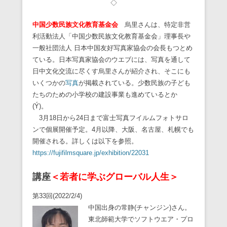
◇
中国少数民族文化教育基金会
烏里さんは、特定非営
利活動法人「中国少数民族文化教育基金会」理事長や
一般社団法人 日本中国友好写真家協会の会長もつとめ
ている。日本写真家協会のウエブには、写真を通して
日中文化交流に尽くす烏里さんが紹介され、そこにも
いくつかの
写真
が掲載されている。少数民族の子ども
たちのための小学校の建設事業も進めているとか
(Ý)。
3月18日から24日まで富士写真フイルムフォトサロ
ンで個展開催予定。4月以降、大阪、名古屋、札幌でも
開催される。詳しくは以下を参照。
https://fujifilmsquare.jp/exhibition/22031
講座
＜若者に学ぶグローバル人生＞
第33回(2022/2/4)
中国出身の常静(チャンジン)さん。
東北師範大学でソフトウエア・プロ