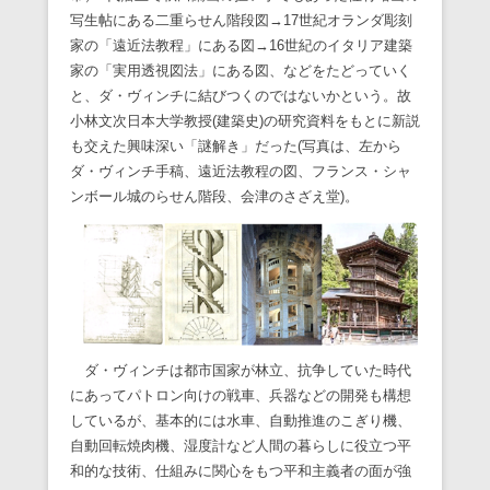
写生帖にある二重らせん階段図→17世紀オランダ彫刻
家の「遠近法教程」にある図→16世紀のイタリア建築
家の「実用透視図法」にある図、などをたどっていく
と、ダ・ヴィンチに結びつくのではないかという。故
小林文次日本大学教授(建築史)の研究資料をもとに新説
も交えた興味深い「謎解き」だった(写真は、左から
ダ・ヴィンチ手稿、遠近法教程の図、フランス・シャ
ンボール城のらせん階段、会津のさざえ堂)。
ダ・ヴィンチは都市国家が林立、抗争していた時代
にあってパトロン向けの戦車、兵器などの開発も構想
しているが、基本的には水車、自動推進のこぎり機、
自動回転焼肉機、湿度計など人間の暮らしに役立つ平
和的な技術、仕組みに関心をもつ平和主義者の面が強