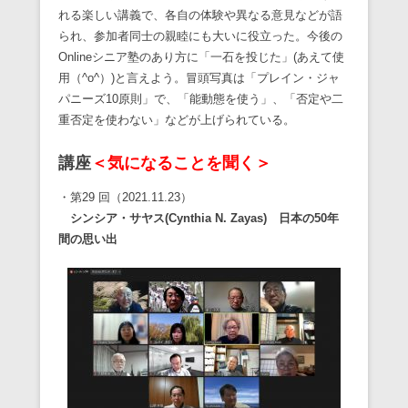
れる楽しい講義で、各自の体験や異なる意見などが語
られ、参加者同士の親睦にも大いに役立った。今後の
Onlineシニア塾のあり方に「一石を投じた」(あえて使
用（^o^）)と言えよう。冒頭写真は「プレイン・ジャ
パニーズ10原則」で、「能動態を使う」、「否定や二
重否定を使わない」などが上げられている。
講座
＜気になることを聞く＞
・第29 回（2021.11.23）
シンシア・サヤス
(Cynthia N. Zayas) 日本の50年
間の思い出