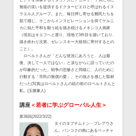
無垢の笑いを提供するドクターピエロと呼ばれるイス
ラエル人グループ。また、毎日押し寄せる難民たちを
肌で感じ、そこからインスピレーションを得てゲルニ
カに似た平和を願う絵を描き続けるメキシコ人画家
（現在はキエフへと渡り、現地で3作目を描いており、
描き終わり次第、ゼレンスキー大統領に寄付するとの
こと）。
ロベルトさんが「どんな状況にあろうと、人は最
後、決して一人ではない」と涙ながらに語っていたの
が印象的だった。戦争の悲惨さと同様に、人のために
行動する「市民の無償の愛」、その強さを感じた取材
だった(写真はロベルトさんの絵の前のロベルトさんと
私。(玉腰兼人)
講座
＜若者に学ぶグローバル人生＞
第36回(2022/3/22)
タイのタブチムトン・プレアウさ
ん。バンコクの南にあるペッチャ