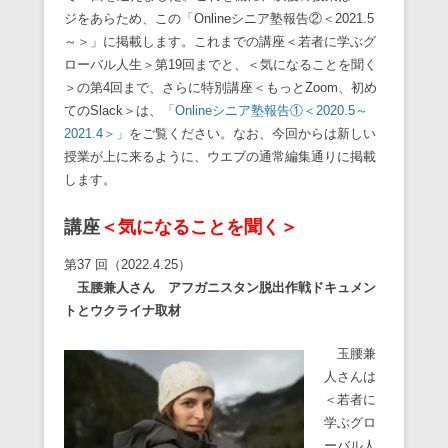
ジをあらため、この「Onlineシニア塾報告②＜2021.5
～＞」に掲載します。これまでの講座＜若者に学ぶグ
ローバル人生＞第19回までと、＜気になることを聞く
＞の第4回まで、さらに特別講座＜もっとZoom、初め
てのSlack＞は、
「Onlineシニア塾報告①＜2020.5～
2021.4＞」
をご覧ください。なお、今回からは新しい
授業が上に来るように、ウエブの通常編集通りに掲載
します。
講座
＜気になることを聞く＞
第37 回（2022.4.25）
玉腰兼人さん アフガニスタン脱出作戦ドキュメン
トとウクライナ取材
玉腰兼
人さんは
＜若者に
学ぶグロ
ーバル人