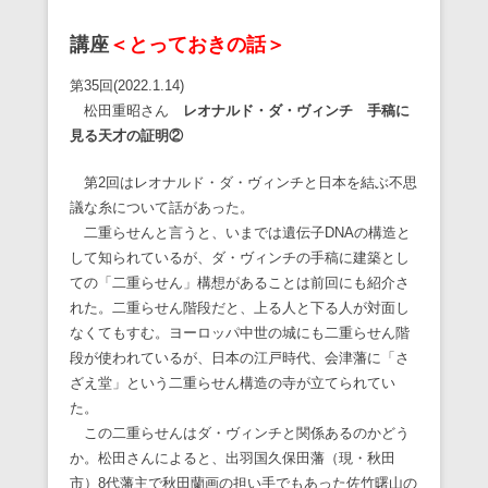
講座
＜とっておきの話＞
第35回(2022.1.14)
松田重昭さん
レオナルド・ダ・ヴィンチ 手稿に
見る天才の証明②
第2回はレオナルド・ダ・ヴィンチと日本を結ぶ不思
議な糸について話があった。
二重らせんと言うと、いまでは遺伝子DNAの構造と
して知られているが、ダ・ヴィンチの手稿に建築とし
ての「二重らせん」構想があることは前回にも紹介さ
れた。二重らせん階段だと、上る人と下る人が対面し
なくてもすむ。ヨーロッパ中世の城にも二重らせん階
段が使われているが、日本の江戸時代、会津藩に「さ
ざえ堂」という二重らせん構造の寺が立てられてい
た。
この二重らせんはダ・ヴィンチと関係あるのかどう
か。松田さんによると、出羽国久保田藩（現・秋田
市）8代藩主で秋田蘭画の担い手でもあった佐竹曙山の