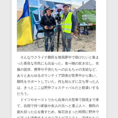
そんなウクライナ難民を無我夢中で助けたいと集ま
った善良な市民にも出会った。食べ物の炊き出し、衣
服の提供、携帯や子供たちへのおもちゃの支給など、
ありとあらゆるボランティア団体が世界中から集い、
難民をサポートしていた。何も知らずに立ち寄った人
は、きっとここは野外フェスティバルだと勘違いする
だろう。
ドイツやオーストリから自身の大型車で国境まで来
て、自国で待つ家族や友人の元へと運ぶ人々、難民の
疲れ切った心を癒すため、毎日決まった時間に野外で
ピアノを演奏するイタリア人ピアニスト、子供たちに