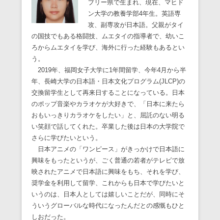
ブリー県で生まれ、現在、マヒド
ン大学の教養学部4年生。英語専
攻、副専攻が日本語。父親がタイ
の国技でもある格闘技、ムエタイの指導者で、幼いこ
ろからムエタイを学び、海外に行った経験もあるとい
う。
2019年、福岡女子大学に1年間留学、今年4月から半
年、長崎大学の日本語・日本文化プログラム(JLCP)の
交換留学生として再来日することになっている。日本
のポップ音楽やカラオケが大好きで、「日本に来たら
おもいっきりカラオケをしたい」と、屈託のない明る
い笑顔で話してくれた。卒業した後は日本の大学院で
さらに学びたいという。
日本アニメの「ワンピース」がきっかけで日本語に
興味をもったというが、ごく普通の若者がテレビで放
映されたアニメで日本語に興味をもち、それを学び、
奨学金を利用して留学、これからも日本で学びたいと
いうのは、日本人としては嬉しいことだが、同時にそ
ういうグローバルな時代になったんだとの感慨もひと
しおだった。