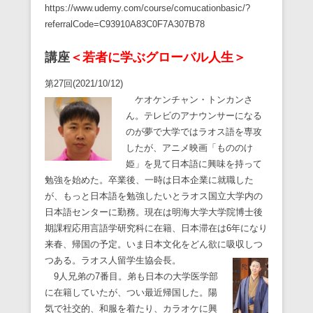
https://www.udemy.com/course/comucationbasic/?
referralCode=C93910A83C0F7A307B78
講座
＜若者に学ぶグローバル人生＞
第27回(2021/10/12)
ケオケンチャン・トンカンさ
ん。テレビのアナウンサーになる
のが夢で大学ではラオス語を専攻
したが、アニメ映画「もののけ
姫」を見て日本語に興味を持って
勉強を始めた。卒業後、一時は日本企業に就職した
が、もっと日本語を勉強したいとラオス国立大学内の
日本語センターに勤務。現在は明海大学大学院博士後
期課程応用言語学研究科に在籍、日本滞在は6年になり
来春、帰国の予定。いま日本文化をどん欲に吸収しつ
つある。ラオス人留学生協会長。
9人兄弟の7番目。弟も日本の大学医学部
に在籍していたが、つい最近帰国した。陽
気で社交的、和服を着たり、カラオケに興