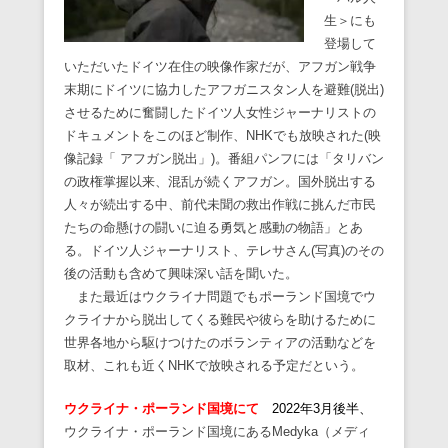
生＞にも
登場して
いただいたドイツ在住の映像作家だが、アフガン戦争
末期にドイツに協力したアフガニスタン人を避難(脱出)
させるために奮闘したドイツ人女性ジャーナリストの
ドキュメントをこのほど制作、NHKでも放映された(
映
像記録「 アフガン脱出」)。番組パンフには「
タリバン
の政権掌握以来、混乱が続くアフガン。国外脱出する
人々が続出する中、前代未聞の救出作戦に挑んだ市民
たちの命懸けの闘いに迫る勇気と感動の物語」とあ
る。ドイツ人ジャーナリスト、テレサさん(写真)のその
後の活動も含めて興味深い話を聞いた。
また最近はウクライナ問題でもポーランド国境でウ
クライナから脱出してくる難民や彼らを助けるために
世界各地から駆けつけたのボランティアの活動などを
取材、これも近くNHKで放映される予定だという。
ウクライナ・ポーランド国境にて
2022年3月後半、
ウクライナ・ポーランド国境にあるMedyka（メディ