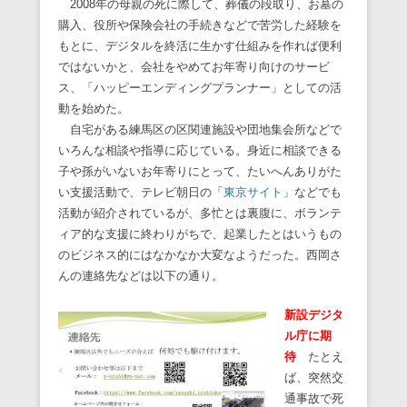
2008年の母親の死に際して、葬儀の段取り、お墓の
購入、役所や保険会社の手続きなどで苦労した経験を
もとに、デジタルを終活に生かす仕組みを作れば便利
ではないかと、会社をやめてお年寄り向けのサービ
ス、「ハッピーエンディングプランナー」としての活
動を始めた。
自宅がある練馬区の区関連施設や団地集会所などで
いろんな相談や指導に応じている。身近に相談できる
子や孫がいないお年寄りにとって、たいへんありがた
い支援活動で、テレビ朝日の「
東京サイト
」などでも
活動が紹介されているが、多忙とは裏腹に、ボランテ
ィア的な支援に終わりがちで、起業したとはいうもの
のビジネス的にはなかなか大変なようだった。西岡さ
んの連絡先などは以下の通り。
新設デジタ
ル庁に期
待
たとえ
ば、突然交
通事故で死