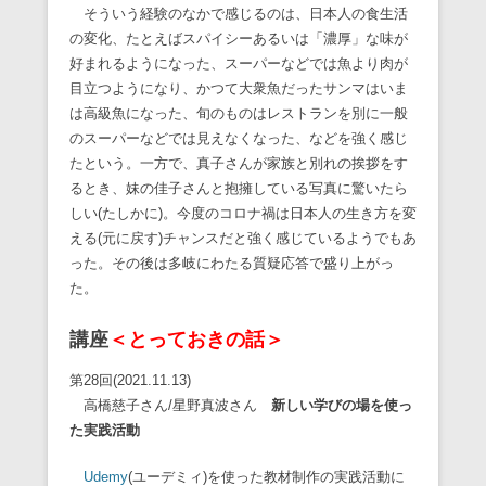
そういう経験のなかで感じるのは、日本人の食生活
の変化、たとえばスパイシーあるいは「濃厚」な味が
好まれるようになった、スーパーなどでは魚より肉が
目立つようになり、かつて大衆魚だったサンマはいま
は高級魚になった、旬のものはレストランを別に一般
のスーパーなどでは見えなくなった、などを強く感じ
たという。一方で、真子さんが家族と別れの挨拶をす
るとき、妹の佳子さんと抱擁している写真に驚いたら
しい(たしかに)。今度のコロナ禍は日本人の生き方を変
える(元に戻す)チャンスだと強く感じているようでもあ
った。その後は多岐にわたる質疑応答で盛り上がっ
た。
講座
＜とっておきの話＞
第28回(2021.11.13)
高橋慈子さん/星野真波さん
新しい学びの場を使っ
た実践活動
Udemy
(ユーデミィ)を使った教材制作の実践活動に