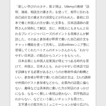
「新しい学びのカタチ」第２弾は、Udemyの教材『説
明、連絡、相談文の書き方』を使って、相手に伝わる
自己紹介文の書き方の演習などが行われた。最初に日
本で働く外国人の方が書いた文章を、日本語講師の星
野さんが添削して解説、次に、外国人にもきちんと伝
わるプレインジャパニーズのポイントを高橋さんが解
説した。そのあと参加者が即席で書いた自己紹介文を
チャット機能を使って共有し、以前onlinesシニア塾に
登場してくれたベトナムのチャンさんからも「わかり
やすい日本語」の観点からコメントをもらった。
日本企業にも外国人従業員が増えつつある時代を受
けて、外国人、日本人とも、わかりやすい日本語で話
す訓練をする必要があるというのが教材作成の動機と
いい、参加者が即席で書いた自己紹介文は、2人の講師
や外国のゲスト参加者などから、企業内の話題に偏ら
ない、趣味などは具体的に書いた方が対話のきっかけ
になる、なるべく難しい表現は使わない、四字熟語は
わからない、などという厳しいチェックを受けた。
文字通りの双方向コミュニケーションが繰り広げら