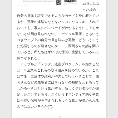
ぬ羽目にな
った場合、
自分の身元を証明できるようなカードを身に着けてい
るか、死後の連絡先などをパソコンやスマホに入れて
おいても、家人にパスワードがわかるようにしておか
ないと結局は見られない、「デジタル遺産」ともいう
べきウエブ上の自分の書き込みは死後、どういうふう
に処理するのが適当なのか――、西岡さんの話を聞い
ていると、私たちはずいぶん迂闊に生活しているのに
気づかされる。
アップルが「デジタル遺産プログラム」を始めるな
ど、IT企業もこれらの取り組みを始めているが、これ
は本来、自治体や政府が率先して行うべきことで、西
岡さんなどの先駆者にはそれなりの補助などもあって
しかるべきだという気がする。新しくデジタル庁が発
足したことでもあり、こういうボランティア的な事業
に手厚い保護がを与えられるような政治が求められる
のではないだろうか(Y)。
◇