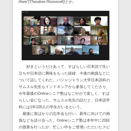
there”(Theodore Roosevelt)とか。
好きというだけあって、すばらしい日本語で生い
立ちや日本語に興味をもった経緯、今後の抱負などに
ついて話してくれた。パジャジャラン大学日本語科の
サムスル先生もインドネシアから参加してくださり、
今年最後のOnlineシニア塾はなごやかで楽しく、すば
らしい会になった。サムスル先生の話だと、日本語学
科には1年100人の学生がいるという。
最後に形ばかりの忘年会も行い、新年に向けての抱
負などを語り合った。Onlineシニア塾は本年中に20回
の授業を行ったが、忙しい中をご登壇いただいたスピ