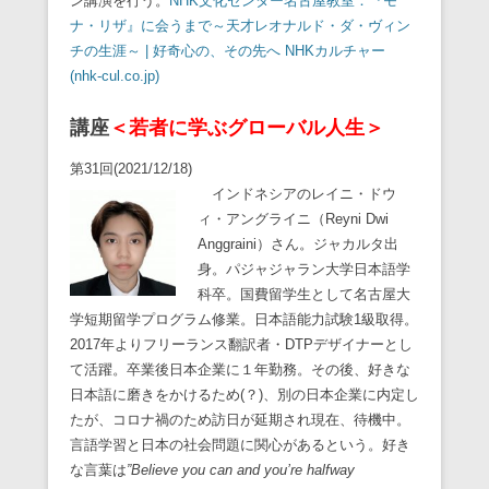
ン講演を行う。
NHK文化センター名古屋教室：『モ
ナ・リザ』に会うまで～天才レオナルド・ダ・ヴィン
チの生涯～ | 好奇心の、その先へ NHKカルチャー
(nhk-cul.co.jp)
講座
＜若者に学ぶグローバル人生＞
第31回(2021/12/18)
インドネシアのレイニ・ドウ
ィ・アングライニ（Reyni Dwi
Anggraini）さん。ジャカルタ出
身。パジャジャラン大学日本語学
科卒。国費留学生として名古屋大
学短期留学プログラム修業。日本語能力試験1級取得。
2017年よりフリーランス翻訳者・DTPデザイナーとし
て活躍。卒業後日本企業に１年勤務。その後、好きな
日本語に磨きをかけるため(？)、別の日本企業に内定し
たが、コロナ禍のため訪日が延期され現在、待機中。
言語学習と日本の社会問題に関心があるという。好き
な言葉は
”Believe you can and you’re halfway