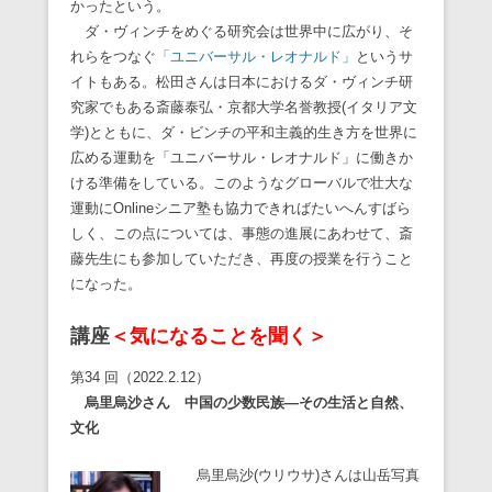
かったという。
ダ・ヴィンチをめぐる研究会は世界中に広がり、そ
れらをつなぐ
「ユニバーサル・レオナルド」
というサ
イトもある。松田さんは日本におけるダ・ヴィンチ研
究家でもある斎藤泰弘・京都大学名誉教授(イタリア文
学)とともに、ダ・ビンチの平和主義的生き方を世界に
広める運動を「ユニバーサル・レオナルド」に働きか
ける準備をしている。このようなグローバルで壮大な
運動にOnlineシニア塾も協力できればたいへんすばら
しく、この点については、事態の進展にあわせて、斎
藤先生にも参加していただき、再度の授業を行うこと
になった。
講座
＜気になることを聞く＞
第34 回（2022.2.12）
烏里烏沙さん 中国の少数民族―その生活と自然、
文化
烏里烏沙(ウリウサ)さんは山岳写真