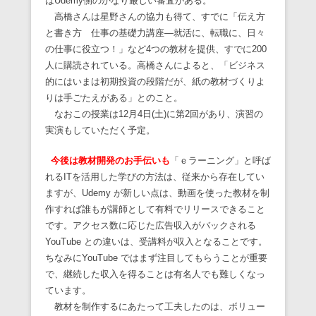
はUdemy側のかなり厳しい審査がある。
高橋さんは星野さんの協力も得て、すでに「伝え方
と書き方 仕事の基礎力講座―就活に、転職に、日々
の仕事に役立つ！」など4つの教材を提供、すでに200
人に購読されている。高橋さんによると、「ビジネス
的にはいまは初期投資の段階だが、紙の教材づくりよ
りは手ごたえがある」とのこと。
なおこの授業は12月4日(土)に第2回があり、演習の
実演もしていただく予定。
今後は教材開発のお手伝いも
「ｅラーニング」と呼ば
れるITを活用した学びの方法は、従来から存在してい
ますが、Udemy が新しい点は、動画を使った教材を制
作すれば誰もが講師として有料でリリースできること
です。アクセス数に応じた広告収入がバックされる
YouTube との違いは、受講料が収入となることです。
ちなみにYouTube ではまず注目してもらうことが重要
で、継続した収入を得ることは有名人でも難しくなっ
ています。
教材を制作するにあたって工夫したのは、ボリュー