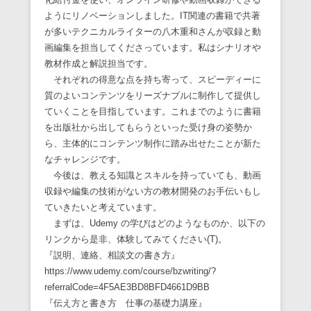
ようにリノベーションしました。IT関連の書籍で共著
が多いテクニカルライターの八木重和さんが収録と動
画編集を担当してくださっています。私はシナリオや
教材作成と解説担当です。
それぞれの得意な点を持ち寄って、スピーディーに
質のよいコンテンツをリーズナブルに制作して提供し
ていくことを目指しています。これまでのように書籍
を出版社から出してもらうといった受け身の姿勢か
ら、主体的にコンテンツ制作に踏み出せたことが新た
なチャレンジです。
今後は、教える知識とスキルを持っていても、動画
収録や編集の技術がない方の教材開発のお手伝いもし
ていきたいと考えています。
まずは、Udemy の学びはどのようなものか、以下の
リンクから是非、体験してみてください(T)。
『説明、連絡、相談文の書き方』
https://www.udemy.com/course/bzwriting/?
referralCode=4F5AE3BD8BFD4661D9BB
『伝え方と書き方 仕事の基礎力講座』