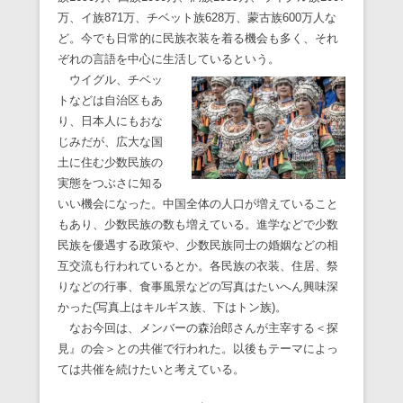
万、イ族871万、チベット族628万、蒙古族600万人な
ど。今でも日常的に民族衣装を着る機会も多く、それ
ぞれの言語を中心に生活しているという。
ウイグル、チベッ
トなどは自治区もあ
り、日本人にもおな
じみだが、広大な国
土に住む少数民族の
実態をつぶさに知る
いい機会になった。中国全体の人口が増えていること
もあり、少数民族の数も増えている。進学などで少数
民族を優遇する政策や、少数民族同士の婚姻などの相
互交流も行われているとか。各民族の衣装、住居、祭
りなどの行事、食事風景などの写真はたいへん興味深
かった(写真上はキルギス族、下はトン族)。
なお今回は、メンバーの森治郎さんが主宰する＜探
見』の会＞との共催で行われた。以後もテーマによっ
ては共催を続けたいと考えている。