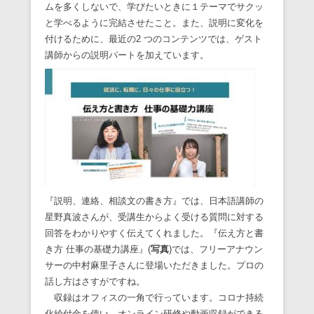
ムを多くしないで、学びたいときに１テーマでサクッ
と学べるように完結させたこと。また、説明に変化を
付けるために、最近の2 つのコンテンツでは、ゲスト
講師からの説明パートを加えています。
『説明、連絡、相談文の書き方』では、日本語講師の
星野真波さんが、受講生からよく受ける質問に対する
回答をわかりやすく伝えてくれました。『伝え方と書
き方 仕事の基礎力講座』(
写真
)では、フリーアナウン
サーの中村麻里子さんに登場いただきました。プロの
話し方はさすがですね。
収録はオフィスの一角で行っています。コロナ持続
化給付金を使い、オンライン研修や動画収録ができる