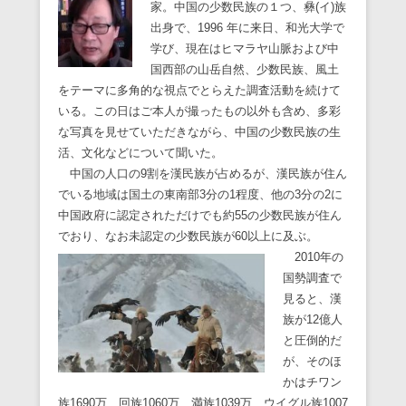
家。中国の少数民族の１つ、彝(イ)族
出身で、1996 年に来日、和光大学で
学び、現在はヒマラヤ山脈および中
国西部の山岳自然、少数民族、風土
をテーマに多角的な視点でとらえた調査活動を続けて
いる。この日はご本人が撮ったもの以外も含め、多彩
な写真を見せていただきながら、中国の少数民族の生
活、文化などについて聞いた。
中国の人口の9割を漢民族が占めるが、漢民族が住ん
でいる地域は国土の東南部3分の1程度、他の3分の2に
中国政府に認定されただけでも約55の少数民族が住ん
でおり、なお未認定の少数民族が60以上に及ぶ。
2010年の
国勢調査で
見ると、漢
族が12億人
と圧倒的だ
が、そのほ
かはチワン
族1690万、回族1060万、満族1039万、ウイグル族1007