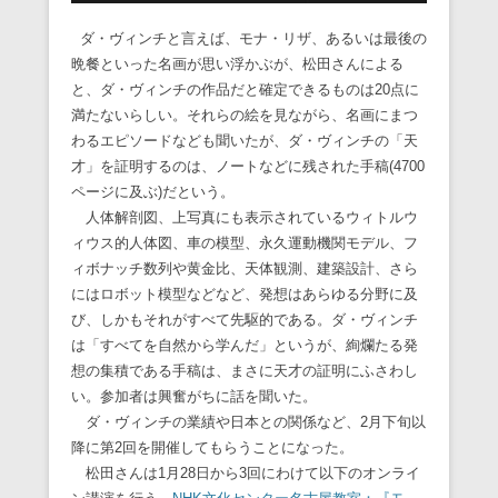
ダ・ヴィンチと言えば、モナ・リザ、あるいは最後の
晩餐といった名画が思い浮かぶが、松田さんによる
と、ダ・ヴィンチの作品だと確定できるものは20点に
満たないらしい。それらの絵を見ながら、名画にまつ
わるエピソードなども聞いたが、ダ・ヴィンチの「天
才」を証明するのは、ノートなどに残された手稿(4700
ページに及ぶ)だという。
人体解剖図、上写真にも表示されているウィトルウ
ィウス的人体図、車の模型、永久運動機関モデル、フ
ィボナッチ数列や黄金比、天体観測、建築設計、さら
にはロボット模型などなど、発想はあらゆる分野に及
び、しかもそれがすべて先駆的である。ダ・ヴィンチ
は「すべてを自然から学んだ」というが、絢爛たる発
想の集積である手稿は、まさに天才の証明にふさわし
い。参加者は興奮がちに話を聞いた。
ダ・ヴィンチの業績や日本との関係など、2月下旬以
降に第2回を開催してもらうことになった。
松田さんは1月28日から3回にわけて以下のオンライ