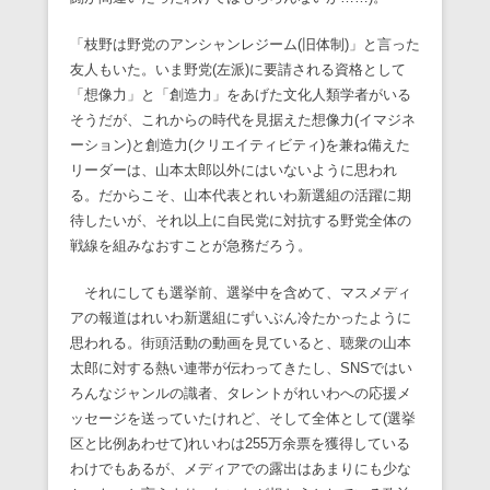
「枝野は野党のアンシャンレジーム(旧体制)」と言った
友人もいた。いま野党(左派)に要請される資格として
「想像力」と「創造力」をあげた文化人類学者がいる
そうだが、これからの時代を見据えた想像力(イマジネ
ーション)と創造力(クリエイティビティ)を兼ね備えた
リーダーは、山本太郎以外にはいないように思われ
る。だからこそ、山本代表とれいわ新選組の活躍に期
待したいが、それ以上に自民党に対抗する野党全体の
戦線を組みなおすことが急務だろう。
それにしても選挙前、選挙中を含めて、マスメディ
アの報道はれいわ新選組にずいぶん冷たかったように
思われる。街頭活動の動画を見ていると、聴衆の山本
太郎に対する熱い連帯が伝わってきたし、SNSではい
ろんなジャンルの識者、タレントがれいわへの応援メ
ッセージを送っていたけれど、そして全体として(選挙
区と比例あわせて)れいわは255万余票を獲得している
わけでもあるが、メディアでの露出はあまりにも少な