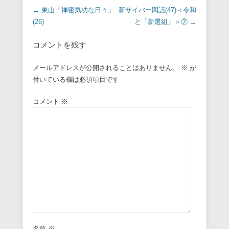
投稿ナビゲーション
←
東山「禅密気功な日々」
新サイバー閑話(47)＜令和
(26)
と「新選組」＞⑦
→
コメントを残す
メールアドレスが公開されることはありません。
※
が
付いている欄は必須項目です
コメント
※
名前
※