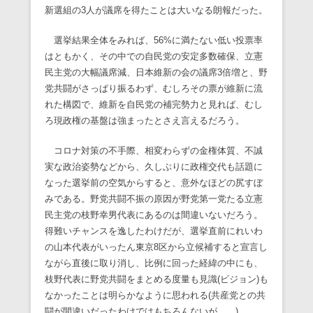
新選組の3人が議席を得たことは大いなる朗報だった。
選挙結果全体をみれば、56%に満たない低い投票率
はともかく、その中での自民党の安定多数確保、立憲
民主党の大幅議席減、日本維新の会の議席3倍増と、野
党共闘がさっぱり振るわず、むしろその票が維新に流
れた構図で、維新を自民党の補完勢力と見れば、むし
ろ現政権の基盤は強まったとさえ言えるだろう。
コロナ対策の不手際、相変わらずの金権体質、不誠
実な政治姿勢などから、久しぶりに政権交代も話題に
なった選挙前の空気からすると、意外なほどの尻すぼ
みである。野党共闘不振の原因が野党第一党たる立憲
民主党の枝野幸男代表にあるのは間違いないだろう。
得難いチャンスを逸したわけだが、選挙直前にれいわ
の山本代表がいったん東京8区から立候補すると宣言し
ながら直後に取り消し、比例に回った経緯の中にも、
枝野代表に野党共闘をまとめる度量も見識(ビジョン)も
なかったことは明らかなように思われる(共産党との共
闘が間違いだったわけではもちろんないが……)。