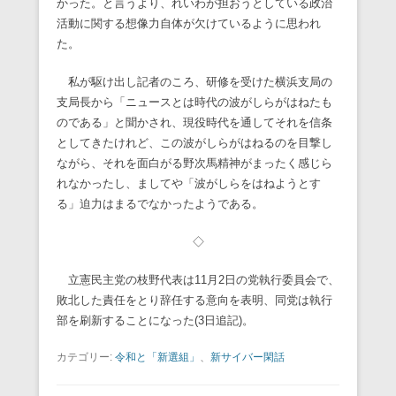
かった。と言うより、れいわが担おうとしている政治
活動に関する想像力自体が欠けているように思われ
た。
私が駆け出し記者のころ、研修を受けた横浜支局の
支局長から「ニュースとは時代の波がしらがはねたも
のである」と聞かされ、現役時代を通してそれを信条
としてきたけれど、この波がしらがはねるのを目撃し
ながら、それを面白がる野次馬精神がまったく感じら
れなかったし、ましてや「波がしらをはねようとす
る」迫力はまるでなかったようである。
◇
立憲民主党の枝野代表は11月2日の党執行委員会で、
敗北した責任をとり辞任する意向を表明、同党は執行
部を刷新することになった(3日追記)。
カテゴリー:
令和と「新選組」
、
新サイバー閑話