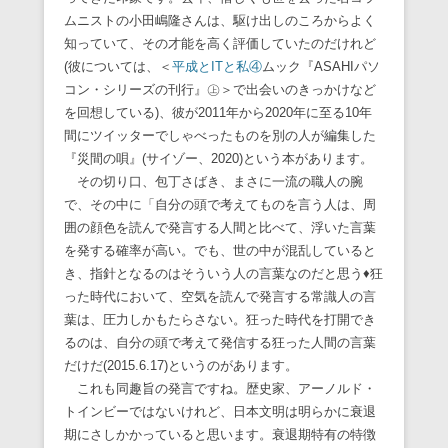
ムニストの小田嶋隆さんは、駆け出しのころからよく
知っていて、その才能を高く評価していたのだけれど
(彼については、＜
平成とITと私④
ムック『ASAHIパソ
コン・シリーズの刊行』㊤＞で出会いのきっかけなど
を回想している)、彼が2011年から2020年に至る10年
間にツイッターでしゃべったものを別の人が編集した
『災間の唄』(サイゾー、2020)という本があります。
その切り口、包丁さばき、まさに一流の職人の腕
で、その中に「自分の頭で考えてものを言う人は、周
囲の顔色を読んで発言する人間と比べて、浮いた言葉
を発する確率が高い。でも、世の中が混乱していると
き、指針となるのはそういう人の言葉なのだと思う♦狂
った時代において、空気を読んで発言する常識人の言
葉は、圧力しかもたらさない。狂った時代を打開でき
るのは、自分の頭で考えて発信する狂った人間の言葉
だけだ(2015.6.17)というのがあります。
これも同趣旨の発言ですね。歴史家、アーノルド・
トインビーではないけれど、日本文明は明らかに衰退
期にさしかかっていると思います。衰退期特有の特徴