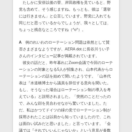
たしかに安倍以後の菅、岸田政権を見ていると、野
党も含めて、そう感じますね。もっとも、彼は「選挙
には行きません」と公言しています。野党に入れても
同じだと思っているからでしょうが、我々としては、
ちょっと残念なところですね（^o^）。
A
例のれいわのローテーション問題は依然として賛
否さまざまなようですが、AERA dot.に長谷川うい子
さんのインタビュー記事が掲載されています。
彼女の話だと、昨年暮れにZoom会議で今回のローテ
ーションの対象となる5人が招集され、山本代表からロ
ーテーションの話を始めて聞いたようです。「山本代
表は『水道橋博士から議員を辞任する意向を聞いた。
もし、そうなった場合はローテーション制の導入を考
えている』と説明されました。「突然のことだったの
で、みんな顔を見合わせながら驚いていました。た
だ、私はかつてドイツの緑の党でローテーション制が
採用されたことは以前から知っていましたので、これ
は面白い試みだと思いました」と言っています。「会
議では『それでいいんじゃないか』という意見が多数