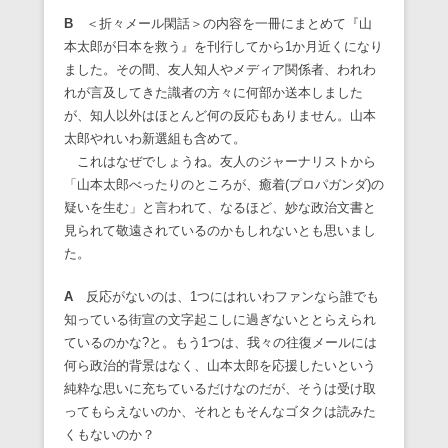
B
＜折々メール閑話＞の内容を一冊にまとめて『山
本太郎が日本を救う』を刊行してから1か月近くになり
ました。その間、友人知人やメディア関係者、われわ
れが言及してきた識者の方々に何部か送本しました
が、知人以外はほとんど何の反応もありません。山本
太郎やれいわ新選組も含めて。
これはなぜでしょうね。友人のジャーナリストから
「山本太郎べったりのところが、癒着(プロパガンダ)の
疑いを生む」と言われて、なるほど、妙な政治文書と
見られて敬遠されているのかもしれないとも思いまし
た。
A
反応がないのは、1つにはれいわファンなら誰でも
知っている街宣の文字起こしに過ぎないととらえられ
ているのかな?と。もう1つは、我々の往復メールには
何ら政治的背景はなく、山本太郎を応援したいという
純粋な思いに充ちているだけなのだが、そうは受け取
ってもらえないのか、それともそんなゴタクは読みた
くもないのか？