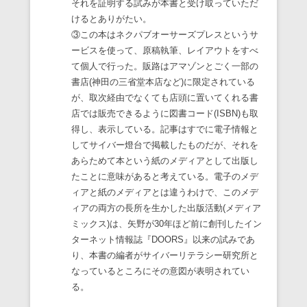
それを証明する試みが本書と受け取っていただ
けるとありがたい。
③この本はネクパブオーサーズプレスというサ
ービスを使って、原稿執筆、レイアウトをすべ
て個人で行った。販路はアマゾンとごく一部の
書店(神田の三省堂本店など)に限定されている
が、取次経由でなくても店頭に置いてくれる書
店では販売できるように図書コード(ISBN)も取
得し、表示している。記事はすでに電子情報と
してサイバー燈台で掲載したものだが、それを
あらためて本という紙のメディアとして出版し
たことに意味があると考えている。電子のメデ
ィアと紙のメディアとは違うわけで、このメデ
ィアの両方の長所を生かした出版活動(メディア
ミックス)は、矢野が30年ほど前に創刊したイン
ターネット情報誌『DOORS』以来の試みであ
り、本書の編者がサイバーリテラシー研究所と
なっているところにその意図が表明されてい
る。