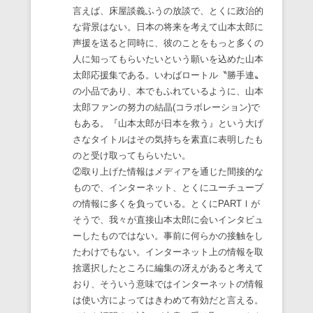
言えば、床屋談義ふうの放談で、とくに政治的
な背景はない。日本の将来を考えて山本太郎に
声援を送ると同時に、彼のことをもっと多くの
人に知ってもらいたいという願いを込めた山本
太郎応援集である。いわばロートル〝勝手連〟
の小品であり、本でもふれているように、山本
太郎ファンの努力の結晶(コラボレーション)で
もある。『山本太郎が日本を救う』という大げ
さなタイトルはその気持ちを素直に表明したも
のと受け取ってもらいたい。
②取り上げた情報はメディアを通じた間接的な
もので、インターネット、とくにユーチューブ
の情報に多くを負っている。とくにPARTⅠが
そうで、我々が直接山本太郎に会いインタビュ
ーしたものではない。事前に何らかの接触をし
たわけでもない。インターネット上の情報を取
捨選択したところに編集の冴えがあると考えて
おり、そういう意味ではインターネットの情報
は使い方によってはきわめて有効だと言える。