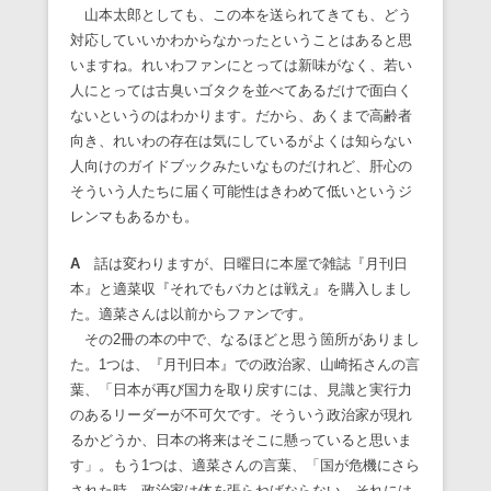
山本太郎としても、この本を送られてきても、どう
対応していいかわからなかったということはあると思
いますね。れいわファンにとっては新味がなく、若い
人にとっては古臭いゴタクを並べてあるだけで面白く
ないというのはわかります。だから、あくまで高齢者
向き、れいわの存在は気にしているがよくは知らない
人向けのガイドブックみたいなものだけれど、肝心の
そういう人たちに届く可能性はきわめて低いというジ
レンマもあるかも。
A
話は変わりますが、日曜日に本屋で雑誌『月刊日
本』と適菜収『それでもバカとは戦え』を購入しまし
た。適菜さんは以前からファンです。
その2冊の本の中で、なるほどと思う箇所がありまし
た。1つは、『月刊日本』での政治家、山崎拓さんの言
葉、「日本が再び国力を取り戻すには、見識と実行力
のあるリーダーが不可欠です。そういう政治家が現れ
るかどうか、日本の将来はそこに懸っていると思いま
す」。もう1つは、適菜さんの言葉、「国が危機にさら
された時、政治家は体を張らねばならない。それには