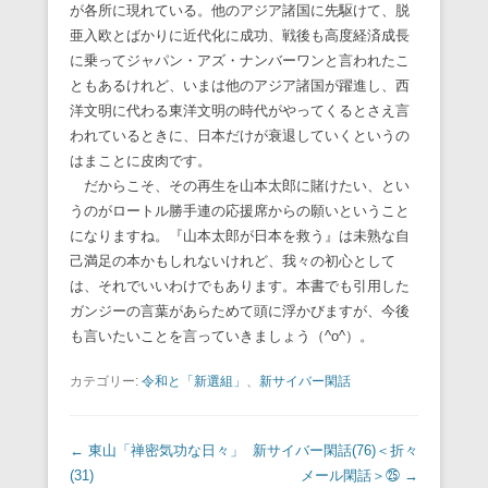
が各所に現れている。他のアジア諸国に先駆けて、脱
亜入欧とばかりに近代化に成功、戦後も高度経済成長
に乗ってジャパン・アズ・ナンバーワンと言われたこ
ともあるけれど、いまは他のアジア諸国が躍進し、西
洋文明に代わる東洋文明の時代がやってくるとさえ言
われているときに、日本だけが衰退していくというの
はまことに皮肉です。
だからこそ、その再生を山本太郎に賭けたい、とい
うのがロートル勝手連の応援席からの願いということ
になりますね。『山本太郎が日本を救う』は未熟な自
己満足の本かもしれないけれど、我々の初心として
は、それでいいわけでもあります。本書でも引用した
ガンジーの言葉があらためて頭に浮かびますが、今後
も言いたいことを言っていきましょう（^o^）。
カテゴリー:
令和と「新選組」
、
新サイバー閑話
投稿ナビゲーション
←
東山「禅密気功な日々」
新サイバー閑話(76)＜折々
(31)
メール閑話＞㉕
→