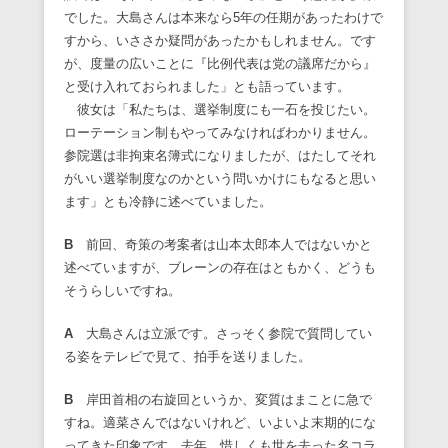
でした。大島さんは本来なら5年の任期があったわけで
すから、いささか疑問があったかもしれません。です
が、度量の広いことに『比例代表は党の議席だから』
と受け入れておられました」とも語っています。
彼女は「私たちは、選挙制度にも一石を投じたい。
ローテーション制もやってみなければわかりません。
参院選は非拘束名簿式になりましたが、はたしてそれ
がいい選挙制度なのかという問いかけにもなると思い
ます」とも冷静に述べていました。
B
前回、奇策の考案者は山本太郎本人ではないかと
述べていますが、ブレーンの存在はともかく、どうも
そうらしいですね。
A
大島さんは立派です。さっそく参院で質問してい
る姿をテレビで見て、拍手を送りました。
B
岸田首相の右旋回というか、変質はまことに急で
すね。適菜さんではないけれど、いよいよ末期的にな
ってきた印象です。去年、惜しくも世を去った名コラ