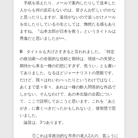
手紙を添えたり、メールで案内したりして送本した
人からも何の反応もないのは、皆さんお忙しいのかな
と思ったりしますが、返信がないので追っかけメール
を出したりしている小生としては、憮然たる感もあり
ますね。『山本太郎が日本を救う』というタイトルは
秀逸だと思いましたが‣‣‣。
B
タイトルも大げさすぎると言われました。「特定
の政治家への全面的な信頼と期待は、現状への失望と
期待から来る一種の幻想にすぎず、危うい」とも書い
てありました。なるほどジャーナリストの慧眼です。
だけど、我々はれいわべったりというわけではなく、
あくまで是々非々、あれは一種の酔人問答的な作品で
しかない。そんなわけで、あの本出版の企図につい
て、ここで説明しておこうと思います。これを「あと
がき」に書くべきだったかもしれないと、後智慧で思
いました。
論旨は、3つあります。
①これは非政治的な市井の老人2人の、昔ふうに