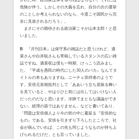
危険が伴う。しかしその大義を忘れ、自分の次の選挙
のことしか考えられないのなら、今度こそ国民から完
全に見放されるだろう」。
まさにその期待される政治家こそが山本太郎！と思
いました。
B
『月刊日本』は保守系の雑誌だと思うけれど、適
菜さんや白井聡さんも寄稿しているスタンスの広い雑
誌ですね。適菜収は僕も一時期、けっこう読みまし
た。『平成を愚民の時代にした30人のバカ』なんてタ
イトルの本もありますね。ニーチェ崇拝者のようで
す。安倍元首相批判として「ああいう立ち居振る舞い
を見ていると、やはりひと前には出してはいけない人
だったのだなと思います。冷静でまともな議論ができ
ない。総理の器ではありません」などと書いてあり、
「問題は安倍個人より今の世の中に蔓延る『安倍的な
もの』である。安倍を引きずり下ろしたところで、社
会が病んでいれば、この先も同じようなものが持ち上
げられるだけだ」とも言っていました。