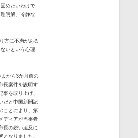
を固めたいわけで
論理明解、冷静な
り方に不満がある
らないという心理
まから3か月前の
市長案件を説明す
記事を取り上げ、
いだと中国新聞記
のことにより、第
メディアが当事者
市長の鋭い追及に
態となりました。