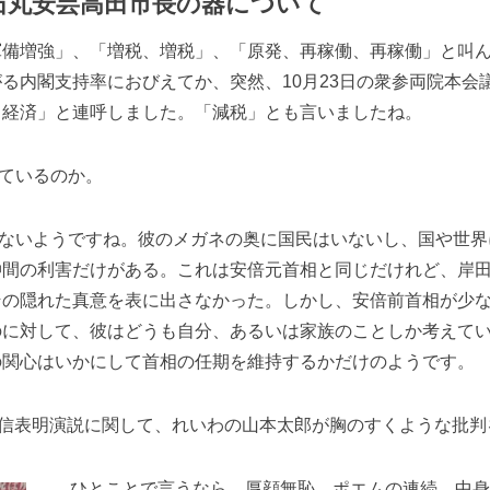
石丸安芸高田市長の器について
軍備増強」、「増税、増税」、「原発、再稼働、再稼働」と叫
る内閣支持率におびえてか、突然、10月23日の衆参両院本会
、経済」と連呼しました。「減税」とも言いましたね。
ているのか。
ないようですね。彼のメガネの奥に国民はいないし、国や世界
仲間の利害だけがある。これは安倍元首相と同じだけれど、岸
その隠れた真意を表に出さなかった。しかし、安倍前首相が少
のに対して、彼はどうも自分、あるいは家族のことしか考えて
の関心はいかにして首相の任期を維持するかだけのようです。
信表明演説に関して、れいわの山本太郎が胸のすくような批判
ひとことで言うなら、厚顔無恥、ポエムの連続、中身