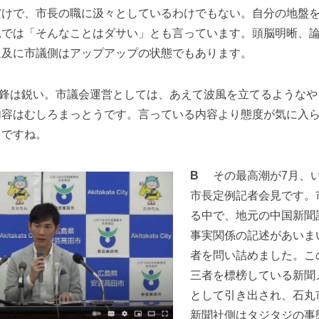
だけで、市長の職に汲々としているわけでもない。自分の地盤
見では「そんなことはダサい」とも言っています。頭脳明晰、
追及に市議側はアップアップの状態でもあります。
鋒は鋭い。市議会運営としては、あえて波風を立てるようなや
内容はむしろまっとうです。言っている内容より態度が気に入
うですね。
B
その最高潮が7月、い
市長定例記者会見です。
る中で、地元の中国新聞
事実関係の記述があいま
者を問い詰めました。こ
三者を標榜している新聞
として引き出され、石丸
新聞社側はタジタジの事