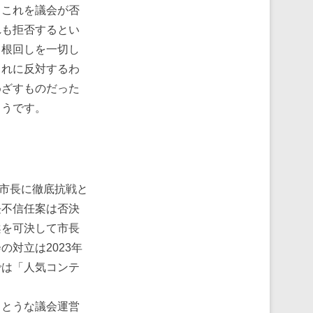
、これを議会が否
れも拒否するとい
る根回しを一切し
これに反対するわ
めざすものだった
ようです。
市長に徹底抗戦と
長不信任案は否決
案を可決して市長
対立は2023年
では「人気コンテ
とうな議会運営