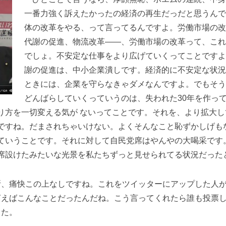
一番力強く訴えたかったの経済の再生だっだと思うんで
体の改革をやる、って言ってるんですよ。労働市場の改
代謝の促進、物流改革――、労働市場の改革って、これ
でしょ。不安定な仕事をより広げていくってことですよ
謝の促進は、中小企業潰しです。経済的に不安定な状況
ときには、企業を守らなきゃダメなんですよ。でもそう
どんばらしていくっていうのは、失われた30年を作っ
り方を一切変える気が ないってことです。それを、より拡大
ですね。だまされちゃいけない。よくそんなこと恥ずかしげも
ていうことです。それに対して自民党席はやんやの大喝采です
席設けたみたいな光景を私たちずっと見せられてる状況だった
、痛快この上なしですね。これをツイッターにアップした人が
言えばこんなことだったんだね。こう言ってくれたら誰も投票
した。