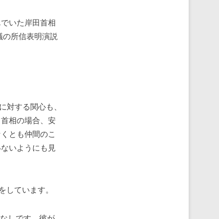
んでいた岸田首相
議の所信表明演説
に対する関心も、
田首相の場合、安
なくとも仲間のこ
いないようにも見
をしています。
なしです。彼が