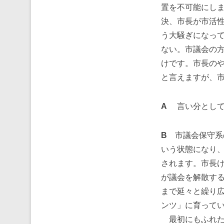
置を不可能にし
決、市長が市活
う大騒ぎになっ
ない。市議会の
けです。市長の
と言えますが、
A
言い分として
B
市議会保守系
いう状態になり
されます。市長
が議会を解散する
まで延々と繰り
ンツ」に育って
最初にもふれた