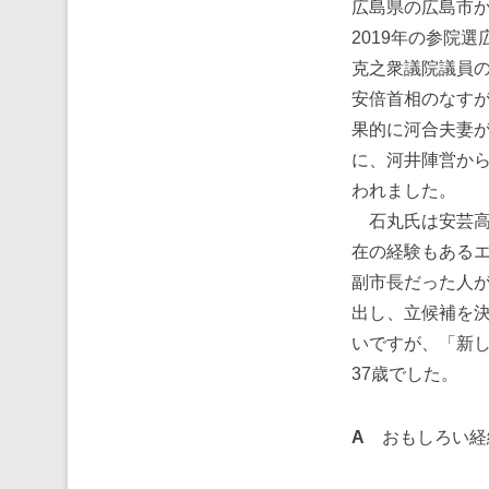
広島県の広島市か
2019年の参院
克之衆議院議員
安倍首相のなす
果的に河合夫妻
に、河井陣営から
われました。
石丸氏は安芸高
在の経験もある
副市長だった人
出し、立候補を
いですが、「新
37歳でした。
A
おもしろい経