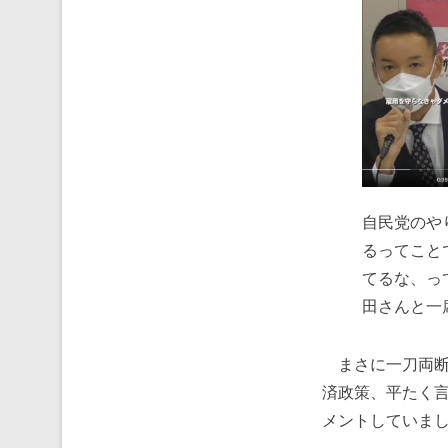
自民党のや
るってこと
てるな、っ
田さんと一
まさに一刀両断
済政策、平たく
メントしていま