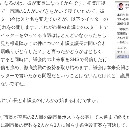
〟なるのは、彼が市長になってからです。初登庁後
問で、市議の1人がいびきをかいて寝ていたので、彼
ター(今はⅩと名を変えているが、以下ツイッターの
それを公開します。これが市長vs市議会のスタートで
ツイッターをやってる市議はほとんどいなかったらし
を見た報道陣がこの件について市議会議長に問い合わ
「居眠りがどうした？」と言ったかどうかはともく、
すると同時に、議会内の出来事をSNSで発信した行
不信を強め、徹底抗戦の姿勢を取り始めます。議会は本来公開
イッターで書いたから問題だということはないんだけれど、議
もないですね。
けで市長と市議会のけんかが始まるわけですか。
市長が空席の2人目の副市長ポストを公募して人選まで終え
に副市長の定数を2人から1人に減らす条例改正案を可決して