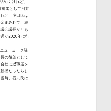
縁話めくけれど、
対抗馬として河井
けれど、岸田氏は
は金まみれで、結
市議会議長がとも
が2020年に行
、ニューヨーク駐
市長の後釜として
り会社に退職届を
の動機だったらし
。当時、石丸氏は