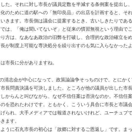
ました。それに対し市長が議員定数を半減する条例案を提出し
性化のために道の駅への「無印良品」の出店を計画すると、そ
ていきます。市長側は議会に提案するとき、古いしきたりであ
方では、「俺は聞いてないぞ」と従来の慣習無視という理由で
やり方は、なあなあ政治の旧弊を打破し、合理的な政治確立を
市長が制度上可能な専決処分を繰り出すのも気に入らなかった
は市長に分がありますね。
の清志会が中心になって、政策論論争そっちのけで、とにかく
、市長問責決議を可決しました。ところが他の議員が出した市
けしからんと叫びながら、なぜ不信任案は否決なのか。不信任
のを恐れたわけです。ともかく、こういう具合に市長と市議会の
広げられ、大手メディアでは報道されないけれど、ユーチュブ
いきます。
ように石丸市長の初心は「故郷に対するご恩返し」です。まっ