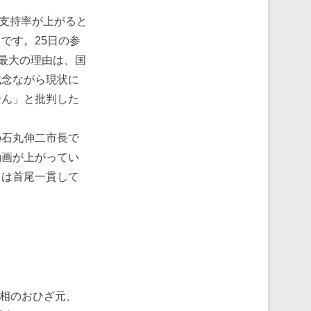
支持率が上がると
です。25日の参
最大の理由は、国
残念ながら現状に
せん」と批判した
石丸伸二市長で
動画が上がってい
とは首尾一貫して
首相のおひざ元、