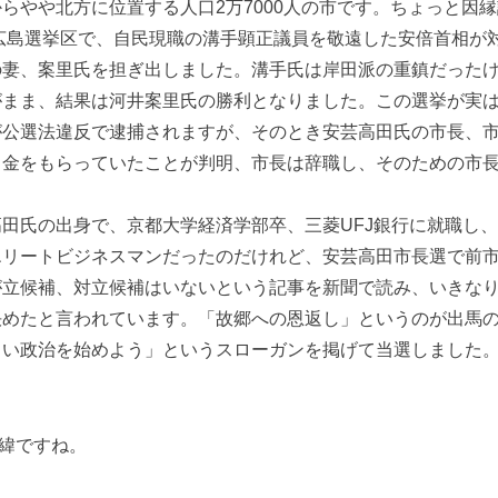
らやや北方に位置する人口2万7000人の市です。ちょっと因
選広島選挙区で、自民現職の溝手顕正議員を敬遠した安倍首相が
の妻、案里氏を担ぎ出しました。溝手氏は岸田派の重鎮だった
がまま、結果は河井案里氏の勝利となりました。この選挙が実
が公選法違反で逮捕されますが、そのとき安芸高田氏の市長、
金をもらっていたことが判明、市長は辞職し、そのための市長選
田氏の出身で、京都大学経済学部卒、三菱UFJ銀行に就職し
エリートビジネスマンだったのだけれど、安芸高田市長選で前
が立候補、対立候補はいないという記事を新聞で読み、いきな
決めたと言われています。「故郷への恩返し」というのが出馬
しい政治を始めよう」というスローガンを掲げて当選しました
緯ですね。