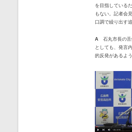
を目指している
もない。記者会
口調で繰り出す
A
石丸市長の舌
としても、発言
的反発があるよ