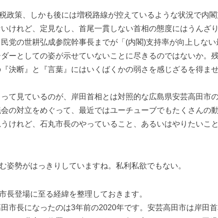
税政策、しかも後には増税路線が控えているような状況で内閣
いけれど、定見なし、首尾一貫しない首相の態度にはうんざり
民党の世耕弘成参院幹事長までが「(内閣)支持率が向上しない
ーダーとしての姿が示せていないことに尽きるのではないか。
の『決断』と『言葉』にはいくばくかの弱さを感じざるを得ま
って見ているのが、岸田首相とは対照的な広島県安芸高田市の
議会の対立をめぐって、最近ではユーチューブでもたくさんの
思うけれど、石丸市長のやっていること、あるいはやりたいこ
む姿勢がはっきりしていますね。私利私欲でもない。
市長登場に至る経緯を整理しておきます。
市長になったのは3年前の2020年です。安芸高田市は岸田