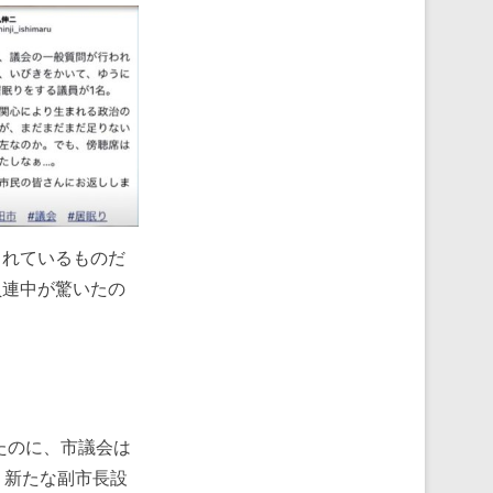
されているものだ
員連中が驚いたの
たのに、市議会は
、新たな副市長設