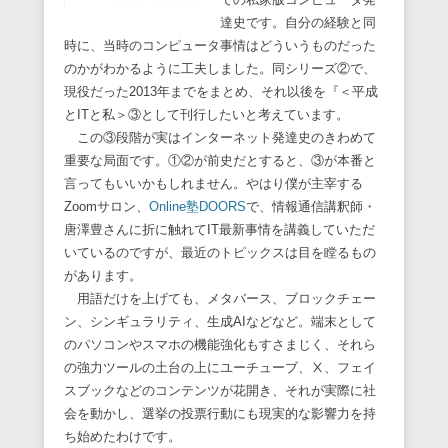
達史です。自分の経験と同
時に、当時のコンピュータ事情はどういうものだった
のかがわかるように工夫しました。同シリーズ②で、
現役だった2013年までをまとめ、それ以後を『＜平成
とITと私＞③として刊行したいと考えています。
この③段階が実はインターネット発達史のきわめて
重要な局面です。①②が前史だとすると、③が本番と
言ってもいいかもしれません。やはり僕が主宰する
Zoomサロン、
Online塾DOORS
で、情報通信講釈師・
唐澤豊さんに折に触れてIT最新事情を講義していただ
いているのですが、最近のトピックスは目を瞠るもの
があります。
用語だけを上げても、メタバース、ブロックチェー
ン、シンギュラリティ、生成AIなどなど。端末として
のパソコンやスマホの機能強化もすさまじく、それら
の強力ツールの土台の上にユーチューブ、Ⅹ、フェイ
スブックなどのコンテンツが花開き、それが実際に社
会を動かし、選挙の投票行動にも現実的な影響力を持
ち始めたわけです。