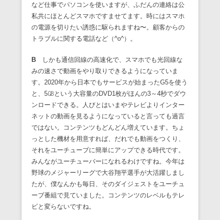
など仕事でパソコンを使いますが、ふだんの連絡は公
私共にほとんどスマホですませてます。時にはスマホ
の電源を切りたい誘惑に駆られますね〜。顧客からの
トラブルに関する電話など（^o^）。
B
しかも通信回線の高速化で、スマホでも光回線な
みの速さで動画をやり取りできるようになっていま
す。2020年から日本でもサービスが始まったG5を使う
と、5㎇という大容量のDVD1枚がほんの3～4秒でダウ
ンロードできる。人びとはいまやテレビよりインター
ネットの動画を見るようになっていると言っても過言
ではない。コンテンツもどんどん増えています。ちょ
っとした機材を用意すれば、だれでも動画をつくり、
それをユーチューブに簡単にアップできる時代です。
みんながユーチューバーになれるわけですね。今年は
野球のメジャーリーグで大谷翔平選手が大活躍しまし
たが、僕なんかも毎日、そのダイジェストをユーチュ
ーブ番組で見ていました。コンテンツのレベルもテレ
ビと変らないですね。