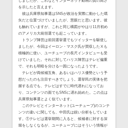
しましたが、これなどインターネット動画の質の高さ
を示したと言えます。
彼は兵庫県知事選はSNSが政治を実際に動かした嚆
矢だと位置づけていましたが、慧眼だと思います。彼
も触れていますが、これと同じ構図がやはり11月初め
のアメリカ大統領選でも起こっています。
トランプ陣営は前回選挙選でもツイッターを駆使し
ましたが、今回はイーロン・マスク氏が買収したⅩも
積極的に使い、ユーチューブの長尺インタビューも受
けていました。それに対してハリス陣営はテレビ偏重
で、それも明暗を分ける一因になったようです。
テレビが両候補互角、あるいはハリス優勢という予
想だったのも注目すべきでしょう。選挙民の実体を把
握する点でも、テレビはすでに時代遅れになってお
り、コンテンツの面でもSNSに遅れ始めた。この点は
兵庫県知事選とよく似ています。
このテレビとインターネット(ユーチューブ)のコンテ
ンツの違いに関しても、中田氏は鋭い分析をしていま
す。①テレビは選挙期間に入ると、候補者に対する深
堀をしなくなるが、ユーチューブにはそういう情報が