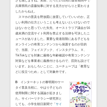
さも感じますね。実際、たった17日間の選挙期間中で
兵庫県民の斎藤知事に対する見方ががらりと変わりま
したからねえ。
スマホの普及を野放図に放置していていいのか。正
しい利用の仕方ということも考えないといけないので
はないかと思っていた矢先、オーストラリア議会が16
歳未満の交流サイト利用を禁止する法律を可決したニ
ュースがありました。重要な発達段階にある子どもを
オンラインの有害コンテンツから保護するのが目的
で、当面、フェイスブック、インスタグラム、Ⅹ、
TikTokなどを対象に厳格な年齢確認や有害コンテンツ
対策などを事業者に義務付けるもので、罰則も設けて
います。おもしろいことに、ユーチューブは「教育な
どに役立つため」として対象外です。
B
インターネットの黎明期やケー
タイ普及当初に、やはり子どもの
使用制限に関する議論が起きまし
た。サイバーリテラシー研究所と
しても、小学生朝日新聞で「
サイ