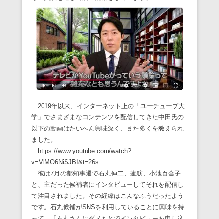
2019年以来、インターネット上の「ユーチューブ大
学」でさまざまなコンテンツを配信してきた中田氏の
以下の動画はたいへん興味深く、また多くを教えられ
ました。
https://www.youtube.com/watch?
v=VlMO6NiSJBI&t=26s
彼は7月の都知事選で石丸伸二、蓮舫、小池百合子
と、主だった候補者にインタビューしてそれを配信し
て注目されました。その経緯はこんなふうだったよう
です。石丸候補がSNSを利用していることに興味を持
って、「石丸さんにダメもとでインタビューを申し込