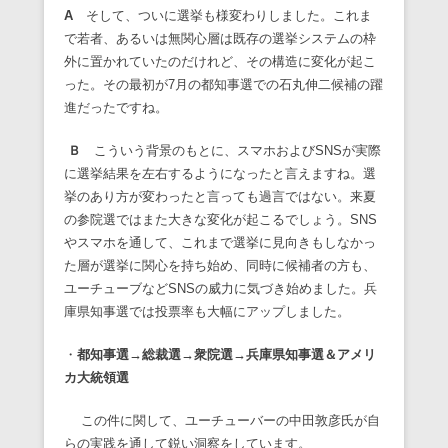
A
そして、ついに選挙も様変わりしました。これま
で若者、あるいは無関心層は既存の選挙システムの枠
外に置かれていたのだけれど、その構造に変化が起こ
った。その最初が7月の都知事選での石丸伸二候補の躍
進だったですね。
Ｂ
こういう背景のもとに、スマホおよびSNSが実際
に選挙結果を左右するようになったと言えますね。選
挙のあり方が変わったと言っても過言ではない。来夏
の参院選ではまた大きな変化が起こるでしょう。SNS
やスマホを通して、これまで選挙に見向きもしなかっ
た層が選挙に関心を持ち始め、同時に候補者の方も、
ユーチューブなどSNSの威力に気づき始めました。兵
庫県知事選では投票率も大幅にアップしました。
・
都知事選→総裁選→衆院選→兵庫県知事選＆アメリ
カ大統領選
この件に関して、ユーチューバーの中田敦彦氏が自
らの実践を通して鋭い洞察をしています。