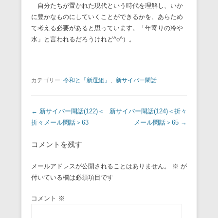
自分たちが置かれた現代という時代を理解し、いか
に豊かなものにしていくことができるかを、あらため
て考える必要があると思っています。「年寄りの冷や
水」と言われるだろうけれど^o^）。
カテゴリー:
令和と「新選組」
、
新サイバー閑話
投稿ナビゲーション
←
新サイバー閑話(122)＜
新サイバー閑話(124)＜折々
折々メール閑話＞63
メール閑話＞65
→
コメントを残す
メールアドレスが公開されることはありません。
※
が
付いている欄は必須項目です
コメント
※