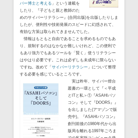
バー博士と考える
」という連載を
したり、『子どもと親と教師のた
めのサイバーリテラシー』(合同出版)を出版したりしま
したが、便利性や技術発展のスピードに幻惑されて、
有効な方策は取られてきませんでした。
情報はもともと自由であることを求めるものでもあ
り、規制するのはなかなか難しいけれど、この便利で
もあり強力でもあるツールを「賢く」使うリテラシー
はやはり必要です。これは必ずしも未成年に限らない
ですね。改めて「
サイバーリテラシー
」について整理
する必要を感じているところです。
実は昨年、サイバー燈台
叢書の一環として『＜平成
とITと私＞①『ASAHIパソ
コン』そして『DOORS』』
を出しました(アマゾンで販
売中)。『ASAHIパソコン』
創刊前後の1980年代から出
版局を離れる1997年ごろま
での私家版コンピュータ発