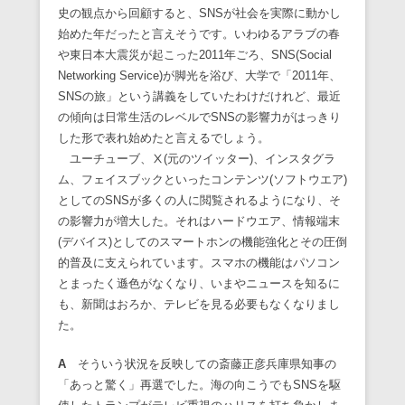
史の観点から回顧すると、SNSが社会を実際に動かし
始めた年だったと言えそうです。いわゆるアラブの春
や東日本大震災が起こった2011年ごろ、SNS(Social
Networking Service)が脚光を浴び、大学で「2011年、
SNSの旅」という講義をしていたわけだけれど、最近
の傾向は日常生活のレベルでSNSの影響力がはっきり
した形で表れ始めたと言えるでしょう。
ユーチューブ、Ⅹ(元のツイッター)、インスタグラ
ム、フェイスブックといったコンテンツ(ソフトウエア)
としてのSNSが多くの人に閲覧されるようになり、そ
の影響力が増大した。それはハードウエア、情報端末
(デバイス)としてのスマートホンの機能強化とその圧倒
的普及に支えられています。スマホの機能はパソコン
とまったく遜色がなくなり、いまやニュースを知るに
も、新聞はおろか、テレビを見る必要もなくなりまし
た。
A
そういう状況を反映しての斎藤正彦兵庫県知事の
「あっと驚く」再選でした。海の向こうでもSNSを駆