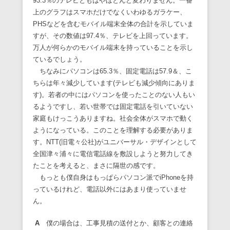
93.3％のテレビともはやほとんど変わりません。一番
上のグラフはスマホだけでなくいわゆるガラケー、
PHSなどを含むモバイル端末全体の合計を示していま
すが、その数値は97.4％、テレビを上回っています。
万人が何らかのモバイル端末を持っていることを示し
ているでしょう。
ちなみにパソコンは65.3％、固定電話は57.9＆、こ
ちらは年々減少しています(テレビも減少傾向にありま
す)。若者の中にはパソコンを使ったことのない人もい
るようですし、若い世帯では固定電話を引いていない
家庭もけっこうありますね。社会全体がスマホで動く
ようになっている。このことを理解する必要がありま
す。NTT(旧電々公社)がユニバーサル・デザインとして
全国津々浦々に電信電話線を敷設しようと努力してき
たことを考えると、まさに隔世の感です。
もっとも僕自身はもっぱらパソコン派でiPhoneを持
っているけれど、電話以外にはあまり使っていませ
ん。
A
僕の場合は、工事見積の送付とか、顧客との連絡