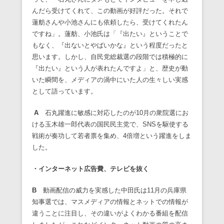
んだら受けてくれて、この動画が好評だった。それで
蓮舫さんや小池さんにも依頼したら、受けてくれたん
ですね」。蓮舫、小池氏は「『出たい』ということで
もなく、『出ないとやばいかな』という程度だったと
思います。しかし、自民党総裁選の段階では積極的に
『出たい』という人が表れたんですよ」と、歴史が動
いた瞬間を、メディアの渦中にいた人の生々しい実感
として語っています。
A
石丸躍進に敏感に対応したのが10月の衆院選にお
ける玉木雄一郎代表の国民民主党で、SNSを駆使する
戦術が奏功して若者票を集め、4倍増という躍進をしま
した。
・インターネット広告費、テレビを抜く
B
動画配信の威力を実感した中田氏は11月の兵庫県
知事選では、マスメディアの情報とネットでの情報が
違うことに注目し、その違いがよくわかる番組を配信